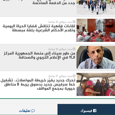
جدد من الدفعة السادسة
منذ حوالي 12 ساعة
لقاءات فقهية تناقش قضايا الحياة اليومية
وتقدم الأحكام الشرعية بلغة مبسطة
منذ حوالي 12 ساعة
من طور سيناء إلى منصة الجمهورية المركز
الـ11 في الإعلام التربوي والصحافة
منذ حوالي 17 ساعة
تحرك جديد يغيّر خريطة المواصلات.. تشغيل
خط سرفيس جديد بدسوق يربط 8 مناطق
حيوية بمجمع المواقف
فيسبوك
تعليقات