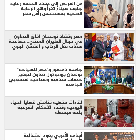
من المريض إلى مقدم الخدمة رعاية
جنوب سيناء تقرأ واقع الرعاية
الصحية بمستشفى رأس سدر
مصر وتشاد توسعان آفاق التعاون
في مجال الطيران المدني.. مضاعفة
سعات نقل الركاب و الشحن الجوي
جامعة دمنهور و"مصر للسياحة"
توقعان بروتوكول تعاون لتوفير
خدمات فندقية وسياحية لمنسوبي
الجامعة
لقاءات فقهية تناقش قضايا الحياة
اليومية وتقدم الأحكام الشرعية
بلغة مبسطة
أسامة الأتربي يقود احتفالية