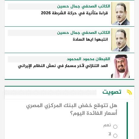
الكاتب الصحفي جمال حسين
قراءة متأنية في حركة الشرطة 2026
الكاتب الصحفي جمال حسين
انتبهوا ايها السادة
القبطان محمود المحمود
العد التنازلي لآخر مسمار في نعش النظام الإيراني
تصويت
هل تتوقع خفض البنك المركزي المصري
أسعار الفائدة اليوم؟
نعم
لا