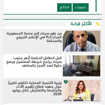
تصويت
النتائج
الأكثر قراءة
من طور سيناء إلى منصة الجمهورية
المركز الـ11 في الإعلام التربوي
والصحافة
قبل انطلاق الدراسة أزهر جنوب
سيناء يراجع خريطة المعلمين ويضع
حلولا لسد العجز بالمعاهد
وزيرة التنمية المحلية تتلقى تقريرًا
حول جهود قطاع تقويم الأداء
والمتابعة والتفتيش خلال يوليو
2026