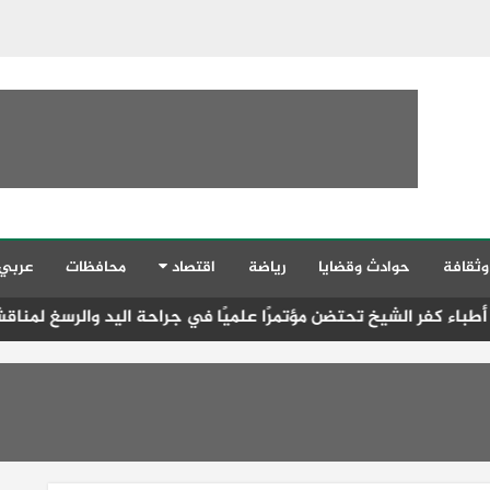
وثقافة
حوادث وقضايا
رياضة
اقتصاد
محافظات
عربي
الشيخ تحتضن مؤتمرًا علميًا في جراحة اليد والرسغ لمناقشة أحدث ال