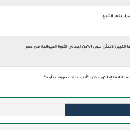
راء بكفر الشيخ
1%من اجمالي الثروة الحيوانية في مصر
داداتها لإطلاق مبادرة "أبنوب بلا خصومات ثأرية"