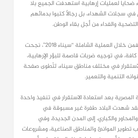
ضحايا لعمليات إرهابية استهدفت الجميع بلا
م في سجلات الشهداء، بل رجالًا كتبوا بدمائهم
لتضحية والفداء من أجل بقاء الوطن.
وكانت سيناء الساحة الأبرز لتلك المواجهة. فمن خلال العملية الشاملة “سيناء 2018”، نجحت
 كافة، في توجيه ضربات قاصمة للبؤر الإرهابية،
والاستقرار في مختلف مناطق سيناء، لتُطوى صفحة
نه التنمية والتعمير.
ة المصرية بعد استعادة الاستقرار في تنفيذ واحدة
 فقد شهدت البلاد طفرة غير مسبوقة في
لمحاور والكباري، إلى المدن الجديدة، وفي
انب تطوير الموانئ والمناطق الصناعية، ومشروعات