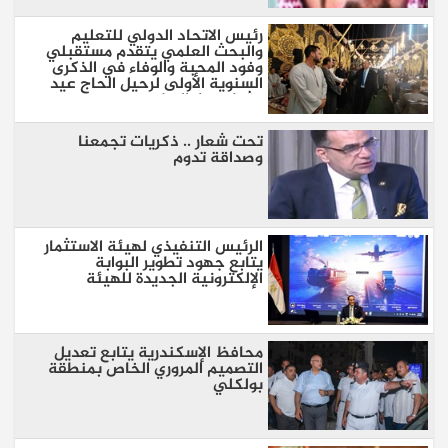
رئيس الاتحاد الدولي للتعليم
والبحث العلمي يتقدم مستقبلي
وفود المحبة والوفاء في الذكرى
السنوية الأولى لرحيل الحاج عيد
عثمان بدار السلام
تحت شعار .. ذكريات تجمعنا
وصداقة تدوم
الرئيس التنفيذي لهيئة الاستثمار
يتابع جهود تطوير البوابة
الإلكترونية الجديدة للهيئة
محافظ الإسكندرية يتابع تعديل
التصميم المروري الخاص بمنطقة
بولكلي