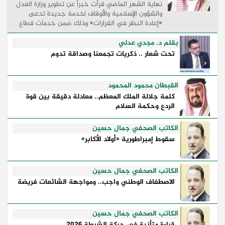
نهاية الشهر الماضي قرأت خبراً عن تطوير وزارة العدل
والشؤون الإسلامية والأوقاف لخدمة جديدة تدعى
«إعادة النظر في القرارات» وذلك ضمن خدمات قطاع
القاصرين بحيث تتيح للخاضعين للولاية والقائمين على
...
بقلم د. مجدي عدلي
تحت شعار .. ذكريات تجمعنا وصداقة تدوم
القبطان محمود المحمود
كلمة جلالة الملك المعظم.. معادلة دقيقة بين قوة
الردع وحكمة السلام
الكاتب الصحفي جمال حسين
سقوط إمبراطورية «أولاد الأكابر»
الكاتب الصحفي جمال حسين
الاصطفاف الوطني واجب.. ومواجهة الشائعات فريضة
الكاتب الصحفي جمال حسين
قراءة متأنية في حركة الشرطة 2026