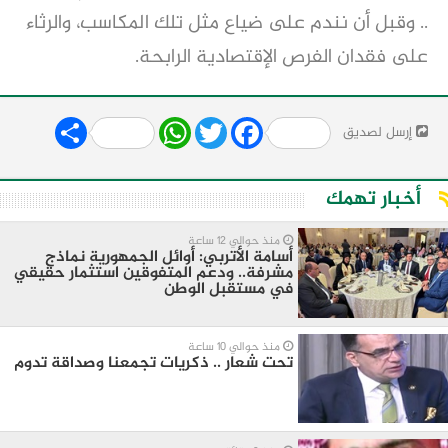
.. وقبل أن نندم على ضياع مثل تلك المكاسب، والرثاء
على فقدان الفرص الإقتصادية الرابحة.
Share
WhatsApp
Twitter
Facebook
إرسل لصديق
أخبار تهمك
منذ حوالي 12 ساعة
أسامة الأتربي: أوائل الجمهورية نماذج
مشرفة.. ودعم المتفوقين استثمار حقيقي
في مستقبل الوطن
منذ حوالي 10 ساعة
تحت شعار .. ذكريات تجمعنا وصداقة تدوم