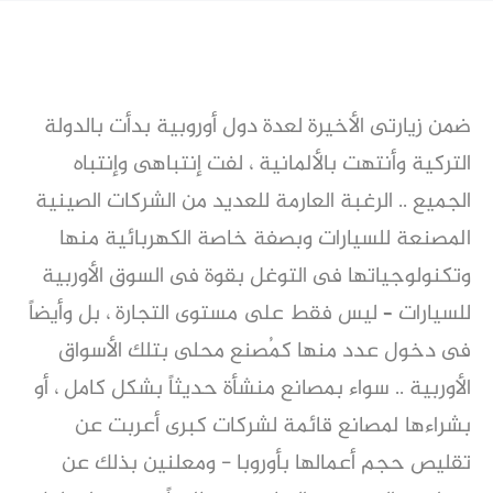
ضمن زيارتى الأخيرة لعدة دول أوروبية بدأت بالدولة
التركية وأنتهت بالألمانية ، لفت إنتباهى وإنتباه
الجميع .. الرغبة العارمة للعديد من الشركات الصينية
المصنعة للسيارات وبصفة خاصة الكهربائية منها
وتكنولوجياتها فى التوغل بقوة فى السوق الأوربية
للسيارات – ليس فقط على مستوى التجارة ، بل وأيضاً
فى دخول عدد منها كمُصنع محلى بتلك الأسواق
الأوربية .. سواء بمصانع منشأة حديثاً بشكل كامل ، أو
بشراءها لمصانع قائمة لشركات كبرى أعربت عن
تقليص حجم أعمالها بأوروبا - ومعلنين بذلك عن