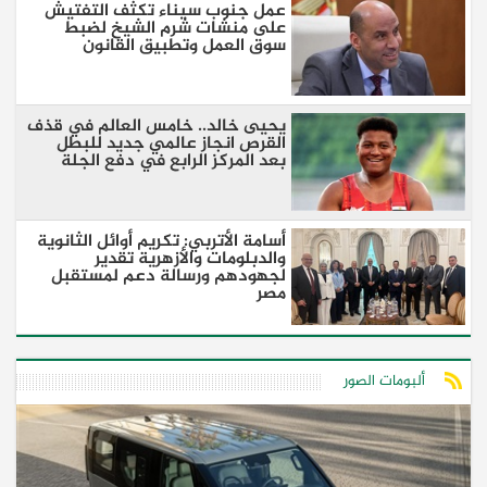
عمل جنوب سيناء تكثف التفتيش
على منشات شرم الشيخ لضبط
سوق العمل وتطبيق القانون
يحيى خالد.. خامس العالم في قذف
القرص انجاز عالمي جديد للبطل
بعد المركز الرابع في دفع الجلة
أسامة الأتربي: تكريم أوائل الثانوية
والدبلومات والأزهرية تقدير
لجهودهم ورسالة دعم لمستقبل
مصر
ألبومات الصور