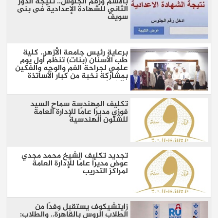
بالاسم ورقم الجلوس.. نتيجة الدور
الثاني للشهادة الإعدادية فى بنى
سويف
برعاية رئيس جامعة الأزهر.. كلية
طب الأسنان (بنات) تنظم أول يوم
علمي لجراحة الفم والوجه والفكين
بمشاركة نخبة من كبار الأساتذة
والخبراء
تكليف المهندسة سماح السيد
فوزي مديرًا عامًا للإدارة العامة
للشئون الهندسية
تجديد تكليف الشيخ محمد مجدي
عوض مديرًا عامًا للإدارة العامة
لمراكز التدريب
زايتشيكوف يستقبل وفدًا من
الطلاب الروس بالقاهرة.. والطلاب: