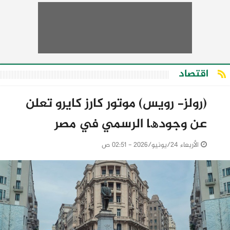
اقتصاد
(روﻟﺰ- روﯾﺲ) ﻣﻮﺗﻮر ﻛﺎرز ﻛﺎﯾﺮو ﺗﻌﻠﻦ
ﻋﻦ وﺟﻮدھﺎ اﻟﺮﺳﻤﻲ ﻓﻲ ﻣﺼﺮ
الأربعاء 24/يونيو/2026 - 02:51 ص