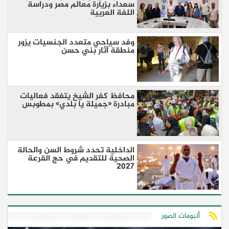
سعداء بزيارة معالم مصر ودراسة
اللغة العربية
وفد سياحي متعدد الجنسيات يزور
منطقة آثار بني حسن
محافظ كفر الشيخ يتفقد فعاليات
مبادرة «جميلة يا بلدي» بمطوبس
الداخلية تحدد شروط السن والحالة
الصحية للتقديم في حج القرعة
2027
ألبومات الصور