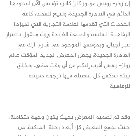
إن روﻟﺰ- روﯾﺲ ﻣﻮﺗﻮر ﻛﺎرز ﻛﺎﯾﺮو ﺗﺆﺳﺲ اﻵن ﻟﻮﺟﻮدھﺎ
اﻟﺪاﺋﻢ ﻓﻲ اﻟﻘﺎھﺮة اﻟﺠﺪﯾﺪة، وﺗﺘﯿﺢ ﻟﻠﻌﻤﻼء ﻛﺎﻓﺔ
اﻟﺨﺪﻣﺎت اﻟﺘﻲ ﺗﻘﺪﻣﮭﺎ اﻟﻌﻼﻣﺔ اﻟﺘﺠﺎرﯾﺔ اﻟﺘﻲ ﺗﻤﯿﺰھﺎ
اﻟﺮﻓﺎھﯿﺔ اﻟﺴﻠﺴﺔ واﻟﺼﻨﻌﺔ اﻟﻔﺮﯾﺪة وإرث ﻣﻨﻘﻮل ﺑﺎﻋﺘﺰاز
ﻋﺒﺮ أﺟﯿﺎل، وﺑﻤﻮﻗﻌﮫ اﻟﻤﻮﺟﻮد ﻓﻲ ﺷﺎرع ﭘﺎرك ﻓﻲ
اﻟﻘﺎھﺮة اﻟﺠﺪﯾﺪة، ﯾﺠﻌﻞ اﻟﻤﻌﺮض اﻟﺠﺪﯾﺪ اﻟﻤﺆﻗﺖ ﻋﺎﻟﻢ
روﻟﺰ- روﯾﺲ أﻗﺮب إﻟﯿﻜﻢ ﻣﻦ أي وﻗﺖ ﻣﻀﻰ، وﯾﺨﻠﻖ
ﺑﯿﺌﺔ ﺗﻌﻜﺲ ﻛﻞ ﺗﻔﺼﯿﻠﺔ ﻓﯿﮭﺎ ﺗﺮﺟﻤﺔ دﻗﯿﻘﺔ
ﻟﻠﺮﻓﺎھﯿﺔ.
وقد ﺗﻢ ﺗﺼﻤﯿﻢ اﻟﻤﻌﺮض ﺑﺤﯿﺚ ﯾﻜﻮن وﺟﮭﺔ ﻣﺘﻜﺎﻣﻠﺔ،
ﺣﯿﺚ ﯾﺠﻤﻊ اﻟﻤﻌﺮض ﻛﻞ أﺑﻌﺎد رﺣﻠﺔ اﻟﻤﻠﻜﯿﺔ، ﻣﻦ