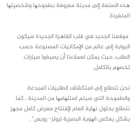
ھﺬه اﻟﺼﻨﻌﺔ إﻟﻰ ﻣﺪﯾﻨﺔ ﻣﻌﺮوﻓﺔ ﺑﻄﻤﻮﺣﮭﺎ وﺷﺨﺼﯿﺘﮭﺎ
اﻟﻤﺘﻔﺮدة.
ﻣﻮﻗﻌﻨﺎ اﻟﺠﺪﯾﺪ ﻓﻲ ﻗﻠﺐ اﻟﻘﺎھﺮة اﻟﺠﺪﯾﺪة ﺳﯿﻜﻮن
اﻟﺒﻮاﺑﺔ إﻟﻰ ﻋﺎﻟﻢ ﻣﻦ اﻹﻣﻜﺎﻧﯿﺎت اﻟﻤﺼﻨﻮﻋﺔ ﺣﺴﺐ
اﻟﻄﻠﺐ، ﺣﯿﺚ ﯾﻤﻜﻦ ﻟﻌﻤﻼءﻧﺎ أن ﯾﺼﯿﻐﻮا ﺳﯿﺎرات
ﺗﺨﺼﮭﻢ ﺑﺎﻟﻜﺎﻣﻞ.
ﻧﺤﻦ ﻧﺘﻄﻠﻊ إﻟﻰ اﺳﺘﻜﺸﺎف اﻟﻄﻠﺒﯿﺎت اﻟﻤﺒﺪﻋﺔ
واﻟﻄﻤﻮﺣﺔ اﻟﺘﻲ ﺳﯿﺘﻢ اﺳﺘﻠﮭﺎﻣﮭﺎ ﻣﻦ اﻟﻤﺪﯾﻨﺔ ، كما
نتطلع ﺑﺤﻠﻮل ﻧﮭﺎﯾﺔ اﻟﻌﺎم لإﻓﺘﺘﺎح ﻣﻌﺮض ﻛﺎﻣﻞ ﻣﺠﮭﺰ
ﺑﺸﻜﻞ ﯾﻌﻜﺲ اﻟﮭﻮﯾﺔ اﻟﺒﺼﺮﯾﺔ ﻟﺮوﻟﺰ- روﯾﺲ" .