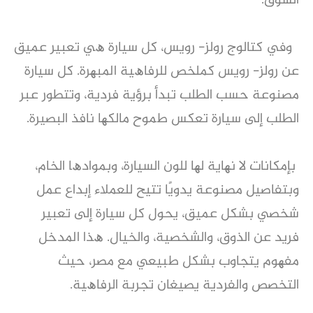
اﻟﺴﻮق.
وﻓﻲ ﻛﺘﺎﻟﻮج روﻟﺰ- روﯾﺲ، ﻛﻞ ﺳﯿﺎرة ھﻲ ﺗﻌﺒﯿﺮ ﻋﻤﯿﻖ
ﻋﻦ روﻟﺰ- روﯾﺲ ﻛﻤﻠﺨﺺ ﻟﻠﺮﻓﺎھﯿﺔ اﻟﻤﺒﮭﺮة. ﻛﻞ ﺳﯿﺎرة
ﻣﺼﻨﻮﻋﺔ ﺣﺴﺐ اﻟﻄﻠﺐ ﺗﺒﺪأ ﺑﺮؤﯾﺔ ﻓﺮدﯾﺔ، وﺗﺘﻄﻮر ﻋﺒﺮ
اﻟﻄﻠﺐ إﻟﻰ ﺳﯿﺎرة ﺗﻌﻜﺲ طﻤﻮح ﻣﺎﻟﻜﮭﺎ ﻧﺎﻓﺬ اﻟﺒﺼﯿﺮة.
ﺑﺈﻣﻜﺎﻧﺎت ﻻ ﻧﮭﺎﯾﺔ ﻟﮭﺎ ﻟﻠﻮن اﻟﺴﯿﺎرة، وﺑﻤﻮادھﺎ اﻟﺨﺎم،
وﺑﺘﻔﺎﺻﯿﻞ ﻣﺼﻨﻮﻋﺔ ﯾﺪوﯾًﺎ ﺗﺘﯿﺢ ﻟﻠﻌﻤﻼء إﺑﺪاع ﻋﻤﻞ
ﺷﺨﺼﻲ ﺑﺸﻜﻞ ﻋﻤﯿﻖ، ﯾﺤﻮل ﻛﻞ ﺳﯿﺎرة إﻟﻰ ﺗﻌﺒﯿﺮ
ﻓﺮﯾﺪ ﻋﻦ اﻟﺬوق، واﻟﺸﺨﺼﯿﺔ، واﻟﺨﯿﺎل. ھﺬا اﻟﻤﺪﺧﻞ
ﻣﻔﮭﻮم ﯾﺘﺠﺎوب ﺑﺸﻜﻞ طﺒﯿﻌﻲ ﻣﻊ ﻣﺼﺮ، ﺣﯿﺚ
اﻟﺘﺨﺼﺺ واﻟﻔﺮدﯾﺔ ﯾﺼﯿﻐﺎن ﺗﺠﺮﺑﺔ اﻟﺮﻓﺎھﯿﺔ.