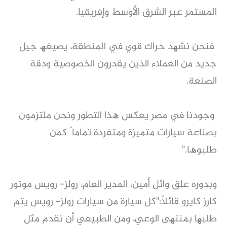
اﻟﻤﺴﺘﻤﺮ ﻋﺒﺮ اﻟﺸﺮق اﻷوﺳﻂ وإﻓﺮﯾﻘﯿﺎ.
فنحن ﻧﺸﮭﺪ ﺣﺮاك ﻗﻮي ﻓﻲ اﻟﻤﻨﻄﻘﺔ، ﯾﺼﯿﻐﮫ ﺟﯿﻞ
ﺟﺪﯾﺪ ﻣﻦ اﻟﻌﻤﻼء اﻟﺬﯾﻦ ﯾﻘﺪرون اﻟﺨﺼﻮﺻﯿﺔ ودﻗﺔ
اﻟﺼﻨﻌﺔ.
وﺟﻮدﻧﺎ ﻓﻲ ﻣﺼﺮ ﯾﻌﻜﺲ ھﺬا اﻟﺘﻄﻮر وﻧﺤﻦ ﻣﻠﺘﺰﻣﻮن
ﺑﺼﻨﺎﻋﺔ ﺳﯿﺎرات ﻣﺘﻤﯿﺰة وﻣﺘﻔﺮدة ﺗﻤﺎﻣﺎ ً ﻛﻤﻦ
طﻠﺒﻮھﺎ."
وبدوره علق واﺋﻞ أﻣﯿﻦ، اﻟﻤﺪﯾﺮ اﻟﻌﺎم، روﻟﺰ- روﯾﺲ ﻣﻮﺗﻮر
ﻛﺎرز ﻛﺎﯾﺮو قائلاً:"ﻛﻞ ﺳﯿﺎرة ﻣﻦ ﺳﯿﺎرات روﻟﺰ- روﯾﺲ ﯾﺘﻢ
طﻠﺒﮭﺎ ﺑﻤﻨﺘﮭﻰ اﻟﻮﻋﻲ، وﻣﻦ اﻟﻄﺒﯿﻌﻲ أن ﻧﻘﺪم ﻣﺜﻞ