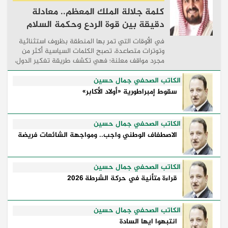
كلمة جلالة الملك المعظم.. معادلة
دقيقة بين قوة الردع وحكمة السلام
في الأوقات التي تمر بها المنطقة بظروف استثنائية
وتوترات متصاعدة، تصبح الكلمات السياسية أكثر من
مجرد مواقف معلنة؛ فهي تكشف طريقة تفكير الدول،
وكيفية إدارتها للأزمات، والحدود التي تفصل بين القوة
...
الكاتب الصحفي جمال حسين
سقوط إمبراطورية «أولاد الأكابر»
الكاتب الصحفي جمال حسين
الاصطفاف الوطني واجب.. ومواجهة الشائعات فريضة
الكاتب الصحفي جمال حسين
قراءة متأنية في حركة الشرطة 2026
الكاتب الصحفي جمال حسين
انتبهوا ايها السادة