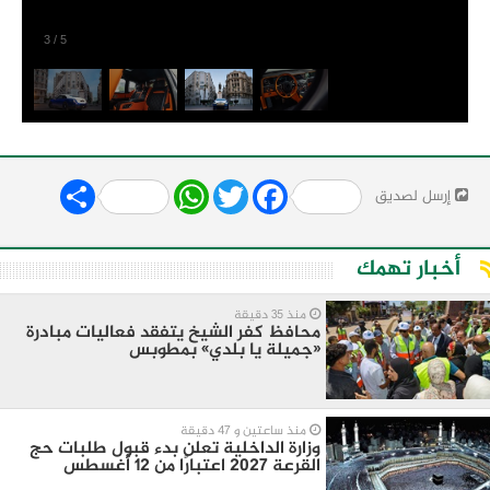
3
/
5
Share
WhatsApp
Twitter
Facebook
إرسل لصديق
أخبار تهمك
منذ 35 دقيقة
محافظ كفر الشيخ يتفقد فعاليات مبادرة
«جميلة يا بلدي» بمطوبس
منذ ساعتين و 47 دقيقة
وزارة الداخلية تعلن بدء قبول طلبات حج
القرعة 2027 اعتبارًا من 12 أغسطس