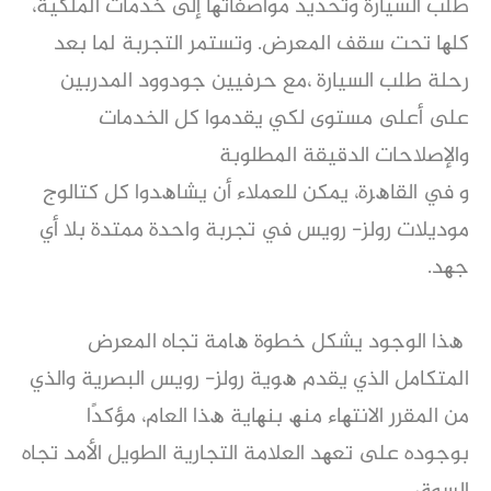
طﻠﺐ اﻟﺴﯿﺎرة وﺗﺤﺪﯾﺪ ﻣﻮاﺻﻔﺎﺗﮭﺎ إﻟﻰ ﺧﺪﻣﺎت اﻟﻤﻠﻜﯿﺔ،
ﻛﻠﮭﺎ ﺗﺤﺖ ﺳﻘﻒ اﻟﻤﻌﺮض. وﺗﺴﺘﻤﺮ اﻟﺘﺠﺮﺑﺔ ﻟﻤﺎ ﺑﻌﺪ
رﺣﻠﺔ طﻠﺐ اﻟﺴﯿﺎرة ،ﻣﻊ ﺣﺮﻓﯿﯿﻦ ﺟﻮدوود اﻟﻤﺪرﺑﯿﻦ
ﻋﻠﻰ أﻋﻠﻰ ﻣﺴﺘﻮى ﻟﻜﻲ ﯾﻘﺪﻣﻮا ﻛﻞ اﻟﺨﺪﻣﺎت
واﻹﺻﻼﺣﺎت اﻟﺪﻗﯿﻘﺔ اﻟﻤﻄﻠﻮﺑﺔ
و ﻓﻲ اﻟﻘﺎھﺮة، ﯾﻤﻜﻦ ﻟﻠﻌﻤﻼء أن ﯾﺸﺎھﺪوا ﻛﻞ ﻛﺘﺎﻟﻮج
ﻣﻮدﯾﻼت روﻟﺰ- روﯾﺲ ﻓﻲ ﺗﺠﺮﺑﺔ واﺣﺪة ﻣﻤﺘﺪة ﺑﻼ أي
ﺟﮭﺪ.
ھﺬا اﻟﻮﺟﻮد ﯾﺸﻜﻞ ﺧﻄﻮة ھﺎﻣﺔ ﺗﺠﺎه اﻟﻤﻌﺮض
اﻟﻤﺘﻜﺎﻣﻞ اﻟﺬي ﯾﻘﺪم ھﻮﯾﺔ روﻟﺰ- روﯾﺲ اﻟﺒﺼﺮﯾﺔ واﻟﺬي
ﻣﻦ اﻟﻤﻘﺮر اﻻﻧﺘﮭﺎء ﻣﻨﮫ ﺑﻨﮭﺎﯾﺔ ھﺬا اﻟﻌﺎم، ﻣﺆﻛﺪًا
ﺑﻮﺟﻮده ﻋﻠﻰ ﺗﻌﮭﺪ اﻟﻌﻼﻣﺔ اﻟﺘﺠﺎرﯾﺔ اﻟﻄﻮﯾﻞ اﻷﻣﺪ ﺗﺠﺎه