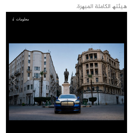
ھﯿﺌﺘﮫ اﻟﻜﺎﻣﻠﺔ اﻟﻤﺒﮭﺮة.
معلومات