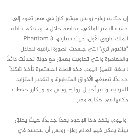
إن ﺣﻜﺎﯾﺔ روﻟﺰ- روﯾﺲ ﻣﻮﺗﻮر ﻛﺎرز ﻓﻲ ﻣﺼﺮ ﺗﻌﻮد إﻟﻰ
ﺣﻘﺒﺔ اﻟﺘﻤﯿﺰ اﻟﻤﻠﻜﻲ، وﺧﺎﺻﺔ ﺧﻼل ﻓﺘﺮة ﺣﻜﻢ ﺟﻼﻟﺔ
اﻟﻤﻠﻚ ﻓﺎروق اﻷول، ﺣﯿﺚ ﺳﯿﺎرﺗﮫ Phantom 3
"ﻓﺎﻧﺘﻮم ﺛﺮي" اﻟﺘﻲ ﺟﺴﺪت اﻟﺼﻮرة اﻟﺮاﻗﯿﺔ ﻟﻠﺠﻼل
واﻟﻤﻌﺎﺻﺮة واﻟﺘﻲ ﺗﺠﺎوﺑﺖ ﺑﻌﻤﻖ ﻣﻊ دوﻟﺔ ﺗﺤﺪﺛﺖ داﺋﻤً
ﺎ ﺑﻠﻐﺔ اﻟﺘﻤﯿﺰ. اﻟﯿﻮم، ھﺬه اﻟﺼﻠﺔ اﻟﻤﺴﺘﻤﺮة ﺗﺄﺧﺬ ﺷﻜﻸ ً
ﺟﺪﯾﺪًا، ﺗﺼﯿﻐﮫ اﻷذواق اﻟﻤﺘﻄﻮرة، واﻟﺘﻘﺪﯾﺮ اﻟﻤﺘﺰاﯾﺪ
ﻟﻠﻔﺮدﯾﺔ، وﻋﺒﺮ أﺟﯿﺎل، روﻟﺰ- روﯾﺲ ﻣﻮﺗﻮر ﻛﺎرز ﺣﻔﻈﺖ
ﻣﻜﺎﻧﮭﺎ ﻓﻲ ﺣﻜﺎﯾﺔ ﻣﺼﺮ.
واﻟﯿﻮم، ﯾﺘﺨﺬ ھﺬا اﻟﻮﺟﻮد ﺑﻌﺪًا ﺟﺪﯾﺪًا، ﺣﯿﺚ ﯾﺨﻠﻖ
ﺑﯿﺌﺔ ﯾﻤﻜﻦ ﻓﯿﮭﺎ ﻟﻌﺎﻟﻢ روﻟﺰ- روﯾﺲ أن ﯾﺘﺠﺴﺪ ﻓﻲ