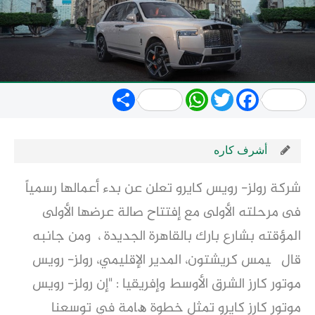
Share
WhatsApp
Twitter
Facebook
أشرف كاره
شركة رولز- رويس كايرو تعلن عن بدء أعمالها رسمياً
فى مرحلته الأولى مع إفتتاح صالة عرضها الأولى
المؤقته بشارع بارك بالقاهرة الجديدة ، ومن جانبه
قال ﭼﯿﻤﺲ ﻛﺮﯾﺸﺘﻮن، اﻟﻤﺪﯾﺮ اﻹﻗﻠﯿﻤﻲ، روﻟﺰ- روﯾﺲ
ﻣﻮﺗﻮر ﻛﺎرز اﻟﺸﺮق اﻷوﺳﻂ وإﻓﺮﯾﻘﯿﺎ : "إن روﻟﺰ- روﯾﺲ
ﻣﻮﺗﻮر ﻛﺎرز ﻛﺎﯾﺮو ﺗﻤﺜﻞ ﺧﻄﻮة ھﺎﻣﺔ ﻓﻲ ﺗﻮﺳﻌﻨﺎ