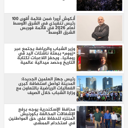
أنكوش أرورا ضمن قائمة أقوى 100
رئيس تنفيذي في الشرق الأوسط
لعام 2026 في قائمة فوربس
الشرق الأوسط"
وزير الشباب والرياضة يجتمع عبر
«زووم» ببعثة ناشئات اليد في
رومانيا.. ويحفز اللاعبات لكتابة
التاريخ وحصد ميدالية عالمية
رئيس جهاز العلمين الجديدة:
المدينة تواصل استضافة كبرى
الفعاليات الرياضية بالتعاون مع
وزارة الشباب خلال الصيف
محافظ الإسكندرية يوجه برفع
الإشغالات المخالفة بكورنيش
المنتزه للحفاظ على حق المواطنين
في استخدام الممشى