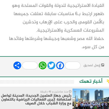
القيادة الاستراتيجية للدولة والقوات المسلحة وهو
ظهور ارتبط بـ6 مناسبات سابقة تعلقت جميعها
بالأمن القومى والحرب على الإرهاب وتدشين
المشروعات العسكرية والاستراتيجية.
حفظ الله مصر وشعبها وجيشها وشرطتها وقائدها
من كل سوء.
Share
WhatsApp
Twitter
Facebook
إرسل لصديق
أخبار تهمك
منذ ساعتين و 46 دقيقة
رئيس جهاز العلمين الجديدة: المدينة تواصل
استضافة كبرى الفعاليات الرياضية بالتعاون
مع وزارة الشباب خلال الصيف