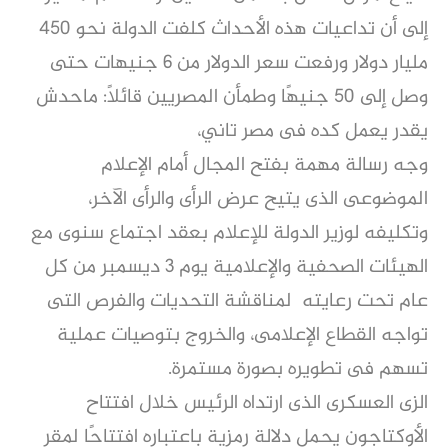
إلى أن تداعيات هذه الأحداث كلفت الدولة نحو 450
مليار دولار ورفعت سعر الدولار من 6 جنيهات حتى
وصل إلى 50 جنيهًا وطمأن المصريين قائلًا: ماحدش
يقدر يعمل كده فى مصر تاني،
وجه رسالة مهمة بفتح المجال أمام الإعلام
الموضوعى الذى يتيح عرض الرأى والرأى الآخر،
وتكليفه لوزير الدولة للإعلام بعقد اجتماع سنوى مع
الهيئات الصحفية والإعلامية يوم 3 ديسمبر من كل
عام تحت رعايته لمناقشة التحديات والفرص التى
تواجه القطاع الإعلامى، والخروج بتوصيات عملية
تسهم فى تطويره بصورة مستمرة.
الزى العسكرى الذى ارتداه الرئيس خلال افتتاح
الأوكتاجون يحمل دلالة رمزية باعتباره افتتاحًا لمقر