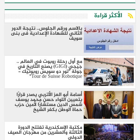
الأكثر قراءة
بالاسم ورقم الجلوس.. نتيجة الدور
الثاني للشهادة الإعدادية فى بنى
سويف
مع أول رحلة روبوت في العالم ..
جيجي (GIGI) يصنع التاريخ في
جولة "تور دو سويس روبوتيك -
Tour de Suisse Robotique"
أسامة أبو العز الأتربي يصدر قرارًا
بتعيين اللواء حسن محمد يوسف
شمس الدين مستشارًا لأمين حزب
حماة الوطن بكفر الشيخ
مكتبة الإسكندرية تفتتح الدورة
الثالثة والعشرين من مهرجان الصيف
الدولي