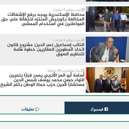
منذ حوالي 9 ساعات
محافظ الإسكندرية يوجه برفع الإشغالات
المخالفة بكورنيش المنتزه للحفاظ على حق
المواطنين في استخدام الممشى
منذ حوالي 9 ساعات
النائب إسماعيل نصر الدين: مشروع قانون
اتحاد المطورين العقاريين خطوة هامة
لتنظيم السوق
منذ ساعتين و 49 دقيقة
أسامة أبو العز الأتربي يصدر قرارًا بتعيين
اللواء حسن محمد يوسف شمس الدين
مستشارًا لأمين حزب حماة الوطن بكفر الشيخ
فيسبوك
تعليقات