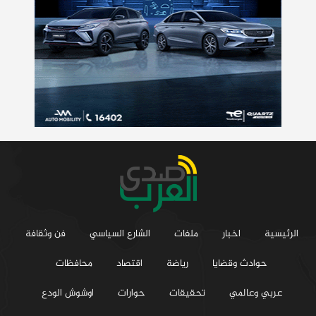
الرئيسية
اخبار
ملفات
الشارع السياسي
فن وثقافة
حوادث وقضايا
رياضة
اقتصاد
محافظات
عربي وعالمي
تحقيقات
حوارات
اوشوش الودع