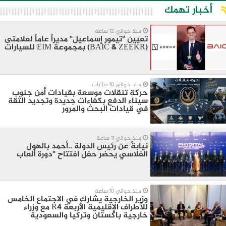
أخبار تهمك
منذ حوالي 12 ساعة
تعيين "تيمور إسماعيل" مديراً عاماً لعلامتى
(BAIC & ZEEKR) بمجموعة EIM للسيارات
منذ حوالي 10 ساعات
حركة تنقلات موسعة بقيادات أمن جنوب
سيناء الدفع بكفاءات جديدة وتجديد الثقة
في قيادات البحث والمرور
منذ حوالي 11 ساعة
نيابةً عن رئيس الدولة ..أحمد بالهول
الفلاسي يحضر حفل افتتاح "دورة ألعاب
منذ حوالي 10 ساعة
وزير الخارجية يشارك في الاجتماع الخامس
للأطراف الإقليمية الأربعة R4 مع وزراء
خارجية باكستان وتركيا والسعودية