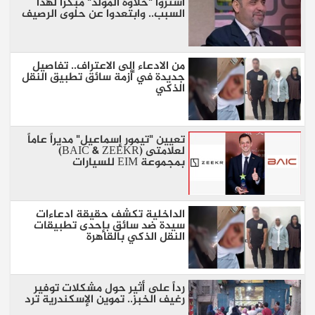
اشتروا "حلاوة المولد" مبكراً لهذا
السبب.. وابتعدوا عن حلوى الرصيف
من الادعاء إلى الاعتراف.. تفاصيل
جديدة في أزمة سائق تطبيق النقل
الذكي
تعيين "تيمور إسماعيل" مديراً عاماً
لعلامتى (BAIC & ZEEKR)
بمجموعة EIM للسيارات
الداخلية تكشف حقيقة ادعاءات
سيدة ضد سائق بإحدى تطبيقات
النقل الذكي بالقاهرة
رداً على أثير حول مشكلات توفير
رغيف الخبز.. تموين الإسكندرية ترد