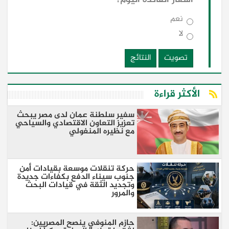
نعم
لا
تصويت
النتائج
الأكثر قراءة
سفير سلطنة عمان لدى مصر يبحث
تعزيز التعاون الاقتصادي والسياحي
مع نظيره المنغولي ​
حركة تنقلات موسعة بقيادات أمن
جنوب سيناء الدفع بكفاءات جديدة
وتجديد الثقة في قيادات البحث
والمرور
​حازم المنوفي ينصح المصريين: