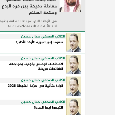
معادلة دقيقة بين قوة الردع
وحكمة السلام
في الأوقات التي تمر بها المنطقة بظرو
استثنائية وتوترات متصاعدة، تصبح
الكلمات السياسية أكثر من مجرد مواقف
معلنة؛ فهي تكشف طريقة تفكير الدول،
الكاتب الصحفي جمال حسين
وكيفية إدارتها للأزمات، والحدود التي
سقوط إمبراطورية «أولاد الأكابر»
تفصل بين القوة ...
الكاتب الصحفي جمال حسين
الاصطفاف الوطني واجب.. ومواجهة
الشائعات فريضة
الكاتب الصحفي جمال حسين
قراءة متأنية في حركة الشرطة 2026
الكاتب الصحفي جمال حسين
انتبهوا ايها السادة