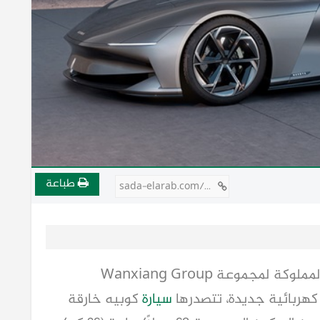
طباعة
sada-elarab.com/811882
كشفت Karma Automotive الأمريكية والمملوكة لمجموعة Wanxiang Group
هربائية جديدة، تتصدرها
سيارة
كوبيه خارقة