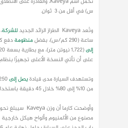
س) في أقل من 3 ثوانٍ.
وتُعد Kaveya الطراز الرائد الجديد
للشركة
ساعة (290 كم/س)، بفضل
منظومة
دفع كهربائية 
إلى
(1,722 نيوتن متر)، مع بطارية بسعة 120 كيلوواط/ساعة. كما ستتوفر
على أن تأتي النسخة الأعلى تجهيزًا بنظام
وتستهدف السيارة مدى قيادة
يصل إلى
من 10% إلى 80% خلال 45 دقيقة باستخدام الشحن السريع.
مصنوع من الألمنيوم وألواح هيكل خارجية من
باب الحجز على السيارة بحلول نهاية عام 2026.