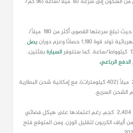
تحمل اسم Kaveya، والقادرة على الانطلاق من السكون إلى سرعة 60 ميلاً/ساعة (96 كم/
، حيث تبلغ سرعتها القصوى أكثر من 180 ميلاً/
تولد قوة 1,180 حصانًا وعزم دوران
يصل
السيارة
بفئتين،
الدفع الرباعي
.
250 ميلاً (402 كيلومترات)، مع إمكانية شحن البطارية
وأوضحت كارما أن وزن Kaveya سيبلغ نحو 2,404 كجم، رغم اعتمادها على هيكل فضائي
 ألياف الكربون لتقليل الوزن. ومن المتوقع فتح