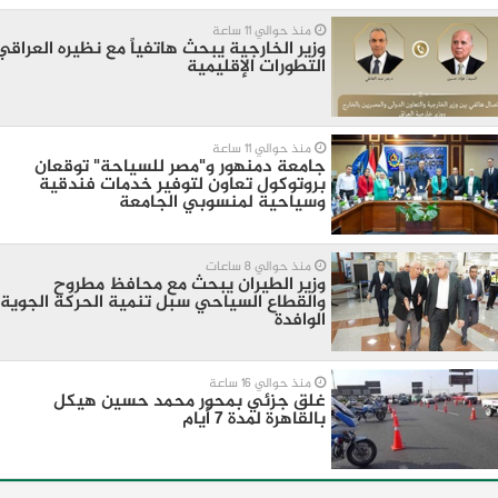
منذ حوالي 11 ساعة
وزير الخارجية يبحث هاتفياً مع نظيره العراقي
التطورات الإقليمية
منذ حوالي 11 ساعة
جامعة دمنهور و"مصر للسياحة" توقعان
بروتوكول تعاون لتوفير خدمات فندقية
وسياحية لمنسوبي الجامعة
منذ حوالي 8 ساعات
وزير الطيران يبحث مع محافظ مطروح
والقطاع السياحي سبل تنمية الحركة الجوية
الوافدة
منذ حوالي 16 ساعة
غلق جزئي بمحور محمد حسين هيكل
بالقاهرة لمدة 7 أيام