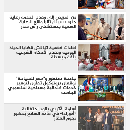
من المريض إلى مقدم الخدمة رعاية
جنوب سيناء تقرأ واقع الرعاية
الصحية بمستشفى رأس سدر
لقاءات فقهية تناقش قضايا الحياة
اليومية وتقدم الأحكام الشرعية
بلغة مبسطة
جامعة دمنهور و"مصر للسياحة"
توقعان بروتوكول تعاون لتوفير
خدمات فندقية وسياحية لمنسوبي
الجامعة
أسامة الأتربي يقود احتفالية
«أمورادا» في عامه السابع بحضور
نجوم العقار