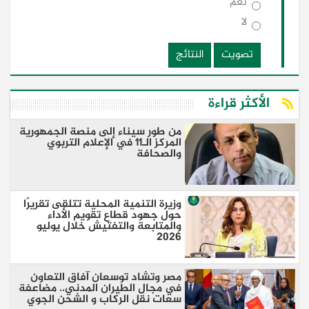
نعم
لا
تصويت
النتائج
الأكثر قراءة
من طور سيناء إلى منصة الجمهورية
المركز الـ11 في الإعلام التربوي
والصحافة
وزيرة التنمية المحلية تتلقى تقريرًا
حول جهود قطاع تقويم الأداء
والمتابعة والتفتيش خلال يوليو
2026
مصر وتشاد توسعان آفاق التعاون
في مجال الطيران المدني.. مضاعفة
سعات نقل الركاب و الشحن الجوي