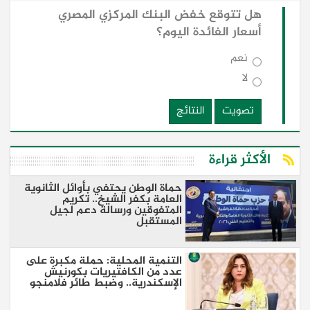
هل تتوقع خفض البنك المركزي المصري
أسعار الفائدة اليوم؟
نعم
لا
تصويت
النتائج
الأكثر قراءة
حماة الوطن يحتفي بأوائل الثانوية
العامة بكفر الشيخ.. تكريم
المتفوقين ورسالة دعم لجيل
المستقبل
التنمية المحلية: حملة مكبرة على
عدد من الكافتيريات بكورنيش
الإسكندرية.. وضبط طائر فلامنجو