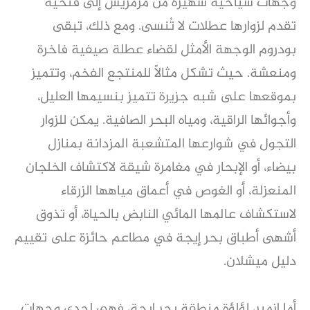
وجهات سياحية شهيرة من مرمريس إلى فتحية
تقدم لزوارها عطلات لا تُنسى. ومع ذلك، تبقى
بودروم الوجهة الأمثل لقضاء عطلة صيفية فاخرة
ومنعشة. حيث تشكل مثالًا للمنتجع الفخم، وتتميز
بموقعها على شبه جزيرة تتميز بنسيمها العليل،
وأجوائها الراقية، ومياه البحر الصافية. يمكن للزوار
التجول في شوارعها المتشعبة المزدانة بمنازل
بيضاء، أو الإبحار في مغامرة شيقة لاكتشاف الخلجان
المنعزلة، أو الغوص في أعماق مياهها الزرقاء
لاستكشاف عالمها المائي النابض بالحياة، أو تذوق
أشهى أطباق بحر إيجة في مطاعم حائزة على تقييم
دليل ميشلان.
أما إزمير، لؤلؤة منطقة بحر إيجة، فهي إحدى وجهات