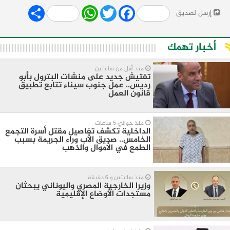
Share
WhatsApp
Twitter
Facebook
إرسل لصديق
أخبار تهمك
منذ أقل من ساعتين
تفتيش جديد على منشات البترول بأبو
رديس.. عمل جنوب سيناء تتابع تطبيق
قانون العمل
منذ حوالي 5 ساعات
الداخلية تكشف تفاصيل مقتل أسرة التجمع
الخامس.. صديق الأب وراء الجريمة بسبب
الطمع في الأموال والذهب
منذ ساعتين و 6 دقيقة
وزيرا الخارجية المصري واليوناني يبحثان
مستجدات الأوضاع الإقليمية