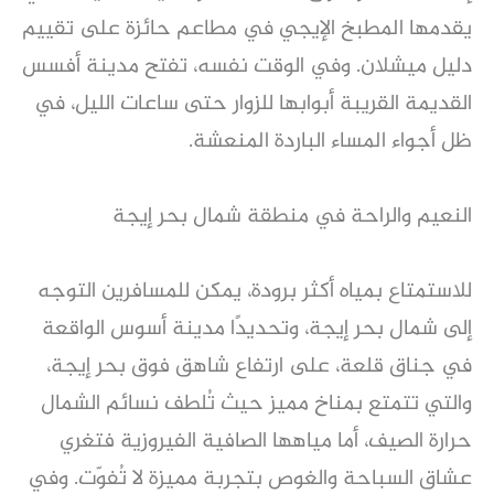
يقدمها المطبخ الإيجي في مطاعم حائزة على تقييم
دليل ميشلان. وفي الوقت نفسه، تفتح مدينة أفسس
القديمة القريبة أبوابها للزوار حتى ساعات الليل، في
ظل أجواء المساء الباردة المنعشة.
النعيم والراحة في منطقة شمال بحر إيجة
للاستمتاع بمياه أكثر برودة، يمكن للمسافرين التوجه
إلى شمال بحر إيجة، وتحديدًا مدينة أسوس الواقعة
في جناق قلعة، على ارتفاع شاهق فوق بحر إيجة،
والتي تتمتع بمناخ مميز حيث تُلطف نسائم الشمال
حرارة الصيف، أما مياهها الصافية الفيروزية فتغري
عشاق السباحة والغوص بتجربة مميزة لا تُفوّت. وفي