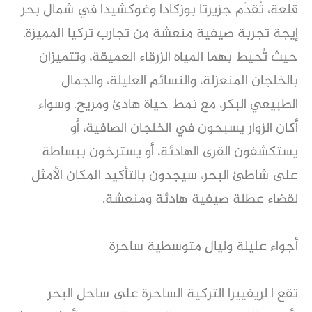
قلعة، تُقدّم جزيرتا بوزكادا وغوكشيدا في شمال بحر
إيجة تجربة صيفية منعشة من تجارب تركيا المميزة.
حيث تُحيط بهما المياه الزرقاء العميقة، وتتميزان
بالخلجان المنعزلة، والنسائم العليلة، والجمال
الطبيعي البكر، مع نمط حياة هادئ ومريح. وسواء
أكان الزوار يسبحون في الخلجان الصافية، أو
يستكشفون القرى الهادئة، أو يسترخون ببساطة
على شاطئ البحر، سيجدون بالتأكيد المكان الأمثل
لقضاء عطلة صيفية هادئة ومنعشة.
أجواء عليلة وليالٍ متوسطية ساحرة
تقع ا لريفييرا التركية الساحرة على ساحل البحر