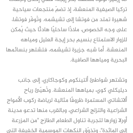
تركيا الصيفية المنعشة، إذ تضمّ منتجعات سياحية
شهيرة تمتد من فوتشا إلى تشيشمه. وتُوفّر فوتشا،
على وجه الخصوص، ملاذًا ساحليًا هادئًا حيث يُمكن
للزوار الاستمتاع بنسيم بحر إيجة العليل ومياهه
المنعشة. أما شبه جزيرة تشيشمه، فتشتهر بنسائمها
البحرية ومياهها الصافية.
وتشتهر شواطئ ألتينكوم وكوجاكاري، إلى جانب
ديليكلي كوي، بمياهها المنعشة. وتُهيّئ رياح
ألاتشاتي المستمرة ظروفًا مثالية لرياضة ركوب الأمواج
الشراعية والتزلج الشراعي، وبالقرب منها تدعو مدينة
أورلا زوارها لتجربة تناول الطعام الطازج "من المزرعة
إلى المائدة"، وتذوّق النكهات الموسمية الخفيفة التي