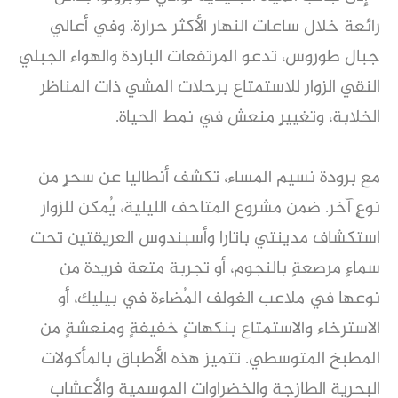
رائعة خلال ساعات النهار الأكثر حرارة. وفي أعالي
جبال طوروس، تدعو المرتفعات الباردة والهواء الجبلي
النقي الزوار للاستمتاع برحلات المشي ذات المناظر
الخلابة، وتغييرٍ منعش في نمط الحياة.
مع برودة نسيم المساء، تكشف أنطاليا عن سحرٍ من
نوعٍ آخر. ضمن مشروع المتاحف الليلية، يُمكن للزوار
استكشاف مدينتي باتارا وأسبندوس العريقتين تحت
سماءٍ مرصعةٍ بالنجوم، أو تجربة متعة فريدة من
نوعها في ملاعب الغولف المُضاءة في بيليك، أو
الاسترخاء والاستمتاع بنكهاتٍ خفيفةٍ ومنعشةٍ من
المطبخ المتوسطي. تتميز هذه الأطباق بالمأكولات
البحرية الطازجة والخضراوات الموسمية والأعشاب