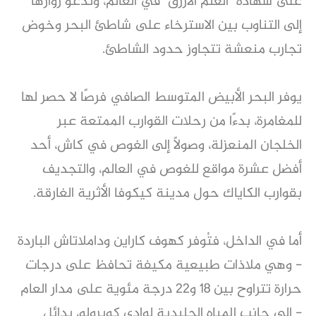
على شهادة "العلم الأزرق" في العالم، وتدعو زوارها
إلى التناوب بين الاسترخاء على شاطئ البحر وخوض
تجارب منعشة تتجاوز حدود الشاطئ.
يوفر البحر الأبيض المتوسط الصافي فرصًا لا حصر لها
للمغامرة، بدءًا من رحلات القوارب الممتعة عبر
الخلجان المنعزلة، وصولًا إلى الغوص في كاش، أحد
أفضل عشرة مواقع للغوص في العالم، والتجديف
بقوارب الكاياك حول مدينة كيكوفا الأثرية الغارقة.
أما في الداخل، فتُوفر كهوف كاراين وداملاتاش الباردة
- وهي ملاذات طبيعية مكيفة تحافظ على درجات
حرارة تتراوح بين 18 و22 درجة مئوية على مدار العام
- إلى جانب المياه الجليدية لوادي كوبرولو، بدائل