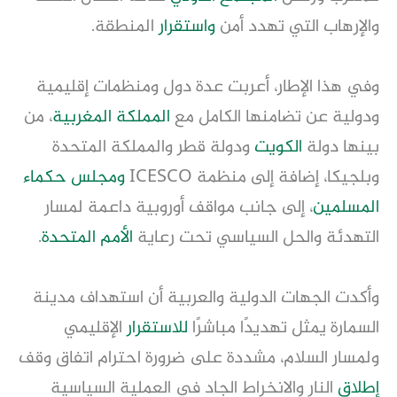
والإرهاب التي تهدد أمن
واستقرار
المنطقة.
وفي هذا الإطار، أعربت عدة دول ومنظمات إقليمية
ودولية عن تضامنها الكامل مع
المملكة المغربية
، من
بينها دولة
الكويت
ودولة قطر والمملكة المتحدة
وبلجيكا، إضافة إلى منظمة ICESCO
ومجلس حكماء
المسلمين
، إلى جانب مواقف أوروبية داعمة لمسار
التهدئة والحل السياسي تحت رعاية
الأمم المتحدة
.
وأكدت الجهات الدولية والعربية أن استهداف مدينة
السمارة يمثل تهديدًا مباشرًا
للاستقرار
الإقليمي
ولمسار السلام، مشددة على ضرورة احترام اتفاق وقف
إطلاق
النار والانخراط الجاد في العملية السياسية