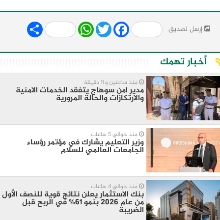
Share
WhatsApp
Twitter
Facebook
إرسل لصديق
أخبار تهمك
منذ ساعتين و 11 دقيقة
مدير امن سوهاج يتفقد الخدمات الامنية
والارتكازات والحالة المرورية
منذ حوالي 5 ساعات
وزير التعليم يشارك في مؤتمر رؤساء
الجامعات العالمي للسلام
منذ حوالي 4 ساعات
بنك الاستثمار يعلن نتائج قوية للنصف الأول
من عام 2026 بنمو 61% في الربح قبل
الضريبة