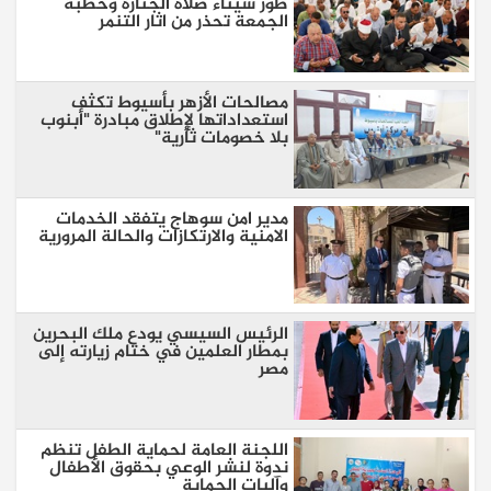
طور سيناء صلاة الجنازة وخطبة
الجمعة تحذر من اثار التنمر
مصالحات الأزهر بأسيوط تكثف
استعداداتها لإطلاق مبادرة "أبنوب
بلا خصومات ثأرية"
مدير امن سوهاج يتفقد الخدمات
الامنية والارتكازات والحالة المرورية
الرئيس السيسي يودع ملك البحرين
بمطار العلمين في ختام زيارته إلى
مصر
اللجنة العامة لحماية الطفل تنظم
ندوة لنشر الوعي بحقوق الأطفال
وآليات الحماية