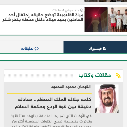
منذ حوالي 4 ساعات
مياة القليوبية توضح حقيقه إحتفال أحد
العاملين بعيد ميلاد داخل محطة بكفر شكر
فيسبوك
تعليقات
مقالات وكتاب
القبطان محمود المحمود
كلمة جلالة الملك المعظم.. معادلة
دقيقة بين قوة الردع وحكمة السلام
في الأوقات التي تمر بها المنطقة بظروف استثنائية
وتوترات متصاعدة، تصبح الكلمات السياسية أكثر من
مجرد مواقف معلنة؛ فهي تكشف طريقة تفكير الدول،