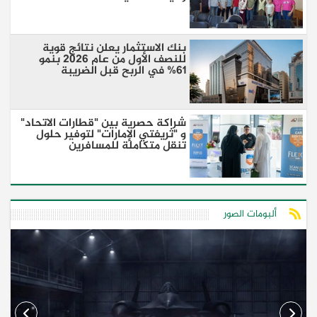
بنك الاستثمار يعلن نتائج قوية
للنصف الأول من عام 2026 بنمو
61% في الربح قبل الضريبة
شراكة حصرية بين "قطارات الاتحاد"
و "ثريفتي الإمارات" لتوفير حلول
تنقل متكاملة للمسافرين
ألبومات الصور