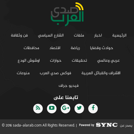
الرئيسية
اخبار
ملفات
الشارع السياسي
فن وثقافة
حوادث وقضايا
رياضة
اقتصاد
محافظات
عربي وعالمي
تحقيقات
حوارات
اوشوش الودع
الاشراف والقبائل العربية
فوكس صدي العرب
منوعات
فيديو جراف
تابعنا على
يصدر عن
© 2016 sada-alarab.com All Rights Reserved. |