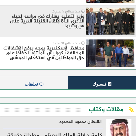
منذ حوالي 5 ساعات
وزير التعليم يشارك في مراسم إحياء
الذكرى الـ81 لإلقاء القنبلة الذرية على
هيروشيما
منذ حوالي 18 ساعة
محافظ الإسكندرية يوجه برفع الإشغالات
المخالفة بكورنيش المنتزه للحفاظ على
حق المواطنين في استخدام الممشى
فيسبوك
تعليقات
مقالات وكتاب
القبطان محمود المحمود
كلمة جلالة الملك المعظم.. معادلة دقيقة