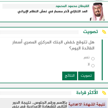
القبطان محمود المحمود
العد التنازلي لآخر مسمار في نعش النظام الإيراني
تصويت
هل تتوقع خفض البنك المركزي المصري أسعار
الفائدة اليوم؟
نعم
لا
تصويت
النتائج
الأكثر قراءة
بالاسم ورقم الجلوس.. نتيجة الدور
الثاني للشهادة الإعدادية فى بنى