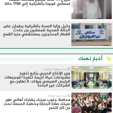
لمصابي كورونا بالشرقية إلي ١٧٦٠ حالة
وكيل وزارة الصحة بالشرقية يطمئن على
الحالة الصحية للمصابين من حادث
القطار المحتجزين بمستشفي منيا القمح
أخبار تهمك
منذ حوالي 3 ساعات
وزير الإنتاج الحربي يتابع تنفيذ
مشروعات حياة كريمة تنفيذًا لتوجيهات
الرئيس السيسي ويؤكد: لا تهاون مع
الشركات غير الجادة
منذ نصف ساعة
محافظ جنوب سيناء يشارك أهالي طور
سيناء صلاة الجنازة وخطبة الجمعة تحذر
من اثار التنمر