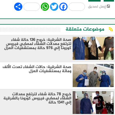
Share
WhatsApp
Twitter
Facebook
إرسل لصديق
موضوعات متعلقة
صحة الشرقية: خروج ١٣٦ حالة شفاء
لترتفع معدلات الشفاء لمصابي فيروس
كورونا إلي ٩٧٦ حالة بمستشفيات العزل
صحة الشرقية: حالات الشفاء تعدت الألف
ومائة بمستشفيات العزل
خروج ٧٨ حالة شفاء لترتفع معدلات
الشفاء لمصابي فيروس كورونا بالشرقية
إلي ١٣٤١ حالة