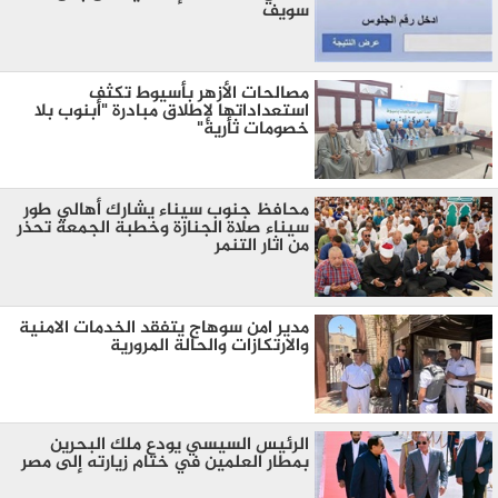
سويف
مصالحات الأزهر بأسيوط تكثف
استعداداتها لإطلاق مبادرة "أبنوب بلا
خصومات ثأرية"
محافظ جنوب سيناء يشارك أهالي طور
سيناء صلاة الجنازة وخطبة الجمعة تحذر
من اثار التنمر
مدير امن سوهاج يتفقد الخدمات الامنية
والارتكازات والحالة المرورية
الرئيس السيسي يودع ملك البحرين
بمطار العلمين في ختام زيارته إلى مصر