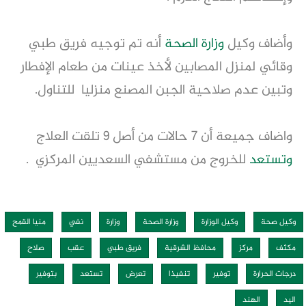
وأضاف وكيل
وزارة الصحة
أنه تم توجيه فريق طبي
وقائي لمنزل المصابين لأخذ عينات من طعام الإفطار
وتبين عدم صلاحية الجبن المصنع منزليا للتناول.
واضاف جميعة أن ٧ حالات من أصل ٩ تلقت العلاج
وتستعد
للخروج من مستشفي السعديين المركزي .
وكيل صحة
وكيل الوزارة
وزارة الصحة
وزارة
نفي
منيا القمح
مكثف
مركز
محافظ الشرقية
فريق طبي
عقب
صلاح
درجات الحرارة
توفير
تنفيذا
تعرض
تستعد
بتوفير
اليد
الهند