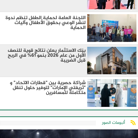
اللجنة العامة لحماية الطفل تنظم ندوة
لنشر الوعي بحقوق الأطفال وآليات
الحماية
بنك الاستثمار يعلن نتائج قوية للنصف
الأول من عام 2026 بنمو 61% في الربح
قبل الضريبة
شراكة حصرية بين "قطارات الاتحاد" و
"ثريفتي الإمارات" لتوفير حلول تنقل
متكاملة للمسافرين
ألبومات الصور