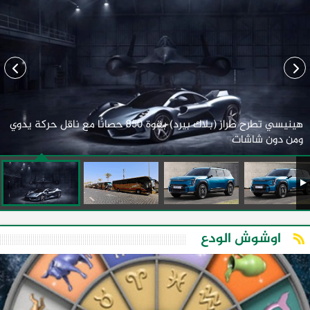
هينيسي تطرح طراز (بلاك بيرد) بقوة 850 حصانًا مع ناقل حركة يدوي
ومن دون شاشات
اوشوش الودع