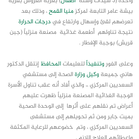
واحدة (٣ سيدات وستة
أطفال
) بعزبة العروس بقرية
بيشة عامر التابعة لمركز
منيا
القمح
، وذلك بعد
تعرضهم لقئ وإسهال وارتفاع في
درجات الحرارة
نتيجة تناولهم أطعمة غذائية مصنعة منزلياً (جبن
قريش) بوجبة الإفطار .
وعلى الفور
وتنفيذا
ً لتعليمات
المحافظ
إنتقل الدكتور
هاني جميعة
وكيل
وزارة
الصحة إلى مستشفي
السعديين المركزي ،، والذي أفاد أنه عقب تناول الأسرة
الوجبة الغذائية المصنعة منزلياً ظهرت عليهم
أعراض تم نقلهم على أثرها إلى الوحدة الصحية
بميت جابر ومن ثم تحويلهم إلى مستشفى
السعديين المركزي ، وتم خضوعهم للرعاية المكثفة
وإعطائهم العلاج اللازم .