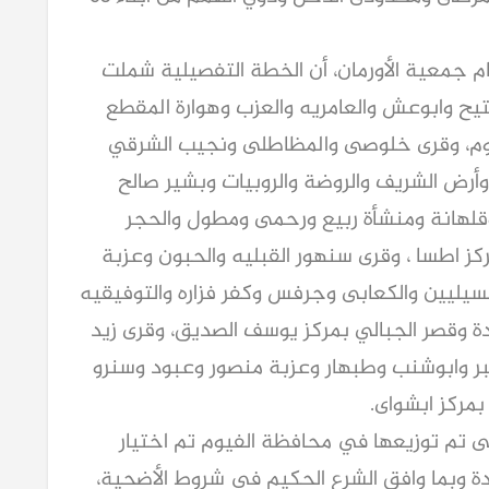
ام جمعية الأورمان، أن الخطة التفصيلية شملت
يح وابوعش والعامريه والعزب وهوارة المقطع
يوم، وقرى خلوصى والمظاطلى ونجيب الشرقي
رض الشريف والروضة والروبيات وبشير صالح
 وقلهانة ومنشأة ربيع ورحمى ومطول والحجر
ز اطسا ، وقرى سنهور القبليه والحبون وعزبة
سيليين والكعابى وجرفس وكفر فزاره والتوفيقيه
 وقصر الجبالي بمركز يوسف الصديق، وقرى زيد
بر وابوشنب وطبهار وعزبة منصور وعبود وسنرو
بمركز ابشواى.
ى تم توزيعها في محافظة الفيوم تم اختيار
ة وبما وافق الشرع الحكيم في شروط الأضحية،