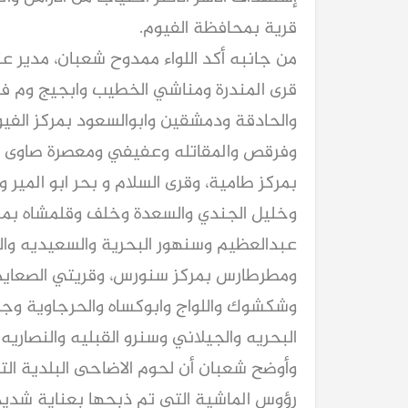
قرية بمحافظة الفيوم.
من جانبه أكد اللواء ممدوح شعبان، مدير ع
قرى المندرة ومناشي الخطيب وابجيج وم فت
والحادقة ودمشقين وابوالسعود بمركز الف
وفرقص والمقاتله وعفيفي ومعصرة صاوى وأ
بمركز طامية، وقرى السلام و بحر ابو المير
وخليل الجندي والسعدة وخلف وقلمشاه بمرك
عبدالعظيم وسنهور البحرية والسعيديه وال
ومطرطارس بمركز سنورس، وقريتي الصعايدة
وشكشوك واللواج وابوكساه والحرجاوية وج
البحريه والجيلاني وسنرو القبليه والنصاريه 
وأوضح شعبان أن لحوم الاضاحى البلدية الت
رؤوس الماشية التى تم ذبحها بعناية شديد