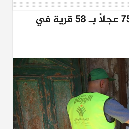
بالصور.. توزيع لحوم 75 عجلاً بـ 58 قرية في