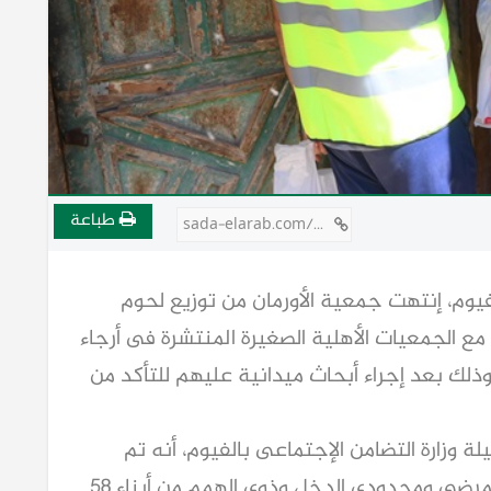
طباعة
sada-elarab.com/808529
يوم، إنتهت جمعية الأورمان من توزيع لحوم
عاون مع الجمعيات الأهلية الصغيرة المنتشرة فى أرجاء
ذلك بعد إجراء أبحاث ميدانية عليهم للتأكد من
 وزارة التضامن الإجتماعى بالفيوم، أنه تم
إستهداف الأسر الأكثر احتياجًا من الأرامل والمرضى ومحدودى الدخل وذوي الهمم من أبناء 58