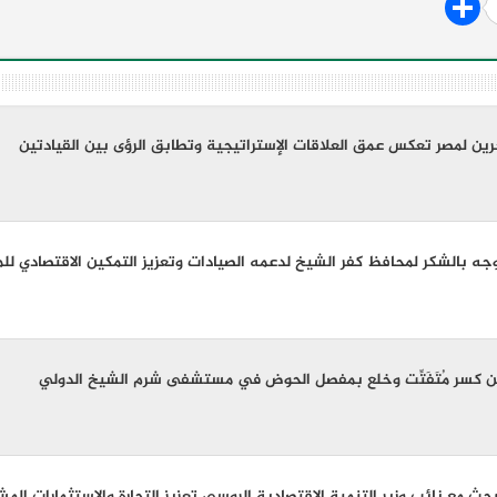
حرين لمصر تعكس عمق العلاقات الإستراتيجية وتطابق الرؤى بين القيادتين
جه بالشكر لمحافظ كفر الشيخ لدعمه الصيادات وتعزيز التمكين الاقتصادي للمر
ن كسر مُتَفَتِّت وخلع بمفصل الحوض في مستشفى شرم الشيخ الدولي
 يبحث مع نائب وزير التنمية الاقتصادية الروسي تعزيز التجارة والاستثمارات الم