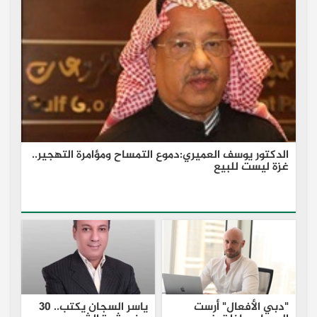
الدكتور يوسف العميري:دموع التمساح ومؤامرة التهجير..
غزة ليست للبيع
"دبي الأفعال" أرست
ياسر السجان يكتب.. 30