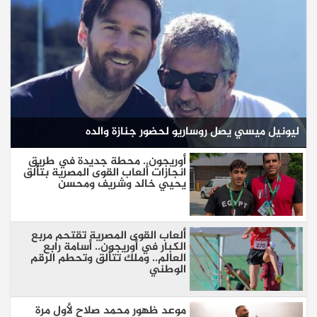
ليونيل ميسي يصل روساريو لحضور جنازة والده
أوريجون.. محطة جديدة في طريق
انجازات ألعاب القوى المصرية بتألق
يحيي خالد وشريف ومحسن
ألعاب القوى المصرية تقتحم مربع
الكبار في أوريجون.. أسامة رابع
العالم.. وملك تتألق وتحطم الرقم
الوطني
موعد ظهور محمد صلاح لأول مرة