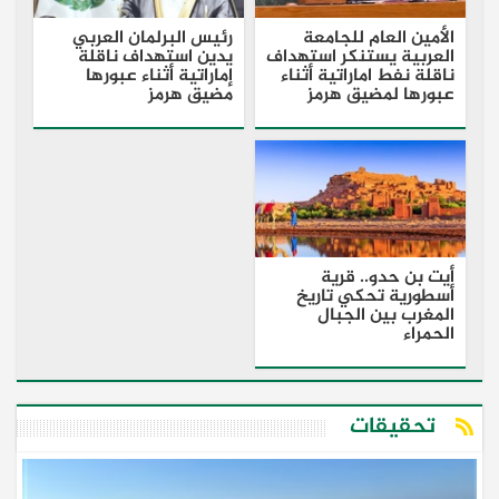
الأمين العام للجامعة
رئيس البرلمان العربي
العربية يستنكر استهداف
يدين استهداف ناقلة
ناقلة نفط اماراتية أثناء
إماراتية أثناء عبورها
عبورها لمضيق هرمز
مضيق هرمز
أيت بن حدو.. قرية
أسطورية تحكي تاريخ
المغرب بين الجبال
الحمراء
تحقيقات