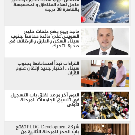
الطقس اليوم شديد الحرارة وتحذير
عاجل لهذه المناطق والمحسوسة
بالقاهرة 38 درجة
ماجد ربيع يضع ملفات خليج
السويس على مائدة محافظ جنوب
سيناء السكن والطرق والوظائف في
صدارة التحرك
القراءات تبدأ امتحاناتها بجنوب
سيناء.. اختبار جديد لإتقان علوم
القران
اليوم آخر موعد لغلق باب التسجيل
في تنسيق الجامعات المرحلة
الأولى
شركة PLDG Development تفتح
باب الحجز للمرحلة الثانية من