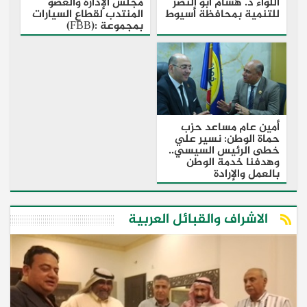
اللواء د. هشام أبو النصر
مجلس الإدارة والعضو
للتنمية بمحافظة أسيوط
المنتدب لقطاع السيارات
بمجموعة :(FBB)
أمين عام مساعد حزب
حماة الوطن: نسير علي
خطى الرئيس السيسي..
وهدفنا خدمة الوطن
بالعمل والإرادة
الاشراف والقبائل العربية