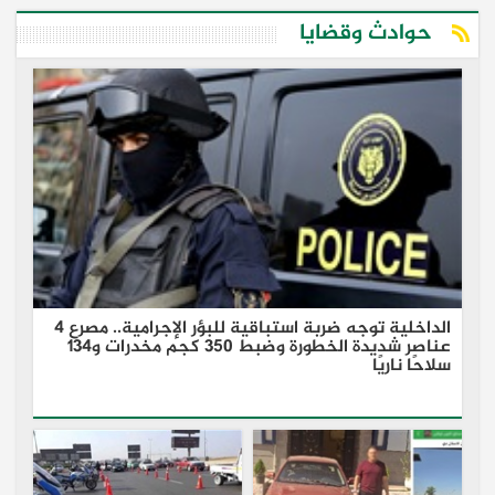
حوادث وقضايا
الداخلية توجه ضربة استباقية للبؤر الإجرامية.. مصرع 4
عناصر شديدة الخطورة وضبط 350 كجم مخدرات و134
سلاحًا ناريًا