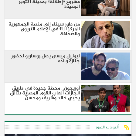
مشروع «إطلالة» بمدينة أكتوبر
الجديدة
من طور سيناء إلى منصة الجمهورية
المركز الـ11 في الإعلام التربوي
والصحافة
ليونيل ميسي يصل روساريو لحضور
جنازة والده
أوريجون.. محطة جديدة في طريق
انجازات ألعاب القوى المصرية بتألق
يحيي خالد وشريف ومحسن
ألبومات الصور