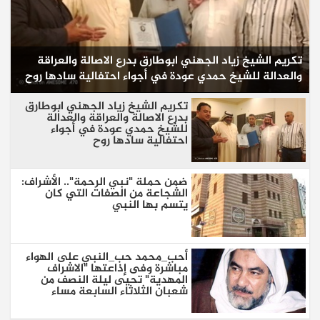
تكريم الشيخ زياد الجهني ابوطارق بدرع الاصالة والعراقة
والعدالة للشيخ حمدي عودة في أجواء احتفالية سادها روح
تكريم الشيخ زياد الجهني ابوطارق
بدرع الاصالة والعراقة والعدالة
للشيخ حمدي عودة في أجواء
احتفالية سادها روح
ضمن حملة "نبي الرحمة".. الأشراف:
الشجاعة من الصفات التي كان
يتسم بها النبي
أحب_محمد حب_النبي على الهواء
مباشرة وفى إذاعتها "الاشراف
المهدية" تحيى ليلة النصف من
شعبان الثلاثاء السابعة مساء