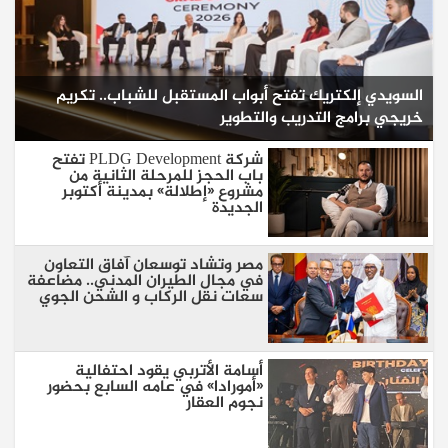
السويدي إلكتريك تفتح أبواب المستقبل للشباب.. تكريم
خريجي برامج التدريب والتطوير
شركة PLDG Development تفتح
باب الحجز للمرحلة الثانية من
مشروع «إطلالة» بمدينة أكتوبر
الجديدة
مصر وتشاد توسعان آفاق التعاون
في مجال الطيران المدني.. مضاعفة
سعات نقل الركاب و الشحن الجوي
أسامة الأتربي يقود احتفالية
«أمورادا» في عامه السابع بحضور
نجوم العقار