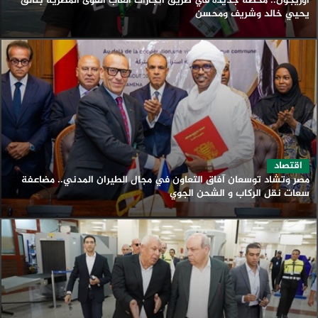
أوريجون.. محطة جديدة في طريق انجازات ألعاب القوى المصرية بتألق
يحيي خالد وشريف ومحسن
اقتصاد
مصر وتشاد توسعان آفاق التعاون في مجال الطيران المدني.. مضاعفة
سعات نقل الركاب و الشحن الجوي