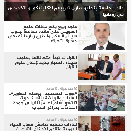
طلاب جامعة بنها يواصلون تدريبهم الإكلينيكي والتخصصي
في رومانيا
ماجد ربيع يضع ملفات خليج
السويس على مائدة محافظ جنوب
سيناء السكن والطرق والوظائف في
صدارة التحرك
القراءات تبدأ امتحاناتها بجنوب
سيناء.. اختبار جديد لإتقان علوم
القران
منذ حوالي 12 ساعة
«صوت المستفيد.. بوصلة التطوير»..
الشباب والرياضة بالإسكندرية
تنتهج أسلوبًا علميًا لقياس جودة
الخدمات بمراكز الشباب
منذ حوالي 14 ساعة
لقاءات فقهية تناقش قضايا الحياة
اليومية وتقدم الأحكام الشرعية