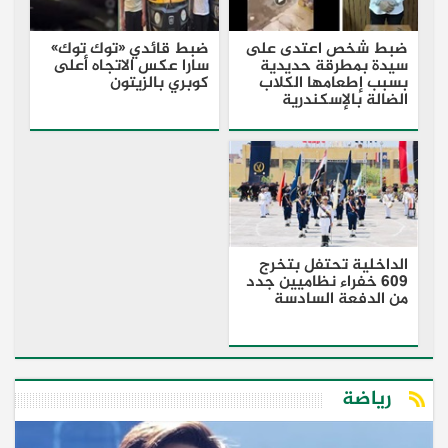
ضبط شخص اعتدى على
ضبط قائدي «توك توك»
سيدة بمطرقة حديدية
سارا عكس الاتجاه أعلى
بسبب إطعامها الكلاب
كوبري بالزيتون
الضالة بالإسكندرية
الداخلية تحتفل بتخرج
609 خفراء نظاميين جدد
من الدفعة السادسة
رياضة