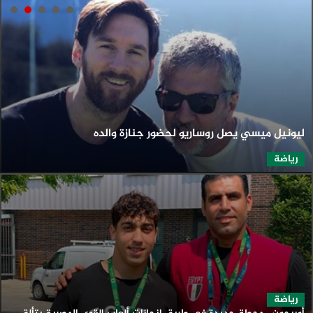
ليونيل ميسي يصل روساريو لحضور جنازة والده
رياضة
رياضة