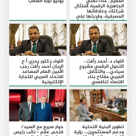
المعيار.. ماذا تعني
يونيو ثورة الشعب
الجاهزية الرقمية لامتثال
شركتك، وعلاقاتها
المصرفية، وقدرتها على
الوصول إلى رأس المال؟
اللواء د. أحمد رأفت :
اللواء دكتور بحري أ ح
التحول الرقمي مشروع
الربان أحمد رأفت رجب
سيادي… والتكامل
الأمين العام المساعد
العربي مفتاح بناء
للاتحاد العربي للتجارة
اقتصاد تنافسي
الإلكترونية
تطوير البنية التحتية
حوار سريع مع السيد/
ودعم المستثمرين… رؤية
فتحى علام – نائب رئيس