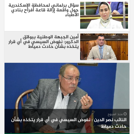
سؤال برلماني لمحافظة الإسكندرية
حول واقعة إزالة قاعة أفراح بنادي
الأطباء
أمين الجبهة الوطنية ببولاق
الدكرور: نفوض السيسي في أي قرار
يتخذه بشأن حادث دمياط
منذ اسبوع
النائب نصر الدين : نفوض السيسي في أي قرار يتخذه بشأن
حادث دمياط