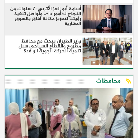
أسامة أبو العز الأتربي: 7 سنوات من
النجاح لـ«أمورادا».. ونواصل تنفيذ
رؤيتنا لتعزيز مكانة آفاق بالسوق
العقارية
وزير الطيران يبحث مع محافظ
مطروح والقطاع السياحي سبل
تنمية الحركة الجوية الوافدة
محافظات