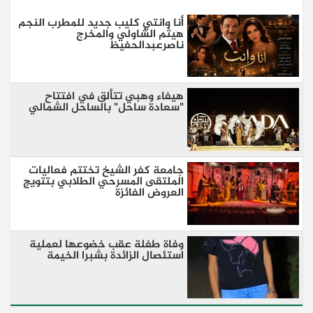
أنا وانتي كليب جديد للمطرب النجم
هيثم الشاولي والمخرج
ناصرعبدالحفيظ
هيفاء وهبي تتألق في افتتاح
"سعادة ساحل" بالساحل الشمالي
جامعة كفر الشيخ تختتم فعاليات
الملتقى المسرحي الطلابي بتتويج
العروض الفائزة
وفاة طفلة عقب خضوعها لعملية
استئصال الزائدة بشبرا الخيمة