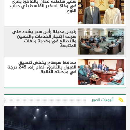
سفير سلطنة عُمان بالقاهرة يعزي
في وفاة السفير الفلسطيني دياب
اللوح
رئيس مدينة رأس سدر يشدد على
سرعة الإنجاز الخدمات والتقنين
والتصالح في مقدمة ملفات
المتابعة
محافظ سوهاج يخفض تنسيق
القبول بالثانوي العام إلى 245 درجة
في مرحلته الثانية
ألبومات الصور