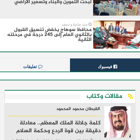
لبحث التموين والبناء وتسعير الأراضي
منذ ساعة و نصف
محافظ سوهاج يخفض تنسيق القبول
بالثانوي العام إلى 245 درجة في مرحلته
الثانية
فيسبوك
تعليقات
مقالات وكتاب
القبطان محمود المحمود
كلمة جلالة الملك المعظم.. معادلة
دقيقة بين قوة الردع وحكمة السلام