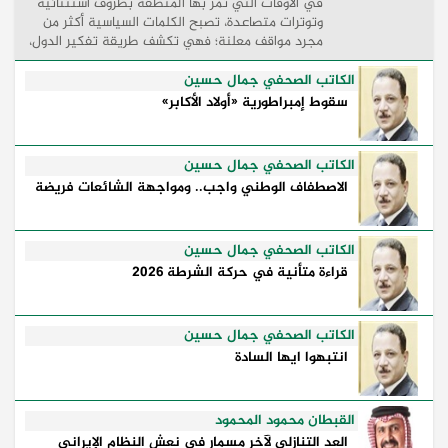
في الأوقات التي تمر بها المنطقة بظروف استثنائية
وتوترات متصاعدة، تصبح الكلمات السياسية أكثر من
مجرد مواقف معلنة؛ فهي تكشف طريقة تفكير الدول،
وكيفية إدارتها للأزمات، والحدود التي تفصل بين القوة
...
الكاتب الصحفي جمال حسين
سقوط إمبراطورية «أولاد الأكابر»
الكاتب الصحفي جمال حسين
الاصطفاف الوطني واجب.. ومواجهة الشائعات فريضة
الكاتب الصحفي جمال حسين
قراءة متأنية في حركة الشرطة 2026
الكاتب الصحفي جمال حسين
انتبهوا ايها السادة
القبطان محمود المحمود
العد التنازلي لآخر مسمار في نعش النظام الإيراني