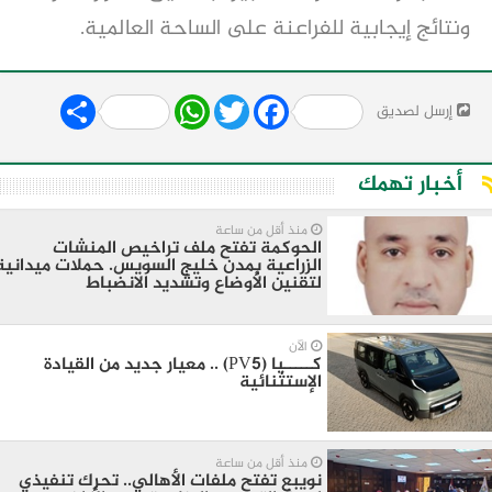
ونتائج إيجابية للفراعنة على الساحة العالمية.
Share
WhatsApp
Twitter
Facebook
إرسل لصديق
أخبار تهمك
منذ أقل من ساعة
الحوكمة تفتح ملف تراخيص المنشات
الزراعية بمدن خليج السويس. حملات ميدانية
لتقنين الأوضاع وتشديد الانضباط
الآن
كـــــيا (PV5) .. معيار جديد من القيادة
الإستثنائية
منذ أقل من ساعة
نويبع تفتح ملفات الأهالي.. تحرك تنفيذي