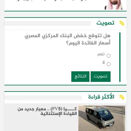
تصويت
هل تتوقع خفض البنك المركزي المصري
أسعار الفائدة اليوم؟
نعم
لا
تصويت
النتائج
الأكثر قراءة
كـــــيا (PV5) .. معيار جديد من
القيادة الإستثنائية