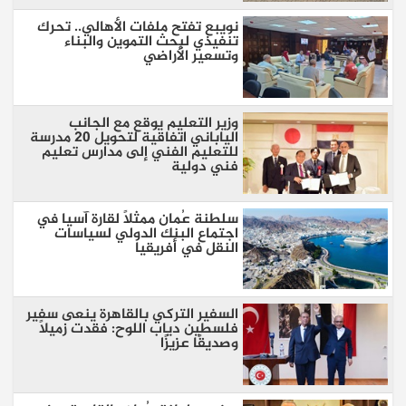
نويبع تفتح ملفات الأهالي.. تحرك
تنفيذي لبحث التموين والبناء
وتسعير الأراضي
وزير التعليم يوقع مع الجانب
الياباني اتفاقية لتحويل 20 مدرسة
للتعليم الفني إلى مدارس تعليم
فني دولية
سلطنة عُمان ممثلًا لقارة آسيا في
اجتماع البنك الدولي لسياسات
النقل في أفريقيا
السفير التركي بالقاهرة ينعى سفير
فلسطين دياب اللوح: فقدت زميلًا
وصديقًا عزيزًا