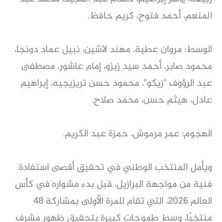
المنعم، أحمد فتوح، كريم حافظ.
الوسط: مروان عطية، مهند لاشين، نبيل عماد دونجا،
محمود صابر، أحمد سيد زيزو، إمام عاشور، مصطفى
عبد الرؤوف "زيكو"، محمود حسن تريزيجيه، إبراهيم
عادل، هيثم حسن، محمد صلاح.
الهجوم: عمر مرموش، حمزة عبد الكريم.
ويأمل المنتخب الوطني في تحقيق أقصى استفادة
فنية من مواجهة البرازيل، قبل بدء مشواره في كأس
العالم 2026، التي تقام للمرة الأولى بمشاركة 48
منتخبًا، وسط طموحات كبيرة بتحقيق ظهور مشرف