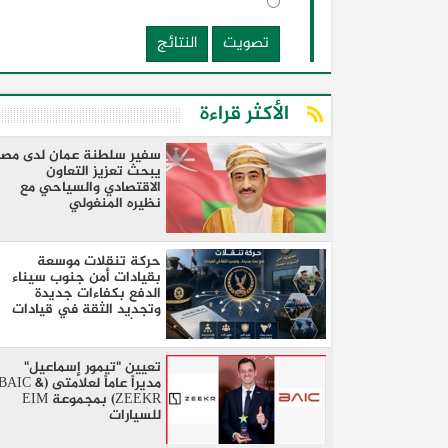
تصويت
النتائج
الأكثر قراءة
سفير سلطنة عمان لدى مصر
يبحث تعزيز التعاون
الاقتصادي والسياحي مع
نظيره المنغولي ​
حركة تنقلات موسعة
بقيادات أمن جنوب سيناء
الدفع بكفاءات جديدة
وتجديد الثقة في قيادات
البحث والمرور
تعيين "تيمور إسماعيل"
مديراً عاماً لعلامتى (BAIC 
ZEEKR) بمجموعة EIM
للسيارات