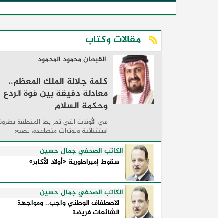
مقالات وكتاب
القبطان محمود المحمود
كلمة جلالة الملك المعظم..
معادلة دقيقة بين قوة الردع
وحكمة السلام
في الأوقات التي تمر بها المنطقة بظرو
استثنائية وتوترات متصاعدة، تصبح
الكلمات السياسية أكثر من مجرد مواقف
معلنة؛ فهي تكشف طريقة تفكير الدول،
الكاتب الصحفي جمال حسين
وكيفية إدارتها للأزمات، والحدود التي
سقوط إمبراطورية «أولاد الأكابر»
تفصل بين القوة ...
الكاتب الصحفي جمال حسين
الاصطفاف الوطني واجب.. ومواجهة
الشائعات فريضة