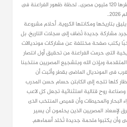
بدأ العد التنازلى للحظة التاريخية التى ينتظرها ١٢٠ مليون مصرى.. لحظة ظهور الفراعنة فى
٢..
يليق بتاريخها ومكانتها الكروية. أحلام مشروعة
 مجرد مشاركة جديدة تُضاف إلى سجلات التاريخ، بل
تخبًا يكتب صفحة مختلفة عن مشاركات مونديالات
كسر العقدة التاريخية التى حرمت الفراعنة من تحقيق أول انتصار
 المتقدمة وبإذن الله وبتشجيع المصريين منتخبنا
غرب فى المونديال الماضى بقطر وأثبت أن
ظار كلها تتجه إلى الكابتن حسام حسن المدرب
وصناعة روح قتالية استثنائية تجعل كل لاعب
ء البحار والمحيطات وأن قميص المنتخب الذى
ق لإسعاد المصريين الذين يحلمون أن يسير
 وأن يكتبوا ملحمة جديدة تُخلد أسماءهم.