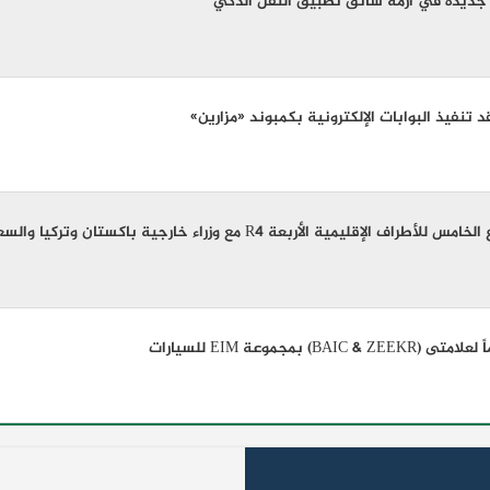
يل جديدة في أزمة سائق تطبيق النقل الذكي
 تنفيذ البوابات الإلكترونية بكمبوند «مزارين»
يمية الأربعة R4 مع وزراء خارجية باكستان وتركيا والسعودية
بمجموعة EIM للسيارات