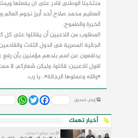
منتخبنا الوطنى قادر على ان يفعلها ويمت
العظيم محمد صلاح أحد أبرز نجوم العالم و
الخبرة والطموح.
المطلوب من اللاعبين أن يقاتلوا على كل كر
الجالية المصرية فى الدول الثلاث والقادمين
يدافعون عن اسم بلدهم مؤمنين بأن رفع ع
اقول للاعبين: قاتلوا، وليكن شعاركم: لا مس
«والله وعملوها الرجالة».. يا رب.
Share
WhatsApp
Twitter
Facebook
إرسل لصديق
أخبار تهمك
منذ حوالي 7 ساعات