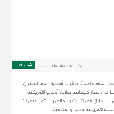
طباعة
sada-elarab.com/808366
ار القاهرة أحدث طائرات أسطول مصر للطيران
 فى مطار كليفلاند بولاية أوهايو الأمريكية
استعدادا للمشاركة فى العرس العالمى الذى سينطلق فى 11 يونيو الحالى ويستمر حتى 19
تحدة الامريكية وكندا والمكسيك.