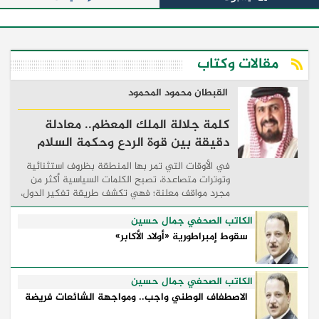
مقالات وكتاب
القبطان محمود المحمود
كلمة جلالة الملك المعظم.. معادلة
دقيقة بين قوة الردع وحكمة السلام
في الأوقات التي تمر بها المنطقة بظروف استثنائية
وتوترات متصاعدة، تصبح الكلمات السياسية أكثر من
مجرد مواقف معلنة؛ فهي تكشف طريقة تفكير الدول،
وكيفية إدارتها للأزمات، والحدود التي تفصل بين القوة
...
الكاتب الصحفي جمال حسين
سقوط إمبراطورية «أولاد الأكابر»
الكاتب الصحفي جمال حسين
الاصطفاف الوطني واجب.. ومواجهة الشائعات فريضة