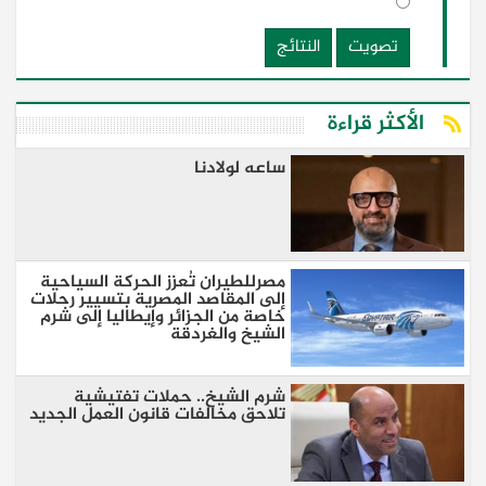
تصويت
النتائج
الأكثر قراءة
ساعه لولادنا
مصرللطيران تُعزز الحركة السياحية
إلى المقاصد المصرية بتسيير رحلات
خاصة من الجزائر وإيطاليا إلى شرم
الشيخ والغردقة
شرم الشيخ.. حملات تفتيشية
تلاحق مخالفات قانون العمل الجديد