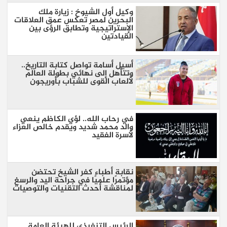
وكيل أول الشيوخ : زيارة ملك
البحرين لمصر تعكس عمق العلاقات
الإستراتيجية وتطابق الرؤى بين
القيادتين
أسيل أسامة تواصل كتابة التاريخ..
وتتأهل إلى نهائي بطولة العالم
لألعاب القوى للشباب بأوريجون
في رحاب الله.. لؤي الكاظم ينعي
والد محمد شديد ويقدم خالص العزاء
لأسرة الفقيد
نقابة أطباء كفر الشيخ تحتضن
مؤتمرًا علميًا في جراحة اليد والرسغ
لمناقشة أحدث التقنيات والتوصيات
الرئيس التنفيذي للهيئة العامة