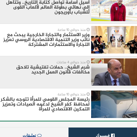
أسيل أسامة تواصل كتابة التاريخ.. وتتأهل
إلى نهائي بطولة العالم لألعاب القوى
للشباب بأوريجون
منذ حوالي 10 ساعة
وزير الاستثمار والتجارة الخارجية يبحث مع
نائب وزير التنمية الاقتصادية الروسي تعزيز
التجارة والاستثمارات المشتركة
منذ حوالي 4 ساعات
شرم الشيخ.. حملات تفتيشية تلاحق
مخالفات قانون العمل الجديد
منذ حوالي 10 ساعة
رئيسة المجلس القومي للمرأة تتوجه بالشكر
لمحافظ كفر الشيخ لدعمه الصيادات وتعزيز
التمكين الاقتصادي للمرأة
فيسبوك
تعليقات