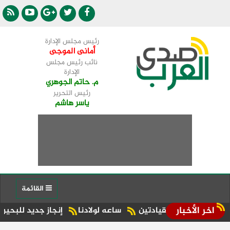
رئيس مجلس الإدارة
أمانى الموجى
نائب رئيس مجلس
الإدارة
م. حاتم الجوهري
رئيس التحرير
ياسر هاشم
القائمة
اخر الأخبار
بين القيادتين
ساعه لولادنا
إنجاز جديد للبحيرة.. شبراخيت وبدر ضمن أفضل 10 وحدات محلية على مستوى 