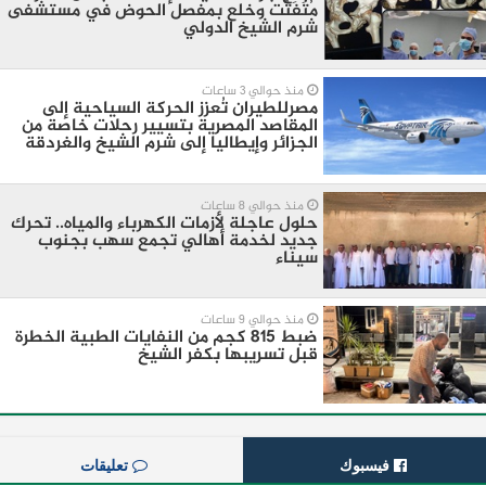
مُتَفَتِّت وخلع بمفصل الحوض في مستشفى
شرم الشيخ الدولي
منذ حوالي 3 ساعات
مصرللطيران تُعزز الحركة السياحية إلى
المقاصد المصرية بتسيير رحلات خاصة من
الجزائر وإيطاليا إلى شرم الشيخ والغردقة
منذ حوالي 8 ساعات
حلول عاجلة لأزمات الكهرباء والمياه.. تحرك
جديد لخدمة أهالي تجمع سهب بجنوب
سيناء
منذ حوالي 9 ساعات
ضبط 815 كجم من النفايات الطبية الخطرة
قبل تسريبها بكفر الشيخ
فيسبوك
تعليقات