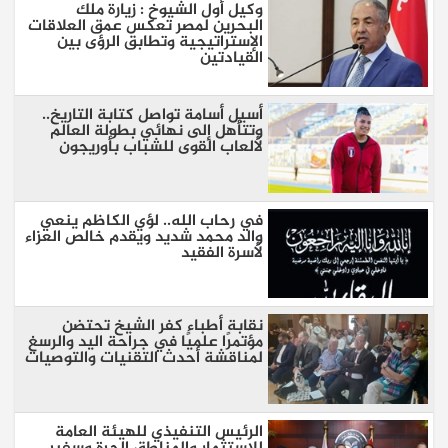
وكيل أول الشيوخ : زيارة ملك
البحرين لمصر تعكس عمق العلاقات
الإستراتيجية وتطابق الرؤى بين
القيادتين
أسيل أسامة تواصل كتابة التاريخ..
وتتأهل إلى نهائي بطولة العالم
لألعاب القوى للشباب بأوريجون
في رحاب الله.. لؤي الكاظم ينعي
والد محمد شديد ويقدم خالص العزاء
لأسرة الفقيد
نقابة أطباء كفر الشيخ تحتضن
مؤتمرًا علميًا في جراحة اليد والرسغ
لمناقشة أحدث التقنيات والتوصيات
الرئيس التنفيذي للهيئة العامة