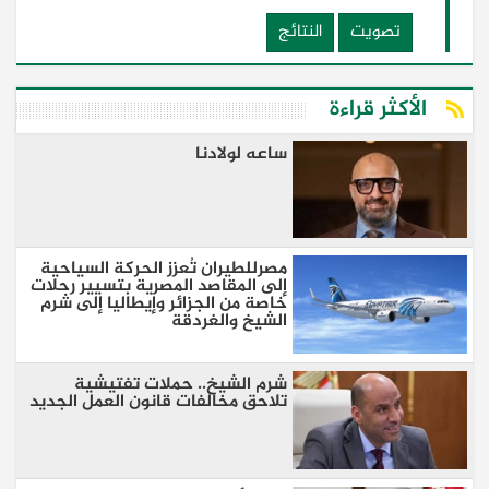
تصويت
النتائج
الأكثر قراءة
ساعه لولادنا
مصرللطيران تُعزز الحركة السياحية
إلى المقاصد المصرية بتسيير رحلات
خاصة من الجزائر وإيطاليا إلى شرم
الشيخ والغردقة
شرم الشيخ.. حملات تفتيشية
تلاحق مخالفات قانون العمل الجديد