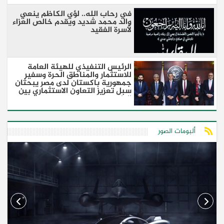
في رحاب الله.. لؤي الكاظم ينعي
والد محمد شديد ويقدم خالص العزاء
لأسرة الفقيد
الرئيس التنفيذي للهيئة العامة
للاستثمار والمناطق الحرة وسفير
جمهورية باكستان لدى مصر يبحثان
سبل تعزيز التعاون الاستثماري بين
البلدين
ألبومات الصور