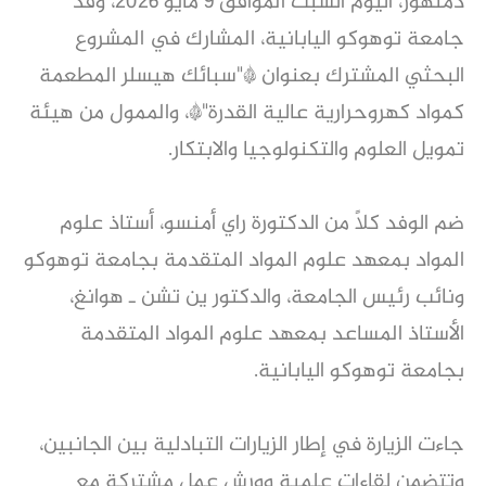
دمنهور، اليوم السبت الموافق 9 مايو 2026، وفد
جامعة توهوكو اليابانية، المشارك في المشروع
البحثي المشترك بعنوان *"سبائك هيسلر المطعمة
كمواد كهروحرارية عالية القدرة"*، والممول من هيئة
تمويل العلوم والتكنولوجيا والابتكار.
ضم الوفد كلًا من الدكتورة راي أمنسو، أستاذ علوم
المواد بمعهد علوم المواد المتقدمة بجامعة توهوكو
ونائب رئيس الجامعة، والدكتور ين تشن ـ هوانغ،
الأستاذ المساعد بمعهد علوم المواد المتقدمة
بجامعة توهوكو اليابانية.
جاءت الزيارة في إطار الزيارات التبادلية بين الجانبين،
وتتضمن لقاءات علمية وورش عمل مشتركة مع