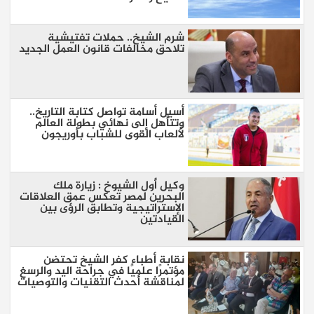
شرم الشيخ.. حملات تفتيشية
تلاحق مخالفات قانون العمل الجديد
أسيل أسامة تواصل كتابة التاريخ..
وتتأهل إلى نهائي بطولة العالم
لألعاب القوى للشباب بأوريجون
وكيل أول الشيوخ : زيارة ملك
البحرين لمصر تعكس عمق العلاقات
الإستراتيجية وتطابق الرؤى بين
القيادتين
نقابة أطباء كفر الشيخ تحتضن
مؤتمرًا علميًا في جراحة اليد والرسغ
لمناقشة أحدث التقنيات والتوصيات