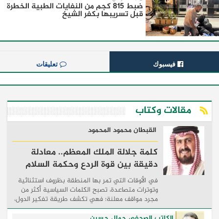
ضبط 815 كجم من النفايات الطبية الخطرة
قبل تسريبها بكفر الشيخ
فيسبوك
تعليقات
مقالات وكتاب
القبطان محمود المحمود
كلمة جلالة الملك المعظم.. معادلة
دقيقة بين قوة الردع وحكمة السلام
في الأوقات التي تمر بها المنطقة بظروف استثنائية
وتوترات متصاعدة، تصبح الكلمات السياسية أكثر من
مجرد مواقف معلنة؛ فهي تكشف طريقة تفكير الدول،
وكيفية إدارتها للأزمات، والحدود التي تفصل بين القوة
...
الكاتب الصحفي جمال حسين