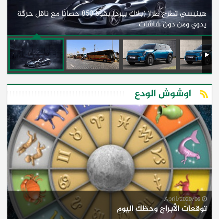
هينيسي تطرح طراز (بلاك بيرد) بقوة 850 حصانًا مع ناقل حركة
ل
يدوي ومن دون شاشات
أف
اوشوش الودع
06/April/2020
توقعات الأبراج وحظك اليوم