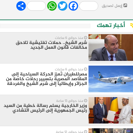
Share
WhatsApp
Twitter
Facebook
إرسل لصديق
أخبار تهمك
منذ حوالي 6 ساعات
شرم الشيخ.. حملات تفتيشية تلاحق
مخالفات قانون العمل الجديد
منذ حوالي 6 ساعات
مصرللطيران تُعزز الحركة السياحية إلى
المقاصد المصرية بتسيير رحلات خاصة من
الجزائر وإيطاليا إلى شرم الشيخ والغردقة
منذ حوالي 13 ساعة
وزير الخارجية يسلم رسالة خطية من السيد
رئيس الجمهورية إلى الرئيس التشادي
منذ حوالي 12 ساعة