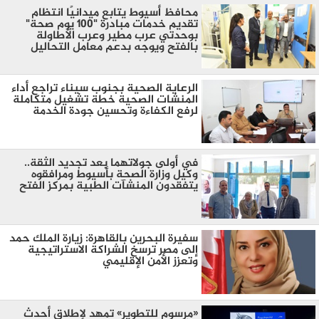
محافظ أسيوط يتابع ميدانيًا انتظام
تقديم خدمات مبادرة "100 يوم صحة"
بوحدتي عرب مطير وعرب الأطاولة
بالفتح ويوجه بدعم معامل التحاليل
الرعاية الصحية بجنوب سيناء تراجع أداء
المنشات الصحية خطة تشغيل متكاملة
لرفع الكفاءة وتحسين جودة الخدمة
في أولى جولاتهما بعد تجديد الثقة..
وكيل وزارة الصحة بأسيوط ومرافقوه
يتفقدون المنشآت الطبية بمركز الفتح
سفيرة البحرين بالقاهرة: زيارة الملك حمد
إلى مصر ترسخ الشراكة الاستراتيجية
وتعزز الأمن الإقليمي
«مرسوم للتطوير» تمهد لإطلاق أحدث