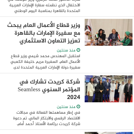
الاحتفال الذي نظمته سفارة الإمارات العربية
المتحدة بالقاهرة بمناسبة اليوم الوطني
الثالث والخمسين للإمارات الشقيقة، في
فندق الماسة بالعاصمة الإدارية ...
وزير قطاع الأعمال العام يبحث
مع سفيرة الإمارات بالقاهرة
تعزيز التعاون الاستثماري
منذ سنتين
استقبل المهندس محمد شيمي وزير قطاع
الأعمال العام، السفيرة مريم خليفة الكعبي
سفيرة دولة الإمارات العربية المتحدة لدى
جمهورية مصر العربية والمندوب الدائم لدى
جامعة الدول العربية والوفد المرافق لها، ...
شركة كريدت تشارك في
المؤتمر السنوي Seamless
2024
منذ سنتين
في إطار مساهمتها الفعالة في مجالات
الاقتصاد الرقمي والابتكار المالي، تم دعوة
شركة كريدت برئاسة الأستاذ أحمد أمام،
الرئيس التنفيذي والعضو المنتدب، للمشاركة