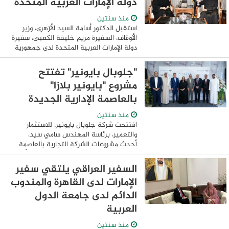
دولة الإمارات العربية المتحدة
منذ سنتين
استقبل الدكتور أسامة السيد الأزهرى، وزير
الأوقاف، السفيرة مريم خليفة الكعبى، سفيرة
دولة الإمارات العربية المتحدة لدى جمهورية
مصر العربية والمندوب الدائم لدى جامعة
الدول العربية اليوم الأربعاء بمقر ...
"جلوبال بايونير" تفتتح
مشروع "بايونير بلازا"
بالعاصمة الإدارية الجديدة
منذ سنتين
افتتحت شركة جلوبال بايونير، للاستثمار
والتعمير، برئاسة المهندس سامي سيد،
أحدث مشروعات الشركة التجارية بالعاصمة
الإدارية الجديدة، مشروع "بايونير بلازا"، كأول
مول يتم تسليمة وتشغيله بالكامل وتوصيل
السفير العراقي يلتقي سفير
...
الإمارات لدى القاهرة والمندوب
الدائم لدى جامعة الدول
العربية
منذ سنتين