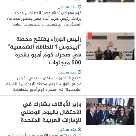
منذ سنتين
كرم مهرجان "عقار مصر" المهندس مدحت
بركات، رئيس حزب أبناء مصر، بحضور عدد من
المسؤولين الحكوميين والشخصيات العامة
والسياسية. وأعلن المهندس طارق شكري،
الرئيس الشرفي لحفل "عقار مصر – THE
رئيس الوزراء يفتتح محطة
BEST REAL ...
"أبيدوس 1 للطاقة الشمسية"
في صحراء كوم أمبو بقدرة
500 ميجاوات
منذ سنتين
افتتح الدكتور مصطفى مدبولي، رئيس
مجلس الوزراء، اليوم، محطة "ابيدوس 1 للطاقة
الشمسية" في صحراء كوم أمبو بمحافظة
أسوان بقدرة 500 ميجاوات، وذلك بحضور
الدكتورة رانيا المشّاط، وزيرة التخطيط
وزير الأوقاف يشارك في
والتنمية ...
الاحتفال باليوم الوطني
للإمارات العربية المتحدة
منذ سنتين
شارك الدكتور أسامة الأزهري، وزير الأوقاف، في