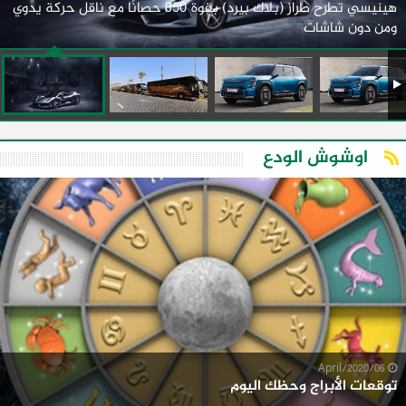
هينيسي تطرح طراز (بلاك بيرد) بقوة 850 حصانًا مع ناقل حركة يدوي
ومن دون شاشات
اوشوش الودع
06/April/2020
توقعات الأبراج وحظك اليوم