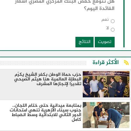
هل تتوقع خفض البنك المركزي المصري أسعار
الفائدة اليوم؟
نعم
لا
تصويت
النتائج
الأكثر قراءة
حزب حماة الوطن بكفر الشيخ يكرّم
البطلة العالمية هنا هيثم الصيحي
تقديرًا لإنجازها المشرف
بمتابعة ميدانية حتى ختام اللجان..
جنوب سيناء الأزهرية تنهي امتحانات
الدور الثاني للابتدائية وسط انضباط
كامل