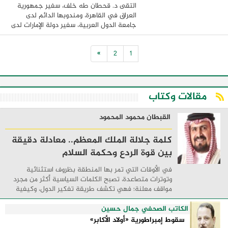
التقى د. قحطان طه خلف، سفير جمهورية
العراق في القاهرة، ومندوبها الدائم لدى
جامعة الدول العربية، سفير دولة الإمارات لدى
القاهرة ومندوبها الدائم لدى جامعة الدول
العربية السيدة مريم الكعبي،في مقر ...
»
2
1
مقالات وكتاب
القبطان محمود المحمود
كلمة جلالة الملك المعظم.. معادلة دقيقة
بين قوة الردع وحكمة السلام
في الأوقات التي تمر بها المنطقة بظروف استثنائية
وتوترات متصاعدة، تصبح الكلمات السياسية أكثر من مجرد
مواقف معلنة؛ فهي تكشف طريقة تفكير الدول، وكيفية
إدارتها للأزمات، والحدود التي تفصل بين القوة ...
الكاتب الصحفي جمال حسين
سقوط إمبراطورية «أولاد الأكابر»