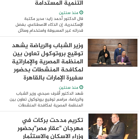
التنمية المستدامة
منذ سنتين
قال الدكتور أحمد زايد؛ مدير مكتبة
الإسكندرية، إن الذكاء الاصطناعي، بفضل
قدراته غير المسبوقة واستخدام وسائل
التكنولوجيا المتسارعة الوتيرة، أصبح من
المحركات الرئيسية للابتكار والتحول في
وزير الشباب والرياضة يشهد
مختلف القطاعات. ...
توقيع بروتوكول تعاون بين
المنظمة المصرية والإماراتية
لمكافحة المنشطات بحضور
سفيرة الإمارات بالقاهرة
منذ سنتين
شهد الدكتور أشرف صبحي، وزير الشباب
والرياضة، مراسم توقيع بروتوكول تعاون بين
المنظمة المصرية لمكافحة المنشطات
(NADO) والوكالة الإماراتية لمكافحة
المنشطات (UAE NADA)، وذلك بحضور
تكريم مدحت بركات في
السفيرة مريم الكعبي، ...
مهرجان "عقار مصر"بحضور
وزراء الاسكان والاستثمار