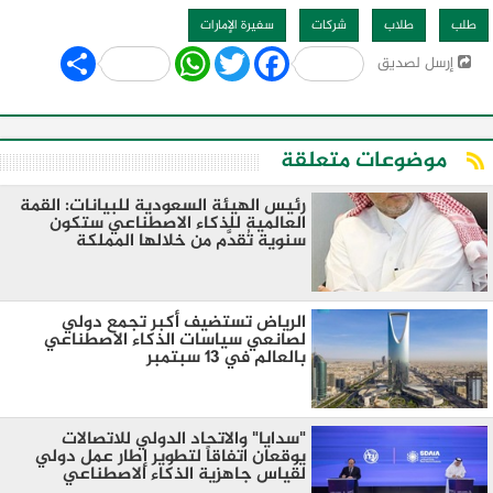
طلب
طلاب
شركات
سفيرة الإمارات
Share
WhatsApp
Twitter
Facebook
إرسل لصديق
موضوعات متعلقة
رئيس الهيئة السعودية للبيانات: القمة
العالمية للذكاء الاصطناعي ستكون
سنوية تُقدَّم من خلالها المملكة
الرياض تستضيف أكبر تجمع دولي
لصانعي سياسات الذكاء الاصطناعي
بالعالم في 13 سبتمبر
"سدايا" والاتحاد الدولي للاتصالات
يوقعان اتفاقاً لتطوير إطار عمل دولي
لقياس جاهزية الذكاء الاصطناعي