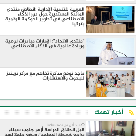
العربية للتنمية الإدارية :انطلاق منتدى
المائدة المستديرة حول دور الذكاء
الاصطناعي في تطوير الحوكمة الرقمية
بتركيا
"منتدى الاتحاد": الإمارات مبادرات نوعية
وريادة عالمية في الذكاء الاصطناعي
ماجد توقع مذكرة تفاهم مع مركز تريندز
للبحوث والاستشارات
أخبار تهمك
منذ أقل من نصف ساعة
قبل انطلاق الدراسة أزهر جنوب سيناء
يراجع خريطة المعلمين ويضع حلولا لسد