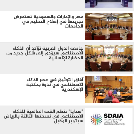
مصر والإمارات والسعودية تستعرض
تجربتها في إصلاح التعليم في
الجامعات
جامعة الدول العربية تؤكد أن الذكاء
الاصطناعي سيؤدي إلى شكل جديد من
الحضارة الإنسانية
آفاق التوثيق في عصر الذكاء
الاصطناعي في ندوة بمكتبة
الإسكندرية
"سدايا" تنظم القمة العالمية للذكاء
الاصطناعي في نسختها الثالثة بالرياض
سبتمبر المقبل