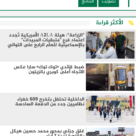
تصويت
النتائج
الأكثر قراءة
"الزراعة": هيئة A2LA الأمريكية تُجدد
اعتماد فرع "متبقيات المبيدات"
بالإسماعيلية للعام الرابع على التوالي
ضبط قائدي «توك توك» سارا عكس
الاتجاه أعلى كوبري بالزيتون
الداخلية تحتفل بتخرج 609 خفراء
نظاميين جدد من الدفعة السادسة
غلق جزئي بمحور محمد حسين هيكل