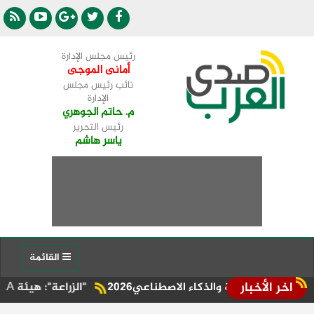
رئيس مجلس الإدارة
أمانى الموجى
نائب رئيس مجلس
الإدارة
م. حاتم الجوهري
رئيس التحرير
ياسر هاشم
القائمة
اخر الأخبار
 والذكاء الاصطناعي2026
"الزراعة": هيئة A2LA الأمريكية تُجدد اعتماد فرع "متبقيات المبيدات" بالإسماعيلية للعام الرابع على التوالي