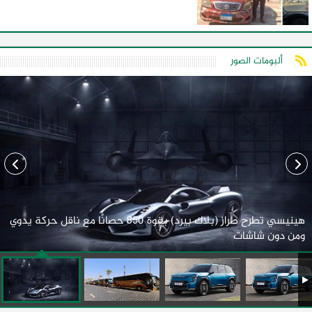
ألبومات الصور
هينيسي تطرح طراز (بلاك بيرد) بقوة 850 حصانًا مع ناقل حركة يدوي
ومن دون شاشات