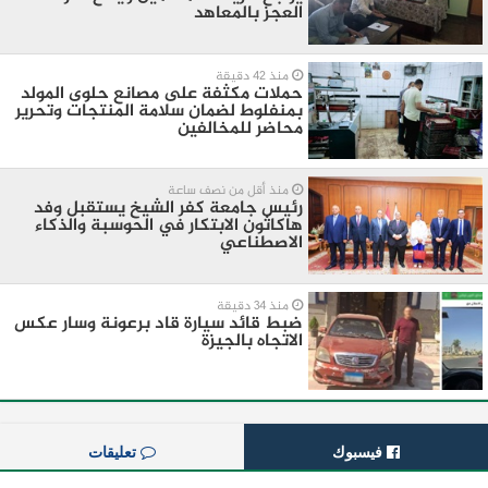
العجز بالمعاهد
منذ 42 دقيقة
حملات مكثفة على مصانع حلوى المولد
بمنفلوط لضمان سلامة المنتجات وتحرير
محاضر للمخالفين
منذ أقل من نصف ساعة
رئيس جامعة كفر الشيخ يستقبل وفد
هاكاثون الابتكار في الحوسبة والذكاء
الاصطناعي
منذ 34 دقيقة
ضبط قائد سيارة قاد برعونة وسار عكس
الاتجاه بالجيزة
فيسبوك
تعليقات