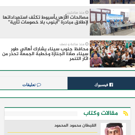
منذ ساعتين
مصالحات الأزهر بأسيوط تكثف استعداداتها
لإطلاق مبادرة "أبنوب بلا خصومات ثأرية"
منذ ساعة و نصف
محافظ جنوب سيناء يشارك أهالي طور
سيناء صلاة الجنازة وخطبة الجمعة تحذر من
اثار التنمر
فيسبوك
تعليقات
مقالات وكتاب
القبطان محمود المحمود