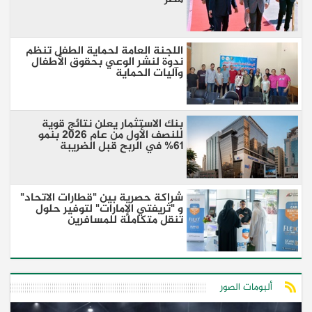
اللجنة العامة لحماية الطفل تنظم
ندوة لنشر الوعي بحقوق الأطفال
وآليات الحماية
بنك الاستثمار يعلن نتائج قوية
للنصف الأول من عام 2026 بنمو
61% في الربح قبل الضريبة
شراكة حصرية بين "قطارات الاتحاد"
و "ثريفتي الإمارات" لتوفير حلول
تنقل متكاملة للمسافرين
ألبومات الصور