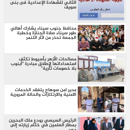
الثاني للشهادة الإعدادية فى بنى
سويف
محافظ جنوب سيناء يشارك أهالي
طور سيناء صلاة الجنازة وخطبة
الجمعة تحذر من اثار التنمر
مصالحات الأزهر بأسيوط تكثف
استعداداتها لإطلاق مبادرة "أبنوب
بلا خصومات ثأرية"
مدير امن سوهاج يتفقد الخدمات
الامنية والارتكازات والحالة المرورية
الرئيس السيسي يودع ملك البحرين
بمطار العلمين في ختام زيارته إلى
مصر