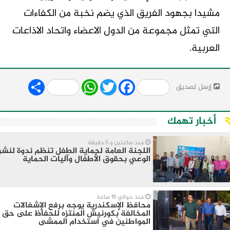
مشيدا بجهود الفريق الذي يضم نخبة من الكفاءات
التي تمثل مجموعة من الدول الاعضاء واتحاد الاذاعات
العربية.
Share
WhatsApp
Twitter
Facebook
إرسل لصديق
أخبار تهمك
منذ ساعتين و 5 دقيقة
اللجنة العامة لحماية الطفل تنظم ندوة لنشر
الوعي بحقوق الأطفال وآليات الحماية
منذ حوالي 19 ساعة
محافظ الإسكندرية يوجه برفع الإشغالات
المخالفة بكورنيش المنتزه للحفاظ على حق
المواطنين في استخدام الممشى