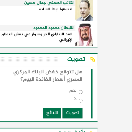
الكاتب الصحفي جمال حسين
انتبهوا ايها السادة
القبطان محمود المحمود
العد التنازلي لآخر مسمار في نعش النظام
الإيراني
تصويت
هل تتوقع خفض البنك المركزي
المصري أسعار الفائدة اليوم؟
نعم
لا
تصويت
النتائج