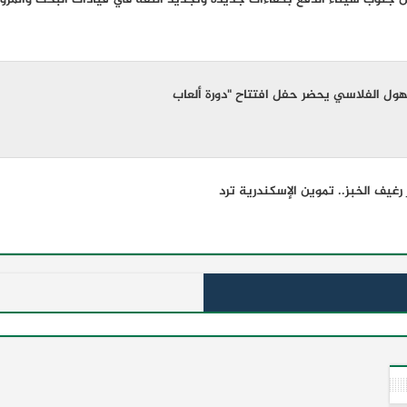
لهول الفلاسي يحضر حفل افتتاح "دورة ألعاب
رغيف الخبز.. تموين الإسكندرية ترد