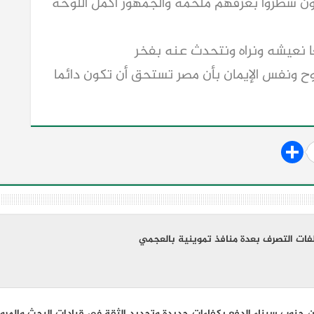
ن سطروا بعرقهم ملحمة والجمهور أكمل اللوحة
عا نعيشه ونراه ونتحدث عنه بفخر
وح ونفس الإيمان بأن مصر تستحق أن تكون دائما
فات التصرف بعدة منافذ تموينية بالعجمي
 جنوب سيناء الدفع بكفاءات جديدة وتجديد الثقة في قيادات البحث والمرور