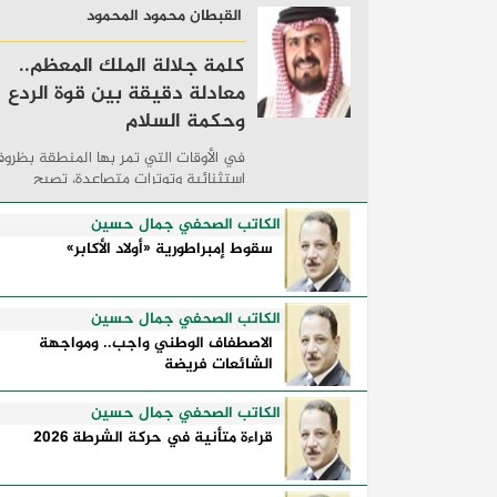
القبطان محمود المحمود
كلمة جلالة الملك المعظم..
معادلة دقيقة بين قوة الردع
وحكمة السلام
في الأوقات التي تمر بها المنطقة بظرو
استثنائية وتوترات متصاعدة، تصبح
الكلمات السياسية أكثر من مجرد مواقف
معلنة؛ فهي تكشف طريقة تفكير الدول،
الكاتب الصحفي جمال حسين
وكيفية إدارتها للأزمات، والحدود التي
سقوط إمبراطورية «أولاد الأكابر»
تفصل بين القوة ...
الكاتب الصحفي جمال حسين
الاصطفاف الوطني واجب.. ومواجهة
الشائعات فريضة
الكاتب الصحفي جمال حسين
قراءة متأنية في حركة الشرطة 2026