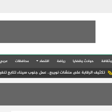
وثقافة
حوادث وقضايا
رياضة
اقتصاد
محافظات
عربي
لرقابة على منشات نويبع.. عمل جنوب سيناء تتابع تنفيذ قانون العم