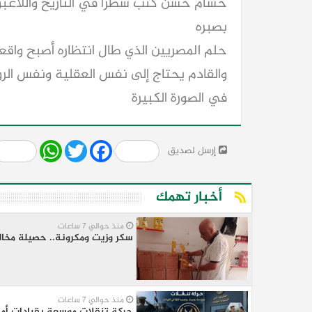
حسام حسن كتب سطرا في التاريخ واللاعبو
بصبره
حلم المصريين الذي طال انتظاره أصبح واق
والقادم يحتاج إلى نفس العقلية ونفس الر
في الصورة الكبيرة
Share
WhatsApp
Twitter
Facebook
إرسل لصديق
أخبار تهمك
منذ حوالي 7 ساعات
سكر وزيت ومكرونة.. حصيلة مخال
منذ حوالي 7 ساعات
حركة تنقلات موسعة بقيادات أمن