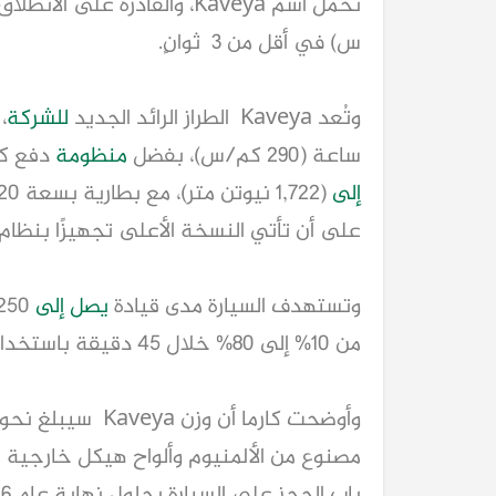
س) في أقل من 3 ثوانٍ.
وتُعد Kaveya الطراز الرائد الجديد
للشركة
ساعة (290 كم/س)، بفضل
منظومة
دفع كهربائية 
إلى
(1,722 نيوتن متر)، مع بطارية بسعة 120 كيلوواط/ساعة. كما ستتوفر
على أن تأتي النسخة الأعلى تجهيزًا بنظام
وتستهدف السيارة مدى قيادة
يصل إلى
من 10% إلى 80% خلال 45 دقيقة باستخدام الشحن السريع.
مصنوع من الألمنيوم وألواح هيكل خارجية من
باب الحجز على السيارة بحلول نهاية عام 2026.