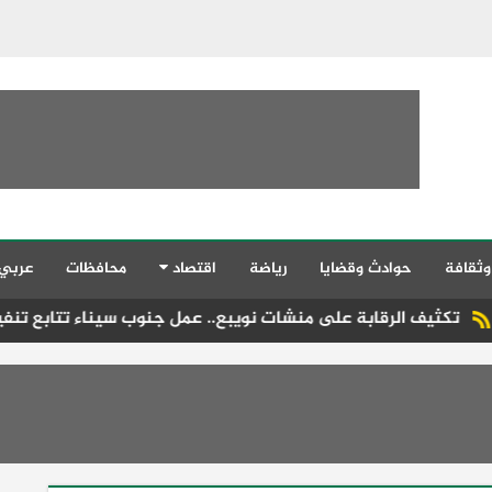
وثقافة
حوادث وقضايا
رياضة
اقتصاد
محافظات
عربي
قابة على منشات نويبع.. عمل جنوب سيناء تتابع تنفيذ قانون العمل