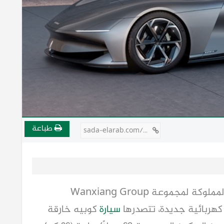
طباعة
sada-elarab.com/811882
كشفت Karma Automotive الأمريكية والمملوكة لمجموعة Wanxiang Group
هربائية جديدة، تتصدرها
سيارة
كوبيه خارقة