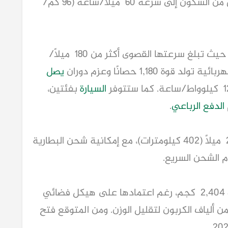
تحمل اسم Kaveya، والقادرة على الانطلاق من السكون إلى سرعة 60 ميلاً/ساعة (96 كم/
، حيث تبلغ سرعتها القصوى أكثر من 180 ميلاً/
تولد قوة 1,180 حصانًا وعزم دوران
يصل
السيارة
بفئتين،
الدفع الرباعي
.
250 ميلاً (402 كيلومترات)، مع إمكانية شحن البطارية
وأوضحت كارما أن وزن Kaveya سيبلغ نحو 2,404 كجم، رغم اعتمادها على هيكل فضائي
 ألياف الكربون لتقليل الوزن. ومن المتوقع فتح