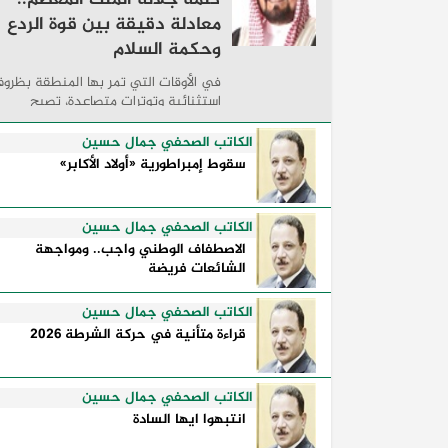
معادلة دقيقة بين قوة الردع
وحكمة السلام
في الأوقات التي تمر بها المنطقة بظرو
استثنائية وتوترات متصاعدة، تصبح
الكلمات السياسية أكثر من مجرد مواقف
معلنة؛ فهي تكشف طريقة تفكير الدول،
الكاتب الصحفي جمال حسين
وكيفية إدارتها للأزمات، والحدود التي
سقوط إمبراطورية «أولاد الأكابر»
تفصل بين القوة ...
الكاتب الصحفي جمال حسين
الاصطفاف الوطني واجب.. ومواجهة
الشائعات فريضة
الكاتب الصحفي جمال حسين
قراءة متأنية في حركة الشرطة 2026
الكاتب الصحفي جمال حسين
انتبهوا ايها السادة