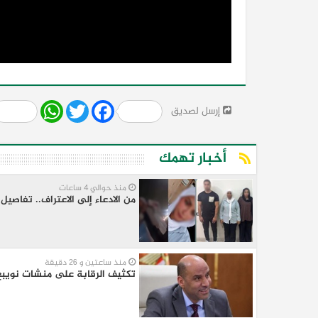
Share
WhatsApp
Twitter
Facebook
إرسل لصديق
أخبار تهمك
منذ حوالي 4 ساعات
من الادعاء إلى الاعتراف.. تفاص
منذ ساعتين و 26 دقيقة
تكثيف الرقابة على منشات نويبع.