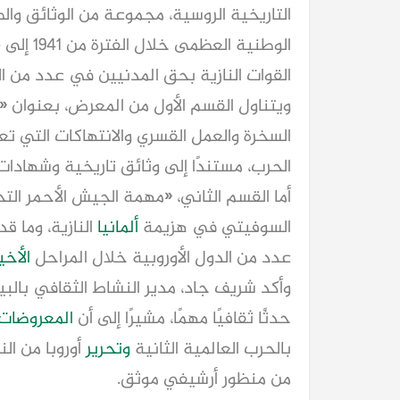
التاريخية الروسية، مجموعة من الوثائق وال
القوات النازية بحق المدنيين في عدد من الد
ويتناول القسم الأول من المعرض، بعنوان «جر
السخرة والعمل القسري والانتهاكات التي تع
الحرب، مستندًا إلى وثائق تاريخية وشهادات
أما القسم الثاني، «مهمة الجيش الأحمر ال
السوفيتي في هزيمة
ألمانيا
النازية، وما 
عدد من الدول الأوروبية خلال المراحل
الأخي
وأكد شريف جاد، مدير النشاط الثقافي بالب
حدثًا ثقافيًا مهمًا، مشيرًا إلى أن
المعروضات
بالحرب العالمية الثانية
وتحرير
أوروبا من ال
من منظور أرشيفي موثق.