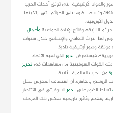
صور والمواد الأرشيفية التي توثق أحداث الحرب
الوطنية العظمى خلال الفترة من 1941 إلى 1945، وتسلط الضوء على الجرائم التي ارتكبتها
ول الأوروبية.
ائم النازية»، وقائع الإبادة الجماعية
وأعمال
رض لها التراث الثقافي والإنساني خلال سنوات
 موثقة وصور أرشيفية نادرة.
تحريرية»، فيستعرض
الدور
الذي لعبه الاتحاد
قدمته القوات السوفيتية من مساهمات في
تحرير
رة
من الحرب العالمية الثانية.
يت الروسي بالقاهرة، أن استضافة المعرض تمثل
تسلط الضوء على
الدور
السوفيتي في الانتصار
نازية، وتقدم وثائق تاريخية تعكس تلك المرحلة