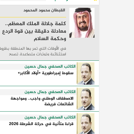
القبطان محمود المحمود
كلمة جلالة الملك المعظم..
معادلة دقيقة بين قوة الردع
وحكمة السلام
في الأوقات التي تمر بها المنطقة بظرو
استثنائية وتوترات متصاعدة، تصبح
الكلمات السياسية أكثر من مجرد مواقف
معلنة؛ فهي تكشف طريقة تفكير الدول،
الكاتب الصحفي جمال حسين
وكيفية إدارتها للأزمات، والحدود التي
سقوط إمبراطورية «أولاد الأكابر»
تفصل بين القوة ...
الكاتب الصحفي جمال حسين
الاصطفاف الوطني واجب.. ومواجهة
الشائعات فريضة
الكاتب الصحفي جمال حسين
قراءة متأنية في حركة الشرطة 2026