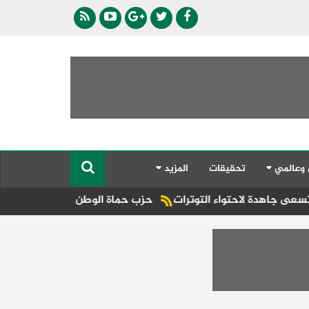
 وعالمي
تحقيقات
المزيد
احتواء التوترات
حزب حماة الوطن بكفر الشيخ يكرّم البطلة العا