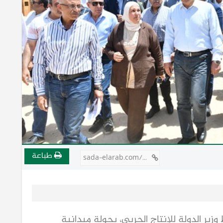
طباعة
sada-elarab.com/809369
ر الدولة للإنتاج الحربي، بجولة ميدانية