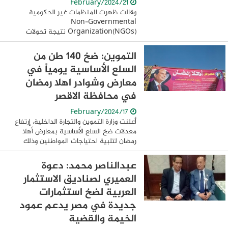
21/February/2024
وقالت ظهرت المنظمات غير الحكومية
Non-Governmental
Organization(NGOs) نتيجة تحولات
وتغييرات متعددة والتي فرضت بذلك واقعا
جديدا على العالم المعاصر على مختلف
التموين: ضخ 140 طن من
جوانب الحياة الاجتماعية و الثقافية ...
السلع الأساسية يومياً في
معارض وشوادر اهلا رمضان
في محافظة الاقصر
17/February/2024
أعلنت وزارة التموين والتجارة الداخلية، إرتفاع
معدلات ضخ السلع الأساسية بمعارض أهلا
رمضان لتلبية احتياجات المواطنين وذلك
بتخفيضات تتراوح من 25 الي 30٪ عن
مثيلاتها في الأسواق. وقال الدكتور علي ...
عبدالناصر محمد: دعوة
العميري لصناديق الاستثمار
العربية لضخ استثمارات
جديدة في مصر يدعم عمود
الخيمة والقضية