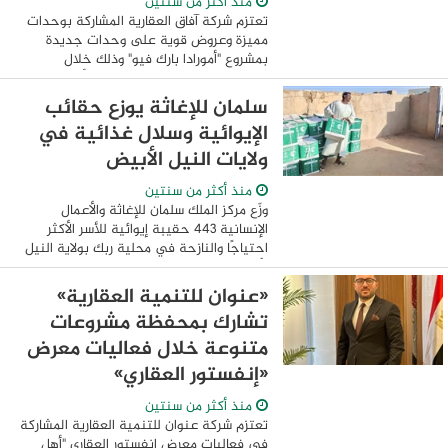
منذ أكثر من سنتين
تعتزم شركة آفاق العقارية المشاركة بوحدات
مميزة وعروض قوية على وحدات جديدة
بمشروع "أمورادا بارك فيو" وذلك خلال
فعاليات معرض انفستور العقاري "أهل اليمن-
أهل السودان"، والذي ينطلق يومي 24 و25
سلمان للإغاثة يوزع حقائب
مايو ...
الإيوائية وسلال غذائية في
ولايات النيل الأبيض
منذ أكثر من سنتين
وزّع مركز الملك سلمان للإغاثة والأعمال
الإنسانية 443 حقيبة إيوائية للأسر الأكثر
احتياجًا والنازحة في محلية ربك بولاية النيل
الأبيض في جمهورية السودان، استفاد منها
2.548 فردًا، ضمن مشروع تقديم ...
«عنوان للتنمية العقارية»
تشارك بمحفظة مشروعات
متنوعة خلال فعاليات معرض
«إنفستور العقاري»
منذ أكثر من سنتين
تعتزم شركة عنوان للتنمية العقارية المشاركة
في فعاليات معرض انفستور العقاري "أهل