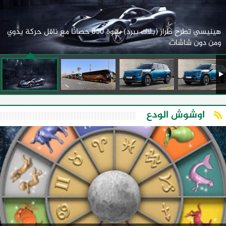
هينيسي تطرح طراز (بلاك بيرد) بقوة 850 حصانًا مع ناقل حركة يدوي
ومن دون شاشات
اوشوش الودع