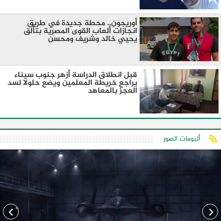
أوريجون.. محطة جديدة في طريق
انجازات ألعاب القوى المصرية بتألق
يحيي خالد وشريف ومحسن
قبل انطلاق الدراسة أزهر جنوب سيناء
يراجع خريطة المعلمين ويضع حلولا لسد
العجز بالمعاهد
ألبومات الصور