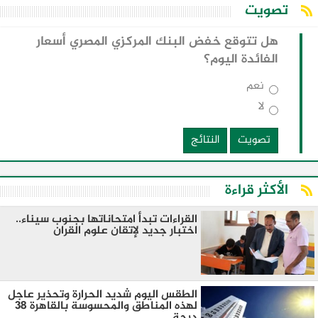
تصويت
هل تتوقع خفض البنك المركزي المصري أسعار
الفائدة اليوم؟
نعم
لا
تصويت
النتائج
الأكثر قراءة
القراءات تبدأ امتحاناتها بجنوب سيناء..
اختبار جديد لإتقان علوم القران
الطقس اليوم شديد الحرارة وتحذير عاجل
لهذه المناطق والمحسوسة بالقاهرة 38
درجة