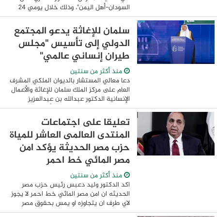
السودان-أهل اليمن"، وذلك خلال يومي 24
و25 مايو الجاري، حيث تشارك عنوان للتطوير
بمحفظة مشروعات متنوعة وعروض ...
سلمان للإغاثة يدعو المجتمع
الدولي إلى تأسيس "مجلس
طيران إنساني عالمي"
منذ أكثر من سنتين
دعا معالي المستشار بالديوان الملكي المشرف
العام على مركز الملك سلمان للإغاثة والأعمال
الإنسانية الدكتور عبدالله بن عبدالعزيز
الربيعة المجتمع الدولي إلى تأسيس "مجلس
طيران إنساني عالمي"، الذي ...
تعليقا على اجتماعات
المنتدى العالمى العاشر للمياة
حزب مصر الحديثة يؤكد امن
مصر المائي خط احمر
منذ أكثر من سنتين
اكد الدكتور وليد دعبس رئيس حزب مصر
الحديثه ان امن مصر المائي خط احمر لا يجوز
لاي طرف ان يتجاوزه او يمس بحقوق مصر
المكتسبه من مياه نهر النيل وقال الدكتور