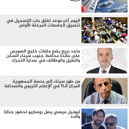
اليوم آخر موعد لغلق باب التسجيل في
تنسيق الجامعات المرحلة الأولى
ماجد ربيع يضع ملفات خليج السويس
على مائدة محافظ جنوب سيناء السكن
والطرق والوظائف في صدارة التحرك
من طور سيناء إلى منصة الجمهورية
المركز الـ11 في الإعلام التربوي والصحافة
ليونيل ميسي يصل روساريو لحضور جنازة
والده