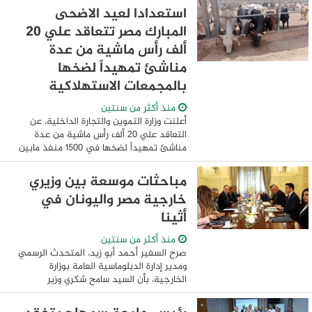
وليد دعبس في بيان للحزب تعليقا على ...
استعدادا لعيد الاضحى
المبارك مصر تتعاقد علي 20
ألف رأس ماشية من عدة
مناشئ تمهيداً لضخها
بالمجمعات الاستهلاكية
منذ أكثر من سنتين
أعلنت وزارة التموين والتجارة الداخلية، عن
التعاقد علي 20 ألف رأس ماشية من عدة
مناشئ تمهيداً لضخها في 1500 منفذ مابين
مجمعات استهلاكية وسيارات متنقلة و شوادر
علي مستوي الجمهورية، في إطار
مباحثات موسعة بين وزيري
استعداداتها ...
خارجية مصر واليونان في
أثينا
منذ أكثر من سنتين
صرح السفير أحمد أبو زيد، المتحدث الرسمي
ومدير إدارة الدبلوماسية العامة بوزارة
الخارجية، بأن السيد سامح شكري وزير
الخارجية التقى، صباح يوم الاثنين الموافق
٢٠ مايو ٢٠٢٤ خلال زيارته الحالية لأثينا، ...