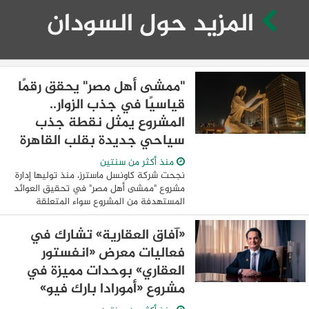
المزيد حول السودان
"ممشى أهل مصر" يحقق رقمًا
قياسيًا في جذب الزوار..
المشروع يمثل نقطة جذب
سياحي جديدة بقلب القاهرة
منذ أكثر من سنتين
نجحت شركة كاونسل ماسترز، منذ توليها إدارة
مشروع "ممشى أهل مصر" في تحقيق العوائد
المستهدفة من المشروع سواء المتعلقة
بجعله منصة لاستضافة الفعاليات الثقافية
والفنية أو وجهة سياحية لجذب السياح من ...
«آفاق العقارية» تشارك في
فعاليات معرض «انفستور
العقاري» بوحدات مميزة في
مشروع «أمورادا بارك فيو»