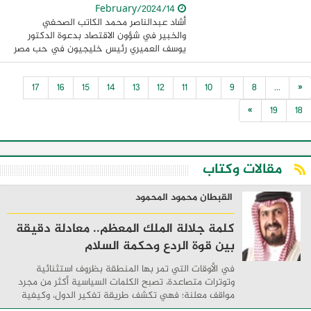
14/February/2024
أشاد عبدالناصر محمد الكاتب الصحفي
والخبير في شؤون الاقتصاد بدعوة الدكتور
يوسف العميري رئيس خليجيون في حب مصر
صناديق الاستثمار العربية لضخ استثمارات
جديدة في مصر خاصة وأن مصر كما وصفها
17
16
15
14
13
12
11
10
9
8
...
«
العميري بأنها ...
»
19
18
مقالات وكتاب
القبطان محمود المحمود
كلمة جلالة الملك المعظم.. معادلة دقيقة
بين قوة الردع وحكمة السلام
في الأوقات التي تمر بها المنطقة بظروف استثنائية
وتوترات متصاعدة، تصبح الكلمات السياسية أكثر من مجرد
مواقف معلنة؛ فهي تكشف طريقة تفكير الدول، وكيفية
إدارتها للأزمات، والحدود التي تفصل بين القوة ...