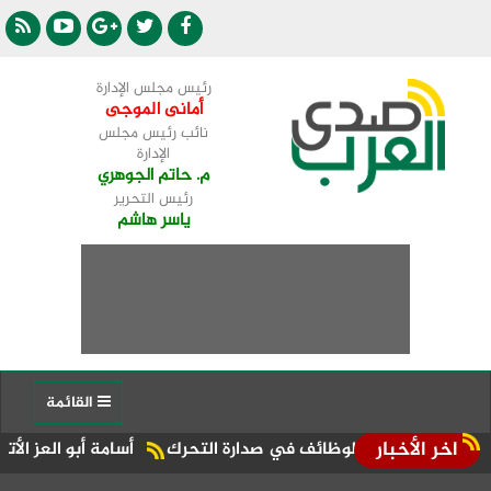
رئيس مجلس الإدارة
أمانى الموجى
نائب رئيس مجلس
الإدارة
م. حاتم الجوهري
رئيس التحرير
ياسر هاشم
القائمة
اخر الأخبار
رق والوظائف في صدارة التحرك
أسامة أبو العز الأتربي: 7 سنوات من النجاح لـ«أمورادا».. ونواصل تنفيذ رؤيتنا لتعزيز مكانة آفاق بالسوق العقارية