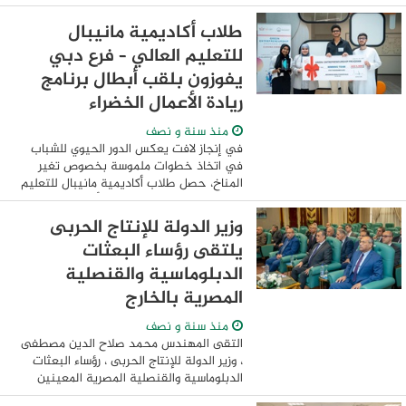
بالسعي الدائم نحو توطين تكنولوجيات
التصنيع الحديثة في مختلف القطاعات وزيادة
طلاب أكاديمية مانيبال
...
للتعليم العالي – فرع دبي
يفوزون بلقب أبطال برنامج
ريادة الأعمال الخضراء
منذ سنة و نصف
في إنجاز لافت يعكس الدور الحيوي للشباب
في اتخاذ خطوات ملموسة بخصوص تغير
المناخ، حصل طلاب أكاديمية مانيبال للتعليم
العالي – فرع دبي على لقب أبطال برنامج
ريادة الأعمال الخضراء الذي تستضيفه جامعة
وزير الدولة للإنتاج الحربى
عجمان ...
يلتقى رؤساء البعثات
الدبلوماسية والقنصلية
المصرية بالخارج
منذ سنة و نصف
التقى المهندس محمد صلاح الدين مصطفى
، وزير الدولة للإنتاج الحربى ، رؤساء البعثات
الدبلوماسية والقنصلية المصرية المعينين
بالخارج لعام 2025 ، وذلك بمقر ديوان عام