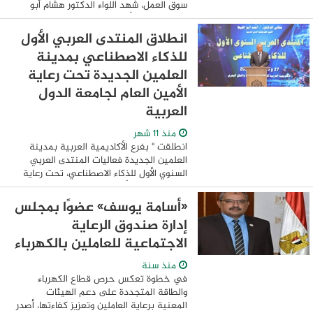
سوق العمل، شهد اللواء الدكتور هشام أبو
النصر، محافظ أسيوط، والدكتور حازم علي،
وكيل وزارة العمل بأسيوط، اليوم، فعاليات ...
انطلاق المنتدى العربي الأول
للذكاء الاصطناعي بمدينة
العلمين الجديدة تحت رعاية
الأمين العام لجامعة الدول
العربية
منذ 11 شهر
انطلقت " بفرع الأكاديمية العربية بمدينة
العلمين الجديدة فعاليات المنتدى العربي
السنوي الأول للذكاء الاصطناعي، تحت رعاية
وحضور معالي الأمين العام لجامعة الدول
العربية أحمد أبو الغيط. شارك في ...
«أسامة يوسف» عضوًا بمجلس
إدارة صندوق الرعاية
الاجتماعية للعاملين بالكهرباء
منذ سنة
في خطوة تعكس حرص قطاع الكهرباء
والطاقة المتجددة على دعم الهيئات
المعنية برعاية العاملين وتعزيز كفاءتها، أصدر