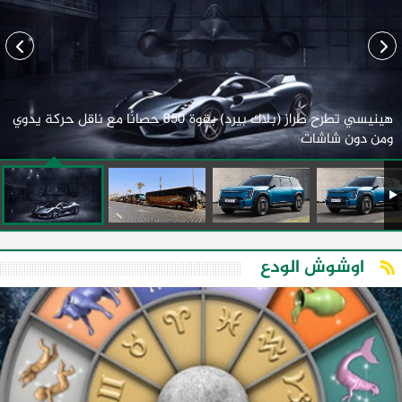
هينيسي تطرح طراز (بلاك بيرد) بقوة 850 حصانًا مع ناقل حركة يدوي
ومن دون شاشات
اوشوش الودع