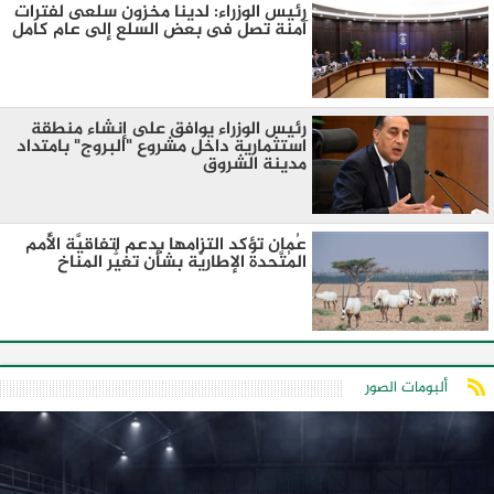
رئيس الوزراء: لدينا مخزون سلعى لفترات
آمنة تصل فى بعض السلع إلى عام كامل
رئيس الوزراء يوافق على إنشاء منطقة
استثمارية داخل مشروع "البروج" بامتداد
مدينة الشروق
عُمان تؤكد التزامها بدعم اتفاقيَّة الأُمم
المُتَّحدة الإطاريَّة بشأن تغيُّر المناخ
ألبومات الصور