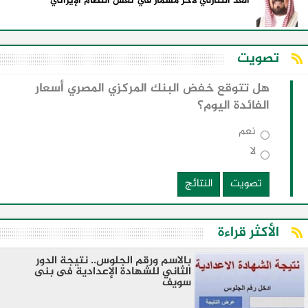
العد التنازلي لآخر مسمار في نعش النظام الإيراني
تصويت
هل تتوقع خفض البنك المركزي المصري أسعار
الفائدة اليوم؟
نعم
لا
تصويت
النتائج
الأكثر قراءة
بالاسم ورقم الجلوس.. نتيجة الدور
الثاني للشهادة الإعدادية فى بنى
سويف