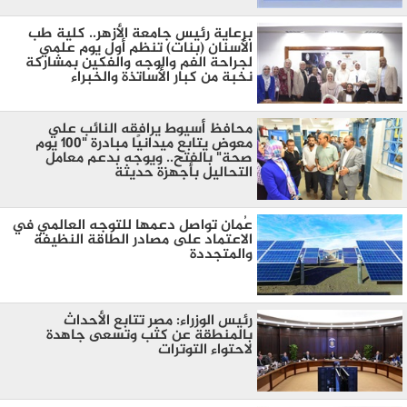
برعاية رئيس جامعة الأزهر.. كلية طب
الأسنان (بنات) تنظم أول يوم علمي
لجراحة الفم والوجه والفكين بمشاركة
نخبة من كبار الأساتذة والخبراء
محافظ أسيوط يرافقه النائب علي
معوض يتابع ميدانيًا مبادرة "100 يوم
صحة" بالفتح.. ويوجه بدعم معامل
التحاليل بأجهزة حديثة
عُمان تواصل دعمها للتوجه العالمي في
الاعتماد على مصادر الطاقة النظيفة
والمتجددة
رئيس الوزراء: مصر تتابع الأحداث
بالمنطقة عن كثب وتسعى جاهدة
لاحتواء التوترات