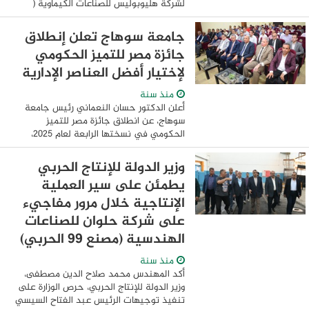
لشركة هليوبوليس للصناعات الكيماوية (
مصنع 81 الحربى ) ، والتي تقوم بتلبية
مطالب و احتياجات القوات المسلحة من
جامعة سوهاج تعلن إنطلاق
الذخائر ...
جائزة مصر للتميز الحكومي
لإختيار أفضل العناصر الإدارية
منذ سنة
أعلن الدكتور حسان النعماني رئيس جامعة
سوهاج، عن انطلاق جائزة مصر للتميز
الحكومي في نسختها الرابعة لعام 2025،
والتى تنظمها وزارة التخطيط والتنمية
الإقتصادية بالتعاون مع وزارة التعليم العالي
وزير الدولة للإنتاج الحربي
والبحث ...
يطمئن على سير العملية
الإنتاجية خلال مرور مفاجيء
على شركة حلوان للصناعات
الهندسية (مصنع 99 الحربي)
منذ سنة
أكد المهندس محمد صلاح الدين مصطفى،
وزير الدولة للإنتاج الحربي، حرص الوزارة على
تنفيذ توجيهات الرئيس عبد الفتاح السيسي