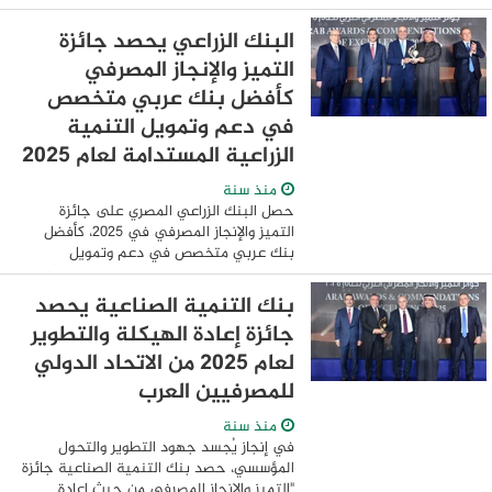
المهندس جابر دسوقي رئيس الشركة
القابضة لكهرباء مصر قرارًا بتعيين المستشار
البنك الزراعي يحصد جائزة
أسامة يوسف، ...
التميز والإنجاز المصرفي
كأفضل بنك عربي متخصص
في دعم وتمويل التنمية
الزراعية المستدامة لعام 2025
منذ سنة
حصل البنك الزراعي المصري على جائزة
التميز والإنجاز المصرفي في 2025، كأفضل
بنك عربي متخصص في دعم وتمويل
التنمية الزراعية المستدامة، وذلك تتويجاً
لجهود البنك في دعم وتمويل القطاع
بنك التنمية الصناعية يحصد
الزراعي والقطاعات ...
جائزة إعادة الهيكلة والتطوير
لعام 2025 من الاتحاد الدولي
للمصرفيين العرب
منذ سنة
في إنجاز يُجسد جهود التطوير والتحول
المؤسسي، حصد بنك التنمية الصناعية جائزة
"التميز والإنجاز المصرفي من حيث إعادة