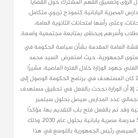
ل الرؤى وتعميق الفهم المشترك حول القضايا
رس المصرية اليابانية كنموذج تربوي متكامل،
نات، وعلى رأسها امتحانات الثانوية العامة،
 الطلاب وأسرهم ويحظى بمتابعة مجتمعية واسعة.
قشة العامة المقدمة بشأن سياسة الحكومة في
 مستوى الجمهورية، حيث استعرض السيد محمد
الفني جهود الوزارة خلال الفترة الماضية، مشيرًا
إلى أنه عند تولي المسؤولية في عام 2024 كان المستهدف في برنامج الحكومة الوصول إلى
١٠٠ مدرسة مصرية يابانية بحلول عام ٢٠٣٠، إلا أن الوزارة نجحت بالفعل في تحقيق مستهدف
ن اجمالي عدد المدارس سيصل بحلول سبتمبر
رسة مصرية يابانية وقد تم بالفعل فتح باب التقديم بها، مؤكدًا
على مواصلة خطة الوزارة بالوصول إلى 500 مدرسة مصرية يابانية بحلول عام 2030، وذلك
ح السيسي رئيس الجمهورية بالتوسع في هذا