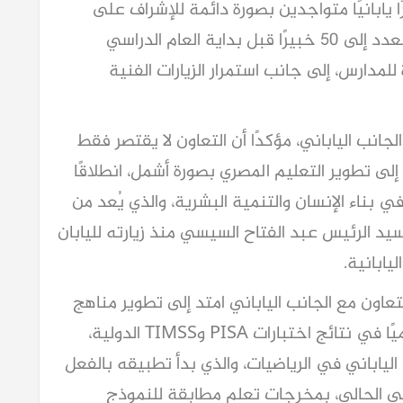
زير أن هناك حاليًا أكثر من 17 خبيرًا يابانيًا متواجدين بصورة دائمة للإشراف على
المدارس المصرية اليابانية، على أن يرتفع العدد إلى 50 خبيرًا قبل بداية العام الدراسي
للمدارس، إلى جانب استمرار الزيارات الفنية
جانب الياباني، مؤكدًا أن التعاون لا يقتصر فقط
 إلى تطوير التعليم المصري بصورة أشمل، انطلاقًا
ي بناء الإنسان والتنمية البشرية، والذي يُعد من
 السيد الرئيس عبد الفتاح السيسي منذ زيارته لليابان
تعاون مع الجانب الياباني امتد إلى تطوير مناهج
الرياضيات، خاصة في ظل تفوق اليابان عالميًا في نتائج اختبارات PISA وTIMSS الدولية،
لياباني في الرياضيات، والذي بدأ تطبيقه بالفعل
اسي الحالي، بمخرجات تعلم مطابقة للنموذج