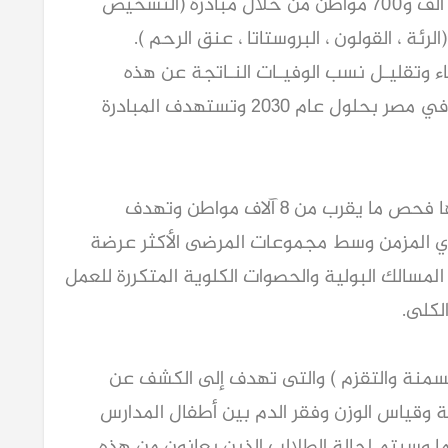
كما أضاف سيادته أنه تم فحص أكثر من 22 ألف و700 مواطن من خلال مبادرة (التشخيص
رئة ، القولون ، البروستاتا ، عنق الرحم ).
ء وتقليـل نسب الوفيـات النـاتجة عن هذه
الأمـراض. والقضاء على سرطان عنق الرحم في مصر بحلول عام ٢٠٣٠ وتستهدف المبادرة
و عن مبادرة (الاعتلال الكلوى ) تم من خلالها فحص ما يقرب من 8 آلاف مواطن وتهدف
كلوي المزمن وسط مجموعات المرضى الأكثر عرضة
سالك البولية والحصوات الكلوية المتكررة للعمل
لكلى.
السمنة والتقزم ) والتى تهدف إلى الكشف عن
 وقياس الوزن وفقر الدم بين أطفال المدارس
تتراوح أعمارهم بين 6 سنوات و 12 عاما وسيتم احالة الطلالب الذين يعانون من هذه