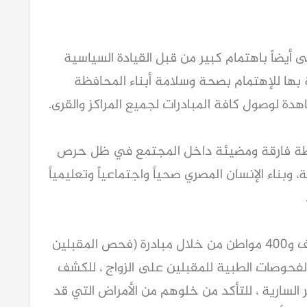
يضاً باهتمام كبير من قبل القيادة السياسية
ة بها للإهتمام بصحة وسلامة أبناء المحافظة
ة لوصول كافة المبادرات لجميع المراكز والقرى.
 نقطة فارقة ومضيئة داخل المجتمع في ظل حرص
وبناء الإنسان المصري صحياً واجتماعياً وتعليمياً
وأوضح " دويدار " أنه تم فحص أكثر من 7 آلاف و400 مواطن من خلال مبادرة (فحص المقبلين
الفحوصات الطبية للمقبلين على الزواج ، للكشف
 السارية ، للتأكد من خلوهم من الأمراض التي قد