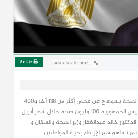
طباعة
sada-elarab.com/806439
أعلن السيد الدكتور عمرو دويدار وكيل وزارة الصحة بسوهاج عن فحص أكثر من 138 ألف و400
مواطن ضمن "11 " مبادرة من مبادرة السيد رئيس الجمهورية 100 مليون صحة خلال شهر أبريل
لدكتور خالد عبدالغفار وزير الصحة والسكان و
تى تساهم في الإرتقاء بحياة المواطنين