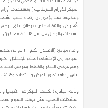
المبكر للأورام السرطانية ) وتستهدف أورام (ال
وعلاجها ممـا يؤدى إلى ارتفاع نسب الشـفـا
السيدات والرجال من سن 18سنة فما فوق.
المبادرة إلى الإكتشاف المبكر للإعتلال ال
وهم مرضى السكر والضغط ومرضي انسداد الم
على إيقاف تطور المرض واستعادة وظائف ا
وتأتى مبادرة (الكشف المبكر عن الأنيميا و
المشكلات الصحية مثل توقف النمو والسمنة
الذين 