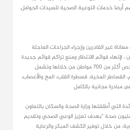
معاناة غير القادرين وإجراء الجراحات العاجلة
لإنهاء قوائم الانتظار ومنع تراكم قوائم جديدة
فى التدخلات الجراحية الحرجة حيث تم فحص أكثر من 700 مواطن من خلالها وتشمل
رام، القساطر المخية، قسطرة القلب، المخ والأعصاب،
هى مبادرة مجانية بالكامل
ائدة التي أطلقتها وزارة الصحة والسكان بالتعاون
شركة "باير " العالمية تحت مظلة "100 مليون صحة "بهدف تعزيز الوعي الصحي وتقديم
وية، من خلال توفير الكشف المبكر والرعاية