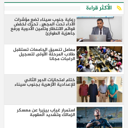
الأكثر قراءة
رعاية جنوب سيناء تضع مؤشرات
الأداء تحت المجهر.. تحرك لخفض
قوائم الانتظار وتأمين الأدوية ورفع
جاهزية الطوارئ
معامل تنسيق الجامعات تستقبل
طلاب المرحلة الأولى لتسجيل
الرغبات مجانا
ختام امتحانات الدور الثاني
للإعدادية الأزهرية بجنوب سيناء
استمرار غياب بيزيرا عن معسكر
الزمالك وتشديد العقوبة