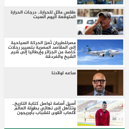
طقس مائل للحرارة.. درجات الحرارة
المتوقعة اليوم السبت
مصرللطيران تُعزز الحركة السياحية
إلى المقاصد المصرية بتسيير رحلات
خاصة من الجزائر وإيطاليا إلى شرم
الشيخ والغردقة
ساعه لولادنا
أسيل أسامة تواصل كتابة التاريخ..
وتتأهل إلى نهائي بطولة العالم
لألعاب القوى للشباب بأوريجون