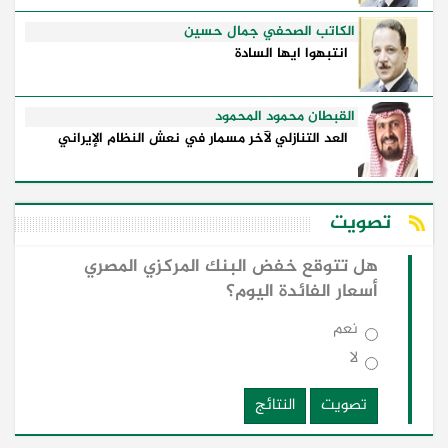
الكاتب الصحفي جمال حسين
انتبهوا ايها السادة
القبطان محمود المحمود
العد التنازلي لآخر مسمار في نعش النظام الإيراني
تصويت
هل تتوقع خفض البنك المركزي المصري
أسعار الفائدة اليوم؟
نعم
لا
تصويت
النتائج