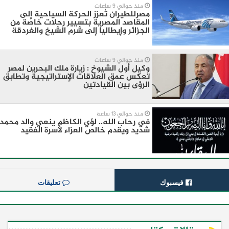
منذ حوالي 9 ساعات
مصرللطيران تُعزز الحركة السياحية إلى
المقاصد المصرية بتسيير رحلات خاصة من
الجزائر وإيطاليا إلى شرم الشيخ والغردقة
منذ حوالي 9 ساعات
وكيل أول الشيوخ : زيارة ملك البحرين لمصر
تعكس عمق العلاقات الإستراتيجية وتطابق
الرؤى بين القيادتين
منذ حوالي 13 ساعة
في رحاب الله.. لؤي الكاظم ينعي والد محمد
شديد ويقدم خالص العزاء لأسرة الفقيد
فيسبوك
تعليقات