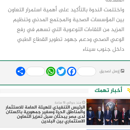
المقدمة
واختتمت الندوة بالتأكيد على أهمية استمرار التعاون
بين المؤسسات الصحية والمجتمع المدني وتنظيم
المزيد من اللقاءات التوعوية التي تسهم في رفع
الوعي الصحي ودعم جهود تطوير القطاع الطبي
داخل جنوب سيناء
Share
WhatsApp
Twitter
Facebook
إرسل لصديق
أخبار تهمك
منذ حوالي 16 ساعة
الرئيس التنفيذي للهيئة العامة للاستثمار
والمناطق الحرة وسفير جمهورية باكستان
لدى مصر يبحثان سبل تعزيز التعاون
الاستثماري بين البلدين