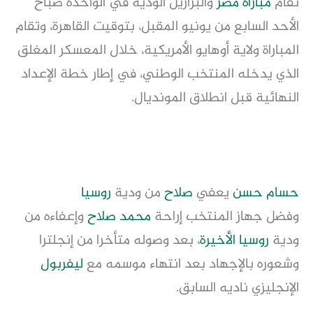
تقام
مباراة مصر
والبرازيل الودية في الواحدة صباح
الأحد السابع من يونيو المقبل، بتوقيت القاهرة، وتقام
المباراة ولاية أوهايو الأمريكية، خلال المعسكر المغلق
الذي يدخله المنتخب الوطني، في إطار خطة الإعداد
النهائية قبل انطلاق المونديال.
حسام حسن
يعفي
صلاح
من ودية
روسيا
وفضل جهاز المنتخب إراحة
محمد صلاح
وإعفاءه من
ودية
روسيا
الأخيرة
، بعد وصوله متأخرا من إنجلترا
وشعوره بالإجهاد بعد انتهاء موسمه مع
ليفربول
الإنجليزي ناديه السابق.