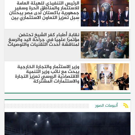
الرئيس التنفيذي للهيئة العامة
للاستثمار والمناطق الحرة وسفير
جمهورية باكستان لدى مصر يبحثان
سبل تعزيز التعاون الاستثماري بين
البلدين
نقابة أطباء كفر الشيخ تحتضن
مؤتمرًا علميًا في جراحة اليد والرسغ
لمناقشة أحدث التقنيات والتوصيات
وزير الاستثمار والتجارة الخارجية
يبحث مع نائب وزير التنمية
الاقتصادية الروسي تعزيز التجارة
والاستثمارات المشتركة
ألبومات الصور