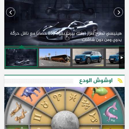
هينيسي تطرح طراز (بلاك بيرد) بقوة 850 حصانًا مع ناقل حركة
ل
يدوي ومن دون شاشات
أف
اوشوش الودع