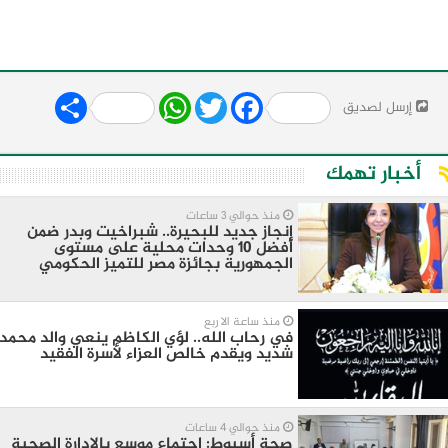
Share
WhatsApp
Twitter
Facebook
إرسل لصديق
أخبار تهمك
منذ حوالي 3 ساعات
إنجاز جديد للبحيرة.. شبراخيت وبدر ضمن
أفضل 10 وحدات محلية على مستوى
الجمهورية بجائزة مصر للتميز الحكومي
منذ ساعة الا ربع
في رحاب الله.. لؤي الكاظم ينعي والد محمد
شديد ويقدم خالص العزاء لأسرة الفقيد
منذ حوالي 4 ساعات
صحة أسيوط: اجتماع موسع بالإدارة الصحية