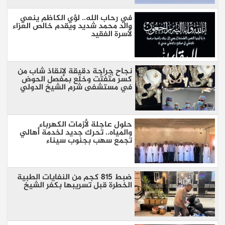
في رحاب الله.. لؤي الكاظم ينعي
والد محمد شديد ويقدم خالص العزاء
لأسرة الفقيد
نجاح جراحة دقيقة لإنقاذ شاب من
كسر مُتَفَتِّت وخلع بمفصل الحوض
في مستشفى شرم الشيخ الدولي
حلول عاجلة لأزمات الكهرباء
والمياه.. تحرك جديد لخدمة أهالي
تجمع سهب بجنوب سيناء
ضبط 815 كجم من النفايات الطبية
الخطرة قبل تسريبها بكفر الشيخ