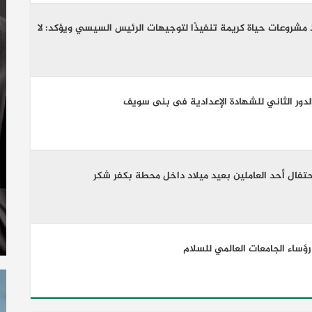
يذ مشروعات حياة كريمة تنفيذًا لتوجيهات الرئيس السيسي ويؤكد: لا
لدور الثاني للشهادة الإعدادية فى بنى سويف
حتفال أحد العاملين بعيد ميلاد داخل محطة بكفر شكر
رؤساء الجامعات العالمي للسلام