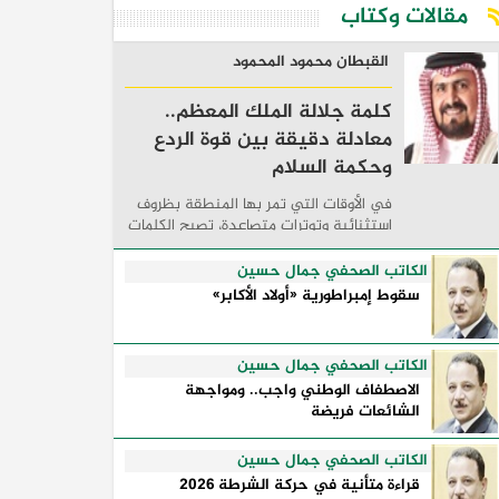
مقالات وكتاب
القبطان محمود المحمود
كلمة جلالة الملك المعظم..
معادلة دقيقة بين قوة الردع
وحكمة السلام
في الأوقات التي تمر بها المنطقة بظروف
استثنائية وتوترات متصاعدة، تصبح الكلمات
السياسية أكثر من مجرد مواقف معلنة؛ فهي
تكشف طريقة تفكير الدول، وكيفية إدارتها
الكاتب الصحفي جمال حسين
للأزمات، والحدود التي تفصل بين القوة ...
سقوط إمبراطورية «أولاد الأكابر»
الكاتب الصحفي جمال حسين
الاصطفاف الوطني واجب.. ومواجهة
الشائعات فريضة
الكاتب الصحفي جمال حسين
قراءة متأنية في حركة الشرطة 2026