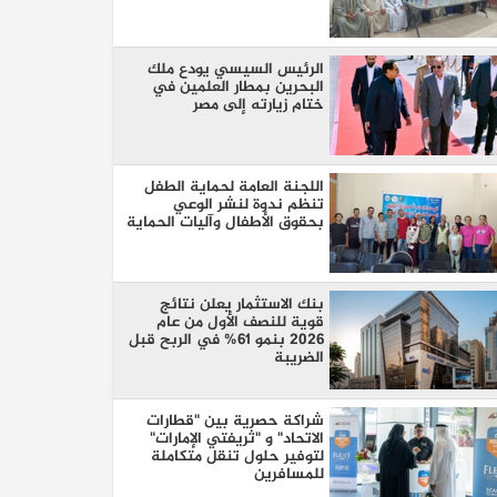
الرئيس السيسي يودع ملك
البحرين بمطار العلمين في
ختام زيارته إلى مصر
اللجنة العامة لحماية الطفل
تنظم ندوة لنشر الوعي
بحقوق الأطفال وآليات الحماية
بنك الاستثمار يعلن نتائج
قوية للنصف الأول من عام
2026 بنمو 61% في الربح قبل
الضريبة
شراكة حصرية بين "قطارات
الاتحاد" و "ثريفتي الإمارات"
لتوفير حلول تنقل متكاملة
للمسافرين