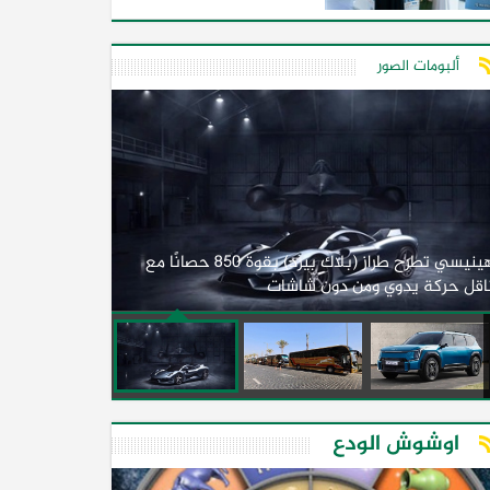
ألبومات الصور
لأول مرة.. مصر
هينيسي تطرح طراز (بلاك بيرد) بقوة 850 حصانًا مع
اقل حركة يدوي ومن دون شاشات
2026)
اوشوش الودع