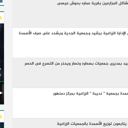
 مشاكل المزارعين بقرية عماره بحوش عيسى
ل الإدارة الزراعية برشيد وجمعية الجدية ويشدد على صرف الأسمدة
وزير النقل يدشن 20 أتوبيسًا جديدًا مكيفًا من إنتاج شركة
ة يشيد بمديرى جمعيات بسطره ونصار ويحذر من التسرع فى الحصر
ات الكهربائية
النصر للسيارات إلى شركة الاتحاد العربي للنقل البري
(السوبرجيت)
ن
سمدة بجمعية " نديبة " الزراعية بمركز دمنهور
ى يتابعون توزيع الأسمدة بالجمعيات الزراعية