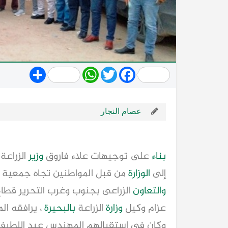
Share
WhatsApp
Twitter
Facebook
عصام النجار
بناء
على توجيهات علاء فاروق
وزير
الزراعة
إلى
الوزارة
من قبل المواطنين تجاه جمعية
والتعاون
الزراعى بجنوب وغرب التحرير قطاع
عزام وكيل
وزارة
الزراعة
بالبحيرة
، يرافقه 
وكان فى استقبالهم المهندس عبد اللطي