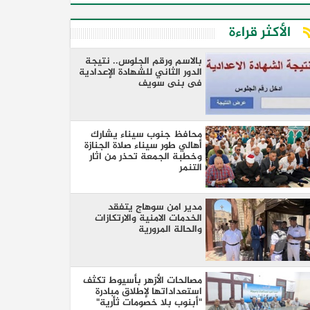
الأكثر قراءة
بالاسم ورقم الجلوس.. نتيجة
الدور الثاني للشهادة الإعدادية
فى بنى سويف
محافظ جنوب سيناء يشارك
أهالي طور سيناء صلاة الجنازة
وخطبة الجمعة تحذر من اثار
التنمر
مدير امن سوهاج يتفقد
الخدمات الامنية والارتكازات
والحالة المرورية
مصالحات الأزهر بأسيوط تكثف
استعداداتها لإطلاق مبادرة
"أبنوب بلا خصومات ثأرية"