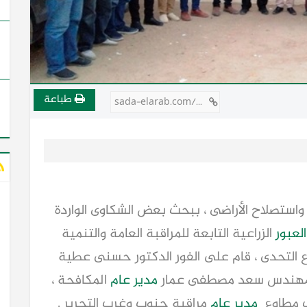
طباعة
sada-elarab.com/748532
 واستصلاح الأراضى ، ببحث بعض الشكاوى الواردة
العبور
الزراعية التابعة للمراقبة العامة والتنمية
 التحدى ، قام على الفور الدكتور حسنى عطية
المهندس سعد مصطفى عمار
مدير عام
المكافحة ،
ف مطاوع
مدير عام
مراقبة جنوب وغرب التحرير .