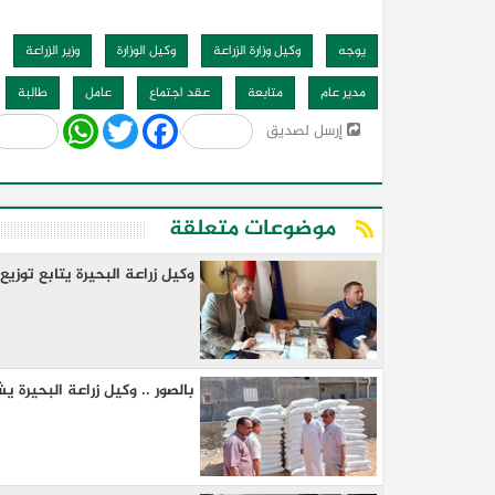
يوجه
وكيل وزارة الزراعة
وكيل الوزارة
وزير الزراعة
مدير عام
متابعة
عقد اجتماع
عامل
طالبة
Share
WhatsApp
Twitter
Facebook
إرسل لصديق
موضوعات متعلقة
وكيل زراعة البحيرة يتابع توزيع 
بالصور .. وكيل زراعة البحيرة ي