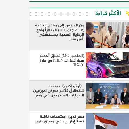
الأكثر قراءة
من المريض إلى مقدم الخدمة
رعاية جنوب سيناء تقرأ واقع
الرعاية الصحية بمستشفى
رأس سدر
(المنصور MG) تطلق أحدث
سياراتها الـ PHEV مع طراز
"RX 9"
《أوتو إكس》يستعد
للإنطلاق كأكبر معرض لموزعين
السيارات المعتمدين في مصر
مصر تدين استهداف ناقلة
نفط إماراتية في مضيق هرمز