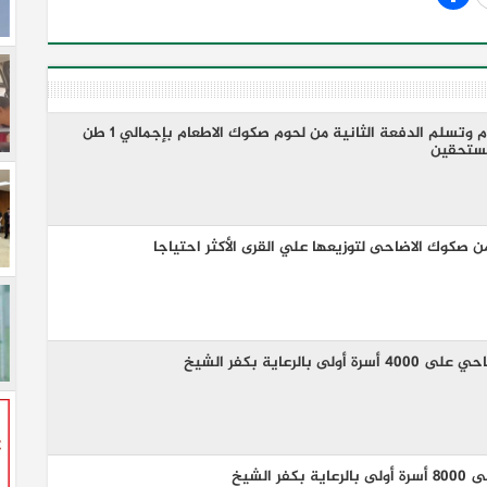
محافظ الدقهلية يشهد استلام وتسلم الدفعة الثانية من لحوم صكوك الاطعام بإجمالي 1 طن
مستحقين