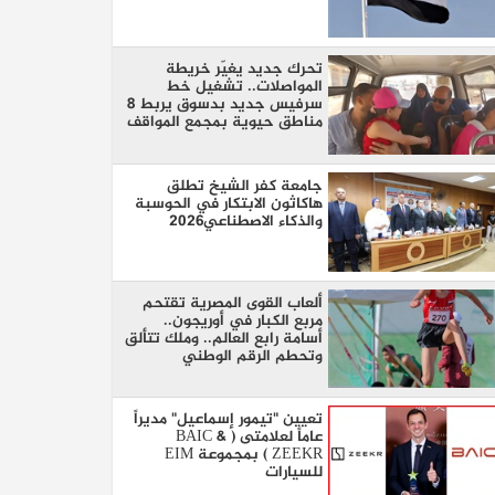
تحرك جديد يغيّر خريطة
المواصلات.. تشغيل خط
سرفيس جديد بدسوق يربط 8
مناطق حيوية بمجمع المواقف
جامعة كفر الشيخ تطلق
هاكاثون الابتكار في الحوسبة
والذكاء الاصطناعي2026
ألعاب القوى المصرية تقتحم
مربع الكبار في أوريجون..
أسامة رابع العالم.. وملك تتألق
وتحطم الرقم الوطني
تعيين "تيمور إسماعيل" مديراً
عاماً لعلامتى ( BAIC &
ZEEKR ) بمجموعة EIM
للسيارات