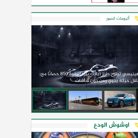
ألبومات الصور
لأول مرة.. مصر
هينيسي تطرح طراز (بلاك بيرد) بقوة 850 حصانًا مع
اقل حركة يدوي ومن دون شاشات
2026)
اوشوش الودع