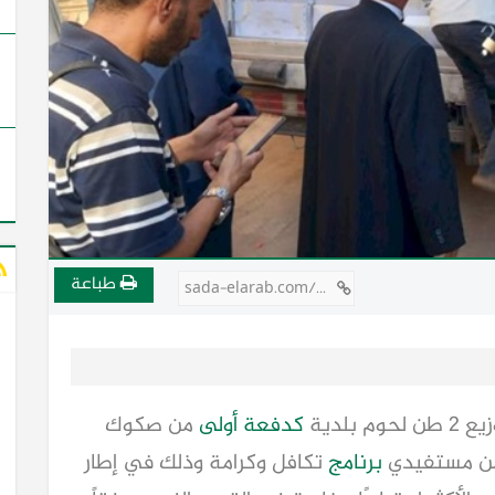
طباعة
sada-elarab.com/729265
طن لحوم بلدية
كدفعة أولى
من صكوك
 من مستفيدي
برنامج
تكافل وكرامة وذلك في إطار