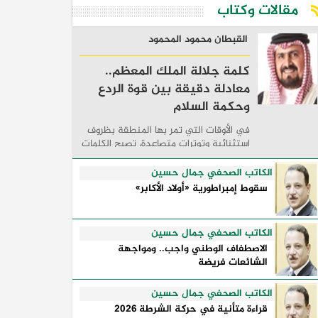
مقالات وكتاب
القبطان محمود المحمود
كلمة جلالة الملك المعظم..
معادلة دقيقة بين قوة الردع
وحكمة السلام
في الأوقات التي تمر بها المنطقة بظروف
استثنائية وتوترات متصاعدة، تصبح الكلمات
السياسية أكثر من مجرد مواقف معلنة؛ فهي
تكشف طريقة تفكير الدول، وكيفية إدارتها
الكاتب الصحفي جمال حسين
للأزمات، والحدود التي تفصل بين القوة ...
سقوط إمبراطورية «أولاد الأكابر»
الكاتب الصحفي جمال حسين
الاصطفاف الوطني واجب.. ومواجهة
الشائعات فريضة
الكاتب الصحفي جمال حسين
قراءة متأنية في حركة الشرطة 2026