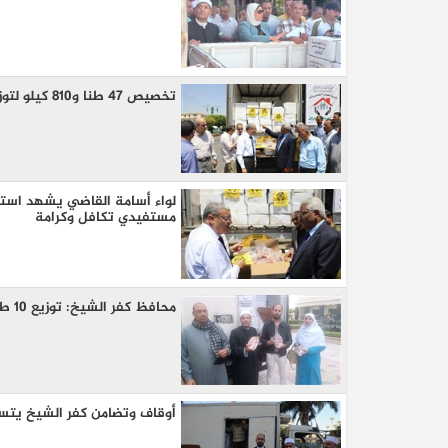
تخصيص 47 طنا و810 كيلو لتوزيعها على الأسر المستحقة من مستفيدي تكافل وكرامة بالمنيا
لواء أسامة القاضي يشهد استلا
مستفيدي تكافل وكرامة
كيا EV9 GT للباحثين عن متعة قيادة السيار
العائلية
محافظ كفر الشيخ: توزيع 10 طن لحوم علي 10 آلاف أسرة أولى بالرعاية
أوقاف وتضامن كفر الشيخ يتس