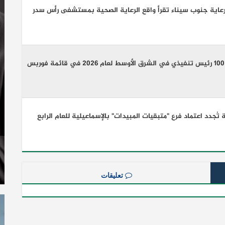
عاية جنوب سيناء تقرأ واقع الرعاية الصحية بمستشفى رأس سدر
أنكوش أرورا ضمن قائمة أقوى 100 رئيس تنفيذي في الشرق الأوسط لعام 2026 في قائمة فوربس
هيئة A2LA الأمريكية تُجدد اعتماد فرع "متبقيات المبيدات" بالإسماعيلية للعام الرابع
تعليقات