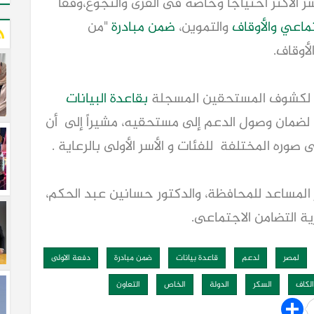
 الأكثر احتياجًا وخاصة فى القرى والنجوع،وفقاً
تماعي
والأوقاف
والتموين،
ضمن مبادرة
"من
لأوقاف.
ً لكشوف المستحقين المسجلة
بقاعدة البيانات
لضمان وصول الدعم إلى مستحقيه، مشيراً إلى أن
وره المختلفة للفئات و الأسر الأولى بالرعاية .
 المساعد للمحافظة، والدكتور حسانين عبد الحكم،
ية التضامن الاجتماعى.
لمصر
لدعم
قاعدة بيانات
ضمن مبادرة
دفعة الاولى
الكاف
السكر
الدولة
الخاص
التعاون