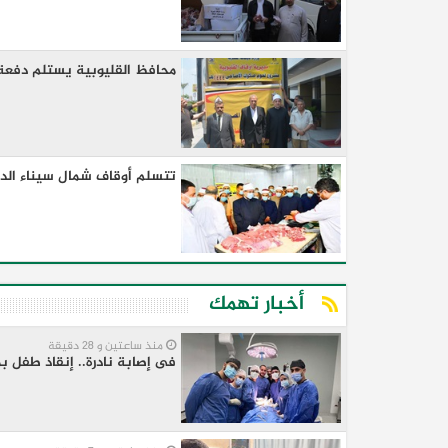
محافظ القليوبية يستلم دفعة ل
تتسلم أوقاف شمال سيناء الد
أخبار تهمك
منذ ساعتين و 28 دقيقة
فى إصابة نادرة.. إنقاذ طفل ب