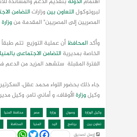
اهتمام
الدولة
بتقديم الدعم والمساندة للأسر
لبروتوكول
التعاون بين
وزارات
التضامن الاج
المصريين إلى المصريين" المقدمة من
وزارة
ا
وأكد
المحافظ
أن عملية التوزيع تتم طبقا
الخاصة بمديرية
التضامن الاجتماعى
بالمنيا
الفترة المقبلة ستشهد المزيد من الدعم فى ص
جاء ذلك بحضور اللواء محمد عقل، السكرتير
وكيل
وزارة
الأوقاف، و أماني تامر، وكيل مدير
وكيل الوزارة
وصول
وزارة
مصر
محافظ المنيا
تعاون بين
برنامج
اليد
المنيا
المحافظ
Share
WhatsApp
Twitter
Facebook
إرسل لصديق