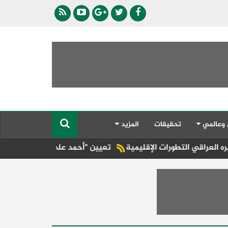
 وعالمي
تحقيقات
المزيد
ات الإقليمية
تعيين "أحمد على" مديراً عاماً لعلامة ( Jaecoo & Omoda ) بمجموعة عز العرب