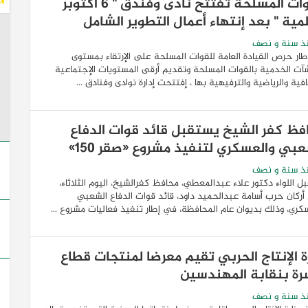
القوات المسلحة تفتتح نادى وفندق " 6 أكتوبر
مية " بعد إنتهاء أعمال التطوير الشامل
ذ سنة و نصف
ار حرص القيادة العامة للقوات المسلحة على الإرتقاء بمستوى
آت الخدمية بالقوات المسلحة وتقديم أرقى المستويات الإجتماعية
افية والرياضية والترفيهية بها ، إفتتحت إدارة نوادى وفنادق ...
فظ كفر الشيخ يستقبل قائد قوات الدفاع
عبي والعسكري لتنفيذ مشروع «صقر 150»
ذ سنة و نصف
ل اللواء دكتور علاء عبدالمعطي، محافظ كفرالشيخ، اليوم الثلاثاء،
ء أركان حرب أسامة عبدالحميد داود، قائد قوات الدفاع الشعبي
كري، وذلك بديوان عام المحافظة، في إطار تنفيذ فعاليات مشروع ...
رة الإنتاج الحربي تقيم معرضا لمنتجات قطاع
سرة بنقابة المهندسين
ذ سنة و نصف