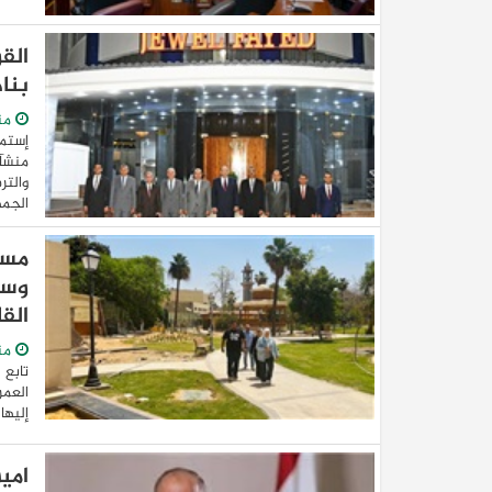
الق
بنا
من
إستمر
منشآت
والتر
الجمه
مسئ
وسط
الق
من
تابع 
العمر
إليها
امي