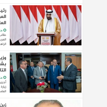
رئي
الع
العا
من
طالب 
العرب
الراه
وزير
بشر
التا
من
أجرى 
زيارة
العام
زين 