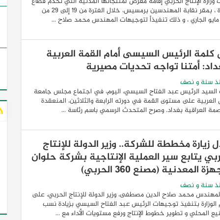
 وزارة الإنتاج الحربي إقامة معرض لمنتجاتها المدنية التي تخدم قطاع
الأسرة ، بمقر نقابة المهندسين برمسيس، خلال الفترة من 19 إلى 29 من
ايو الجاري ، و ذلك تنفيذاً لتوجيهات المهندس محمد صلاح ...
كلمة الرئيس السيسى أمام القمة العربية
داد: أمتنا تواجه تحديات مصيرية
ذ سنة و نصف
السيد الرئيس عبد الفتاح السيسي، اليوم، في اجتماع مجلس جامعة
 العربية على مستوى القمة في دورته الرابعة والثلاثين، المنعقدة
صمة العراقية بغداد. وصرح المتحدث الرسمي باسم رئاسة ...
 زيارة مخططة للشركة.. وزير الدولة للإنتاج
ربي يتابع سير العملية الإنتاجية بشركة حلوان
زة المعدنية (مصنع 360 الحربي)
ذ سنة و نصف
لمهندس محمد صلاح الدين مصطفى، وزير الدولة للإنتاج الحربي، على
م الوزارة بتنفيذ توجيهات الرئيس عبد الفتاح السيسي بزيادة نسب
يع المحلي و تطوير خطوط الإنتاج ورفع مستويات الأداء مع ...