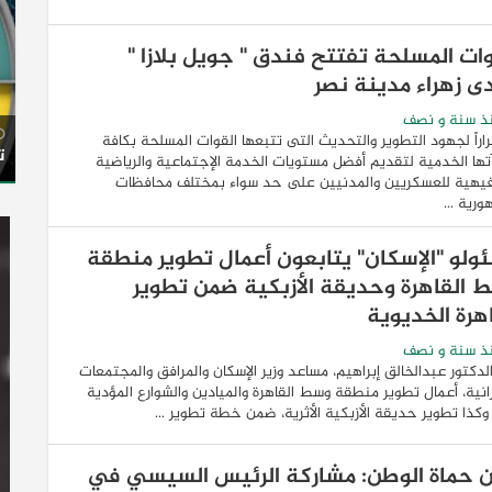
وات المسلحة تفتتح فندق " جويل بلازا "
دى زهراء مدينة نصر
ذ سنة و نصف
اراً لجهود التطوير والتحديث التى تتبعها القوات المسلحة بكافة
ت
ها الخدمية لتقديم أفضل مستويات الخدمة الإجتماعية والرياضية
فيهية للعسكريين والمدنيين على حد سواء بمختلف محافظات
ورية ...
ولو "الإسكان" يتابعون أعمال تطوير منطقة
 القاهرة وحديقة الأزبكية ضمن تطوير
اهرة الخديوية
ذ سنة و نصف
الدكتور عبدالخالق إبراهيم، مساعد وزير الإسكان والمرافق والمجتمعات
انية، أعمال تطوير منطقة وسط القاهرة والميادين والشوارع المؤدية
 وكذا تطوير حديقة الأزبكية الأثرية، ضمن خطة تطوير ...
ن حماة الوطن: مشاركة الرئيس السيسي في