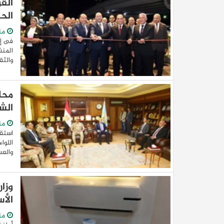
الحل
من
فى إط
المنش
والثق
محا
الش
من
استقب
اللوا
والعس
وزا
الأ
من