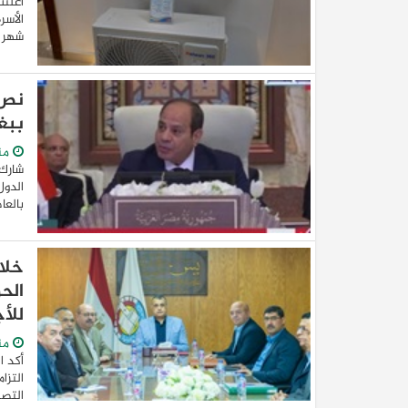
أعلنت
شهر م
نص 
ببغ
من
شارك 
الدول
بالعا
خلال
الح
للأجه
من
أكد ا
التزا
التصن