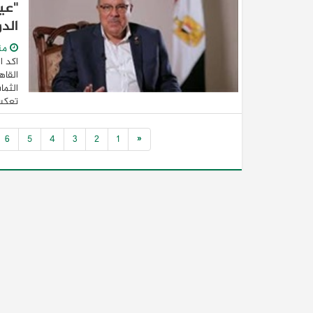
"عي
الد
من
اكد ا
القاه
الثما
تعكس 
6
5
4
3
2
1
«