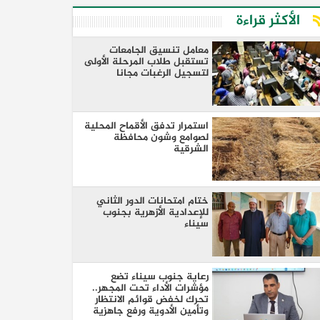
الأكثر قراءة
معامل تنسيق الجامعات
تستقبل طلاب المرحلة الأولى
لتسجيل الرغبات مجانا
استمرار تدفق الأقماح المحلية
لصوامع وشون محافظة
الشرقية
ختام امتحانات الدور الثاني
للإعدادية الأزهرية بجنوب
سيناء
رعاية جنوب سيناء تضع
مؤشرات الأداء تحت المجهر..
تحرك لخفض قوائم الانتظار
وتأمين الأدوية ورفع جاهزية