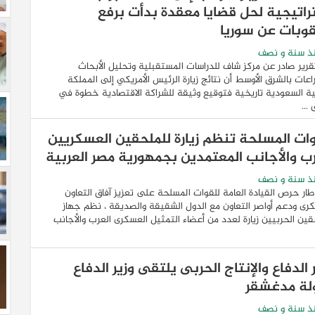
راتيجية لحل قضايا معقدة بدأت برفع
قوبات عن سوريا
ذ سنة و نصف
قرير صادر عن مركز شاف للدراسات المستقبلية وتحليل الأبحاث
اعات بالشرق الأوسط أن نتائج زيارة الرئيس الأمريكي إلى المملكة
ية السعودية تاريخية فتوقيع وثيقة للشراكة الاقتصادية خطوة في
...
وات المسلحة تنظم زيارة للملحقين العسكريين
رب والأجانب المعتمدين بجمهورية مصر العربية
ذ سنة و نصف
ار حرص القيادة العامة للقوات المسلحة على تعزيز آفاق التعاون
رى ودعم أواصر التعاون مع الدول الشقيقة والصديقة ، نظم جهاز
قين الحربيين زيارة لعدد من أعضاء التمثيل العسكرى العرب والأجانب
 الدفاع والإنتاج الحربى يلتقى وزير الدفاع
لة مدغشقر
ذ سنة و نصف