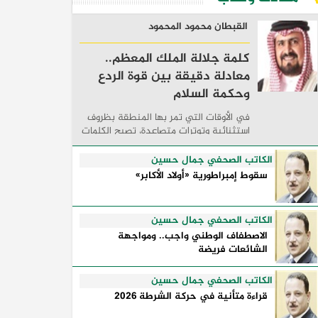
القبطان محمود المحمود
كلمة جلالة الملك المعظم..
معادلة دقيقة بين قوة الردع
وحكمة السلام
في الأوقات التي تمر بها المنطقة بظروف
استثنائية وتوترات متصاعدة، تصبح الكلمات
السياسية أكثر من مجرد مواقف معلنة؛ فهي
تكشف طريقة تفكير الدول، وكيفية إدارتها
الكاتب الصحفي جمال حسين
للأزمات، والحدود التي تفصل بين القوة ...
سقوط إمبراطورية «أولاد الأكابر»
الكاتب الصحفي جمال حسين
الاصطفاف الوطني واجب.. ومواجهة
الشائعات فريضة
الكاتب الصحفي جمال حسين
قراءة متأنية في حركة الشرطة 2026