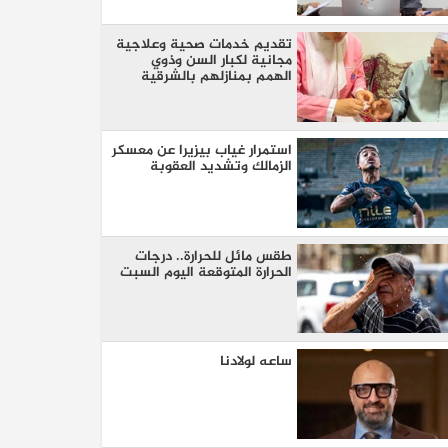
الطوارئ
تقديم خدمات صحية وعلاجية
مجانية لكبار السن وذوي
الهمم بمنازلهم بالشرقية
استمرار غياب بيزيرا عن معسكر
الزمالك وتشديد العقوبة
طقس مائل للحرارة.. درجات
الحرارة المتوقعة اليوم السبت
ساعه لولادنا