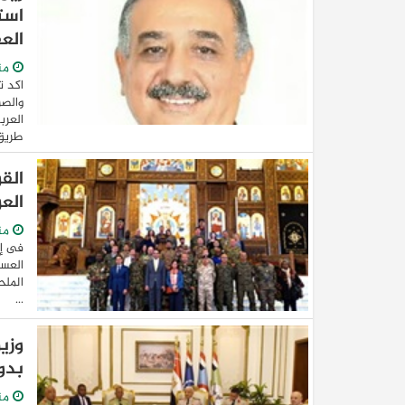
است
الع
من
اكد ت
والصر
العرب
طريق 
الق
الع
من
فى إط
العسك
الملح
...
وزير
بدو
من