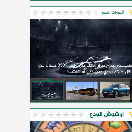
ألبومات الصور
لأول مرة.. مصر
هينيسي تطرح طراز (بلاك بيرد) بقوة 850 حصانًا مع
اقل حركة يدوي ومن دون شاشات
2026)
اوشوش الودع