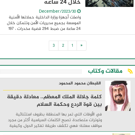
خلال 24 ساعه
30/December/2023
واصلت أجهزة وزارة الداخلية حملاتها الأمنية
الموسعة بجميع مديريات الأمن وتتمكن خلال
24 ساعة من ضبط 294 قضية مخدرات ، 197
قطعة سلاح نارى ، وتنفيذ 84374 حكم
قضائى متنوع يأتي ذلك فى إطار مواصلة ...
3
2
1
«
مقالات وكتاب
القبطان محمود المحمود
كلمة جلالة الملك المعظم.. معادلة دقيقة
بين قوة الردع وحكمة السلام
في الأوقات التي تمر بها المنطقة بظروف استثنائية
وتوترات متصاعدة، تصبح الكلمات السياسية أكثر من مجرد
مواقف معلنة؛ فهي تكشف طريقة تفكير الدول، وكيفية
إدارتها للأزمات، والحدود التي تفصل بين القوة ...