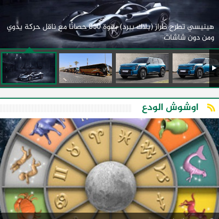
هينيسي تطرح طراز (بلاك بيرد) بقوة 850 حصانًا مع ناقل حركة يدوي
ومن دون شاشات
اوشوش الودع