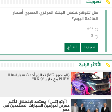
تصويت
هل تتوقع خفض البنك المركزي المصري أسعار
الفائدة اليوم؟
نعم
لا
تصويت
النتائج
الأكثر قراءة
(المنصور MG) تطلق أحدث سياراتها الـ
PHEV مع طراز "RX 9"
《أوتو إكس》يستعد للإنطلاق كأكبر
معرض لموزعين السيارات المعتمدين في
مصر