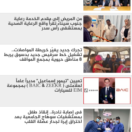
من المريض إلى مقدم الخدمة رعاية
جنوب سيناء تقرأ واقع الرعاية الصحية
بمستشفى رأس سدر
تحرك جديد يغيّر خريطة المواصلات..
تشغيل خط سرفيس جديد بدسوق يربط
8 مناطق حيوية بمجمع المواقف
تعيين "تيمور إسماعيل" مديراً عاماً
لعلامتى ( BAIC & ZEEKR ) بمجموعة
EIM للسيارات
فى إصابة نادرة.. إنقاذ طفل
بمستشفيات سوهاج الجامعية بعد
اختراق إبرة لجدار عضلة القلب