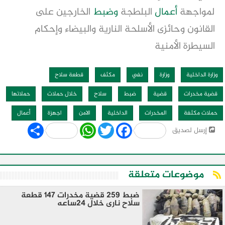
لمواجهة
أعمال
البلطجة
وضبط
الخارجين على
القانون وحائزى الأسلحة النارية والبيضاء وإحكام
السيطرة الأمنية
وزارة الداخلية
وزارة
نفي
مكثف
قطعة سلاح
قضية مخدرات
قضية
ضبط
سلاح
خلال حملات
حملاتها
حملات مكثفة
المخدرات
الداخلية
الامن
اجهزة
أعمال
Share
WhatsApp
Twitter
Facebook
إرسل لصديق
موضوعات متعلقة
ضبط 259 قضية مخدرات 147 قطعة
سلاح نارى خلال 24ساعه