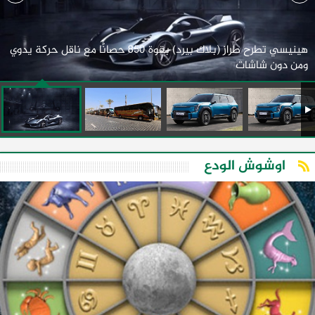
هينيسي تطرح طراز (بلاك بيرد) بقوة 850 حصانًا مع ناقل حركة يدوي
ومن دون شاشات
اوشوش الودع