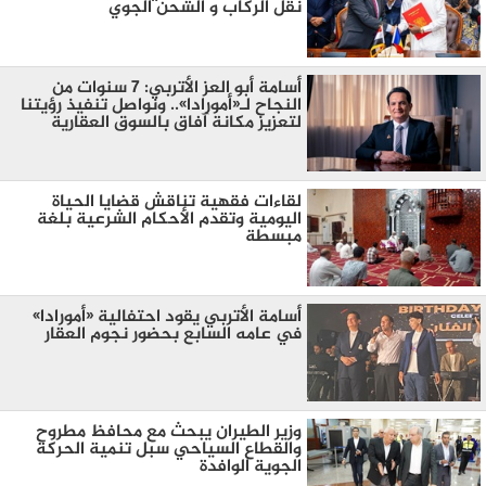
نقل الركاب و الشحن الجوي
أسامة أبو العز الأتربي: 7 سنوات من
النجاح لـ«أمورادا».. ونواصل تنفيذ رؤيتنا
لتعزيز مكانة آفاق بالسوق العقارية
لقاءات فقهية تناقش قضايا الحياة
اليومية وتقدم الأحكام الشرعية بلغة
مبسطة
أسامة الأتربي يقود احتفالية «أمورادا»
في عامه السابع بحضور نجوم العقار
وزير الطيران يبحث مع محافظ مطروح
والقطاع السياحي سبل تنمية الحركة
الجوية الوافدة