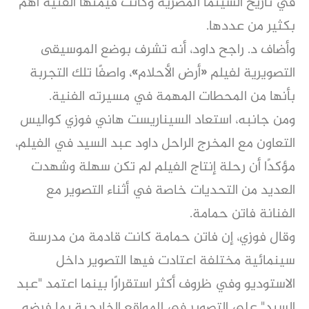
في تاريخ السينما المصرية وكانت قيمتها الفنية أهم
بكثير من عددها.
وأضاف د. راجح داود، أنه تشرف بوضع الموسيقى
التصويرية لفيلم «أرض الأحلام»، واصفًا تلك التجربة
بأنها من المحطات المهمة في مسيرته الفنية.
ومن جانبه، استعاد السيناريست هاني فوزي كواليس
التعاون مع المخرج الراحل داود عبد السيد في الفيلم،
مؤكدًا أن رحلة إنتاج الفيلم لم تكن سهلة وشهدت
العديد من التحديات خاصة في أثناء التصوير مع
الفنانة فاتن حمامة.
وقال فوزي، إن فاتن حمامة كانت قادمة من مدرسة
سينمائية مختلفة اعتادت فيها التصوير داخل
الاستوديو وفي ظروف أكثر استقرارًا بينما اعتمد "عبد
السيد" على التصوير في المواقع الخارجية بما فرضه