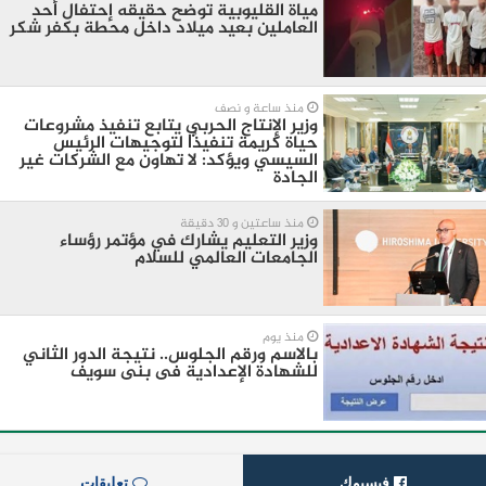
مياة القليوبية توضح حقيقه إحتفال أحد
العاملين بعيد ميلاد داخل محطة بكفر شكر
منذ ساعة و نصف
وزير الإنتاج الحربي يتابع تنفيذ مشروعات
حياة كريمة تنفيذًا لتوجيهات الرئيس
السيسي ويؤكد: لا تهاون مع الشركات غير
الجادة
منذ ساعتين و 30 دقيقة
وزير التعليم يشارك في مؤتمر رؤساء
الجامعات العالمي للسلام
منذ يوم
بالاسم ورقم الجلوس.. نتيجة الدور الثاني
للشهادة الإعدادية فى بنى سويف
فيسبوك
تعليقات