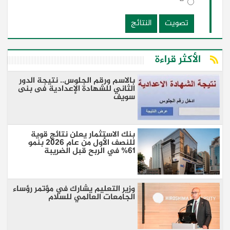
تصويت
النتائج
الأكثر قراءة
بالاسم ورقم الجلوس.. نتيجة الدور
الثاني للشهادة الإعدادية فى بنى
سويف
بنك الاستثمار يعلن نتائج قوية
للنصف الأول من عام 2026 بنمو
61% في الربح قبل الضريبة
وزير التعليم يشارك في مؤتمر رؤساء
الجامعات العالمي للسلام