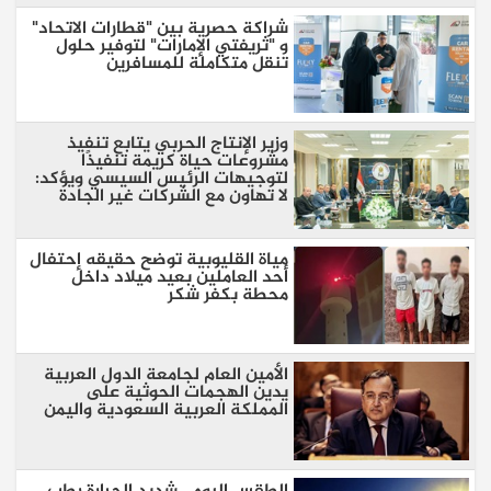
شراكة حصرية بين "قطارات الاتحاد"
و "ثريفتي الإمارات" لتوفير حلول
تنقل متكاملة للمسافرين
وزير الإنتاج الحربي يتابع تنفيذ
مشروعات حياة كريمة تنفيذًا
لتوجيهات الرئيس السيسي ويؤكد:
لا تهاون مع الشركات غير الجادة
مياة القليوبية توضح حقيقه إحتفال
أحد العاملين بعيد ميلاد داخل
محطة بكفر شكر
الأمين العام لجامعة الدول العربية
يدين الهجمات الحوثية على
المملكة العربية السعودية واليمن