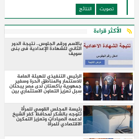
تصويت
النتائج
الأكثر قراءة
بالاسم ورقم الجلوس.. نتيجة الدور
الثاني للشهادة الإعدادية فى بنى
سويف
الرئيس التنفيذي للهيئة العامة
للاستثمار والمناطق الحرة وسفير
جمهورية باكستان لدى مصر يبحثان
سبل تعزيز التعاون الاستثماري بين
البلدين
رئيسة المجلس القومي للمرأة
تتوجه بالشكر لمحافظ كفر الشيخ
لدعمه الصيادات وتعزيز التمكين
الاقتصادي للمرأة