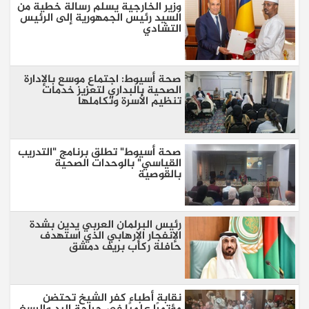
وزير الخارجية يسلم رسالة خطية من
السيد رئيس الجمهورية إلى الرئيس
التشادي
صحة أسيوط: اجتماع موسع بالإدارة
الصحية بالبداري لتعزيز خدمات
تنظيم الأسرة وتكاملها
صحة أسيوط" تطلق برنامج "التدريب
القياسي" بالوحدات الصحية
بالقوصية
رئيس البرلمان العربي يدين بشدة
الإنفجار الإرهابي الذي استهدف
حافلة ركاب بريف دمشق
نقابة أطباء كفر الشيخ تحتضن