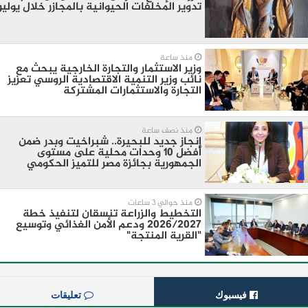
تدوير المخلفات الحيوانية بالمجازر خلال يوليو
منذ ساعة
وزير الاستثمار والتجارة الخارجية يبحث مع
نائب وزير التنمية الاقتصادية الروسي تعزيز
التجارة والاستثمارات المشتركة
منذ نصف ساعة
إنجاز جديد للبحيرة.. شبراخيت وبدر ضمن
أفضل 10 وحدات محلية على مستوى
الجمهورية بجائزة مصر للتميز الحكومي
منذ حوالي 3 ساعات
التخطيط والزراعة تنسقان لتنفيذ خطة
2026/2027 ودعم الأمن الغذائي وتوسيع
"القرية المنتجة"
فيسبوك
تعليقات