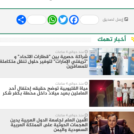
Share
WhatsApp
Twitter
Facebook
إرسل لصديق
أخبار تهمك
منذ حوالي 4 ساعات
شراكة حصرية بين "قطارات الاتحاد" و
"ثريفتي الإمارات" لتوفير حلول تنقل متكاملة
للمسافرين
منذ حوالي 4 ساعات
مياة القليوبية توضح حقيقه إحتفال أحد
العاملين بعيد ميلاد داخل محطة بكفر شكر
منذ حوالي 4 ساعات
الأمين العام لجامعة الدول العربية يدين
الهجمات الحوثية على المملكة العربية
السعودية واليمن