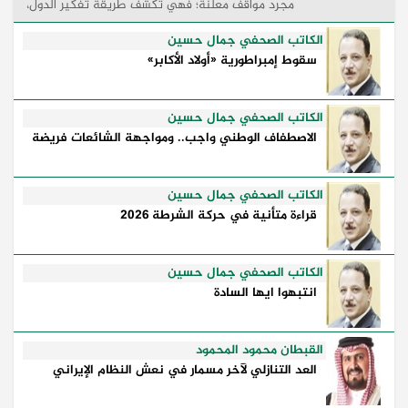
مجرد مواقف معلنة؛ فهي تكشف طريقة تفكير الدول،
وكيفية إدارتها للأزمات، والحدود التي تفصل بين القوة
...
الكاتب الصحفي جمال حسين
سقوط إمبراطورية «أولاد الأكابر»
الكاتب الصحفي جمال حسين
الاصطفاف الوطني واجب.. ومواجهة الشائعات فريضة
الكاتب الصحفي جمال حسين
قراءة متأنية في حركة الشرطة 2026
الكاتب الصحفي جمال حسين
انتبهوا ايها السادة
القبطان محمود المحمود
العد التنازلي لآخر مسمار في نعش النظام الإيراني