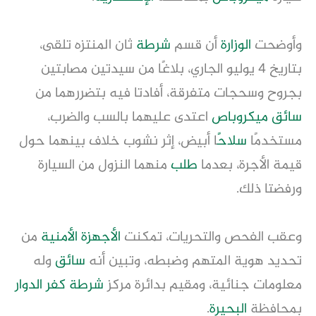
وأوضحت
الوزارة
أن قسم
شرطة
ثان المنتزه تلقى،
بتاريخ 4 يوليو الجاري، بلاغًا من سيدتين مصابتين
بجروح وسحجات متفرقة، أفادتا فيه بتضررهما من
سائق
ميكروباص
اعتدى عليهما بالسب والضرب،
مستخدمًا
سلاح
ًا أبيض، إثر نشوب خلاف بينهما حول
قيمة الأجرة، بعدما
طلب
منهما النزول من السيارة
ورفضتا ذلك.
وعقب الفحص والتحريات، تمكنت
الأجهزة الأمنية
من
تحديد هوية المتهم وضبطه، وتبين أنه
سائق
وله
معلومات جنائية، ومقيم بدائرة مركز
شرطة
كفر الدوار
بمحافظة
البحيرة
.