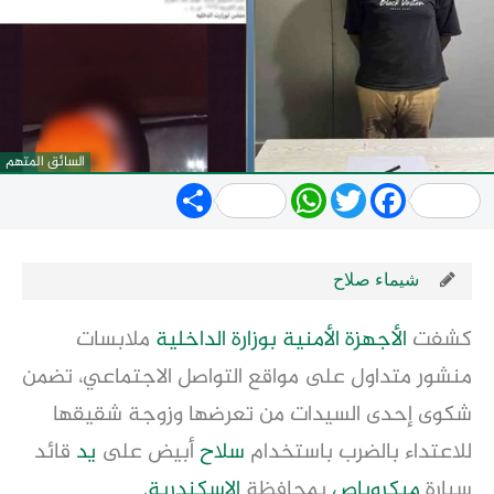
السائق المتهم
Share
WhatsApp
Twitter
Facebook
شيماء صلاح
كشفت
الأجهزة الأمنية
بوزارة
الداخلية
ملابسات
منشور متداول على مواقع التواصل الاجتماعي، تضمن
شكوى إحدى السيدات من تعرضها وزوجة شقيقها
للاعتداء بالضرب باستخدام
سلاح
أبيض على
يد
قائد
سيارة
ميكروباص
بمحافظة
الإسكندرية
.