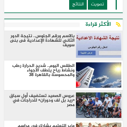
تصويت
النتائج
الأكثر قراءة
بالاسم ورقم الجلوس.. نتيجة الدور
الثاني للشهادة الإعدادية فى بنى
سويف
الطقس اليوم.. شديد الحرارة رطب
ونشاط رياح يلطف الأجواء
والمحسوسة بالقاهرة 38
عروس الصعيد تستضيف أول سباق
«ريد بُل لف ودوران» للدراجات في
مصر
وزير التعليم يشارك في مراسم