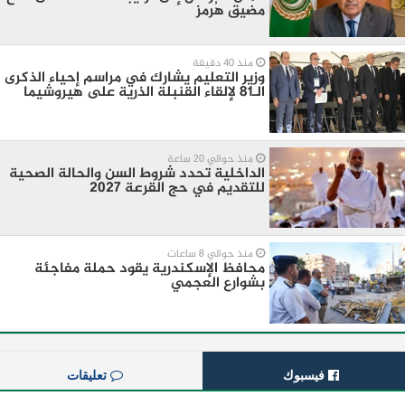
مضيق هُرمز
منذ 40 دقيقة
وزير التعليم يشارك في مراسم إحياء الذكرى
الـ81 لإلقاء القنبلة الذرية على هيروشيما
منذ حوالي 20 ساعة
الداخلية تحدد شروط السن والحالة الصحية
للتقديم في حج القرعة 2027
منذ حوالي 8 ساعات
محافظ الإسكندرية يقود حملة مفاجئة
بشوارع العجمي
فيسبوك
تعليقات