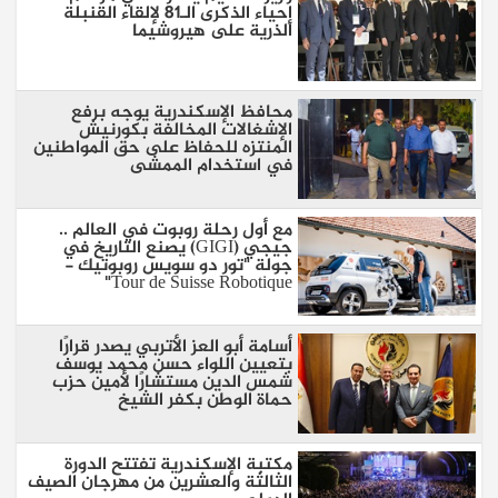
إحياء الذكرى الـ81 لإلقاء القنبلة
الذرية على هيروشيما
محافظ الإسكندرية يوجه برفع
الإشغالات المخالفة بكورنيش
المنتزه للحفاظ على حق المواطنين
في استخدام الممشى
مع أول رحلة روبوت في العالم ..
جيجي (GIGI) يصنع التاريخ في
جولة "تور دو سويس روبوتيك -
Tour de Suisse Robotique"
أسامة أبو العز الأتربي يصدر قرارًا
بتعيين اللواء حسن محمد يوسف
شمس الدين مستشارًا لأمين حزب
حماة الوطن بكفر الشيخ
مكتبة الإسكندرية تفتتح الدورة
الثالثة والعشرين من مهرجان الصيف