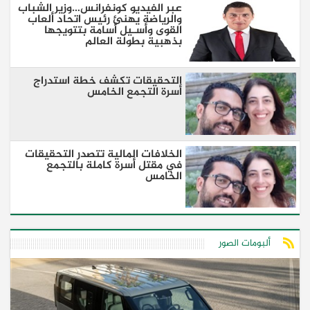
عبر الفيديو كونفرانس…وزير الشباب
والرياضة يهنئ رئيس اتحاد ألعاب
القوى وأسـيل أسامة بتتويجها
بذهبية بطولة العالم
التحقيقات تكشف خطة استدراج
أسرة التجمع الخامس
الخلافات المالية تتصدر التحقيقات
في مقتل أسرة كاملة بالتجمع
الخامس
ألبومات الصور