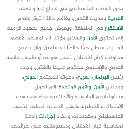
بحق الشعب الفلسطيني في قطاع
غزة
والضفة
الغربية
ومدينة القدس، يفاقم حالة التوتر وعدم
الاستقرار
في المنطقة، ويقوض جميع الجهود الرامية
إلى تحقيق
الأمن
والسلام، مؤكدًا أن المسجد الأقصى
المبارك سيظل حقًا خالصًا للمسلمين، وأن جميع
محاولات كيان الاحتلال لتغيير هويته أو طمس طابعه
العربي والإسلامي محكوم عليها بالفشل. وجدد
رئيس
البرلمان العربي
دعوته للمجتمع
الدولي
،
ومجلس
الأمن
،
والأمم المتحدة
، إلى تحمل
مسؤولياتهم القانونية والأخلاقية تجاه وقف هذه
الانتهاكات الخطيرة، وتوفير الحماية الدولية للشعب
الفلسطيني ومقدساته، واتخاذ
إجراءات
رادعة
لمحاسبة كيان الاحتلال ومستوطنيه على جرائمهم