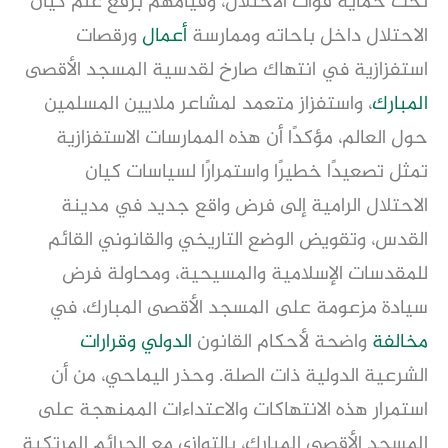
تحت حماية قوات الاحتلال، وقيامهم برفع علم كيان
الاحتلال داخل باحاته وممارسة
أعمال
ورقصات
استفزازية في انتهاك صارخ لقدسية المسجد الأقصى
المبارك
، واستفزاز متعمد لمشاعر ملايين المسلمين
حول العالم، مؤكدًا أن هذه الممارسات الاستفزازية
تمثل تصعيدًا خطيرًا واستمرارًا لسياسات كيان
الاحتلال الرامية إلى فرض واقع جديد في مدينة
القدس، وتقويض الوضع التاريخي والقانوني القائم
للمقدسات الإسلامية والمسيحية، ومحاولة فرض
سيادة مزعومة على المسجد الأقصى المبارك، في
مخالفة
واضحة لأحكام القانون
الدولي
وقرارات
الشرعية الدولية ذات الصلة. وحذر اليماحي، من أن
استمرار هذه الانتهاكات والاعتداءات الممنهجة على
المسجد الأقصى المبارك، بالتوازي مع الجرائم المرتكبة