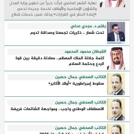
نهاية الشهر الماضي قرأت خبراً عن تطوير وزارة العدل
والشؤون الإسلامية والأوقاف لخدمة جديدة تدعى
«إعادة النظر في القرارات» وذلك ضمن خدمات قطاع
القاصرين بحيث تتيح للخاضعين للولاية والقائمين على
...
بقلم د. مجدي عدلي
تحت شعار .. ذكريات تجمعنا وصداقة تدوم
القبطان محمود المحمود
كلمة جلالة الملك المعظم.. معادلة دقيقة بين قوة
الردع وحكمة السلام
الكاتب الصحفي جمال حسين
سقوط إمبراطورية «أولاد الأكابر»
الكاتب الصحفي جمال حسين
الاصطفاف الوطني واجب.. ومواجهة الشائعات فريضة
الكاتب الصحفي جمال حسين