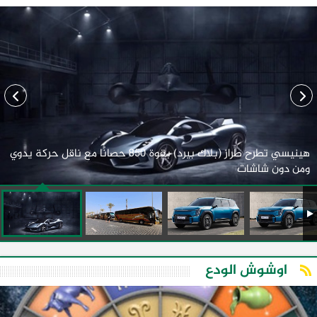
هينيسي تطرح طراز (بلاك بيرد) بقوة 850 حصانًا مع ناقل حركة يدوي
ومن دون شاشات
اوشوش الودع