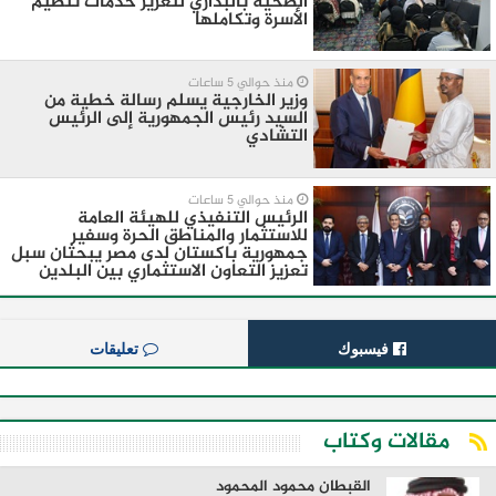
الصحية بالبداري لتعزيز خدمات تنظيم
الأسرة وتكاملها
منذ حوالي 5 ساعات
وزير الخارجية يسلم رسالة خطية من
السيد رئيس الجمهورية إلى الرئيس
التشادي
منذ حوالي 5 ساعات
الرئيس التنفيذي للهيئة العامة
للاستثمار والمناطق الحرة وسفير
جمهورية باكستان لدى مصر يبحثان سبل
تعزيز التعاون الاستثماري بين البلدين
فيسبوك
تعليقات
مقالات وكتاب
القبطان محمود المحمود