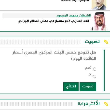
انتبهوا ايها السادة
القبطان محمود المحمود
العد التنازلي لآخر مسمار في نعش النظام الإيراني
تصويت
هل تتوقع خفض البنك المركزي المصري أسعار
الفائدة اليوم؟
نعم
لا
تصويت
النتائج
الأكثر قراءة