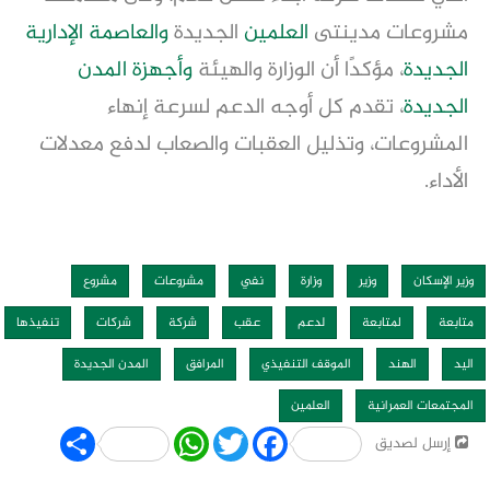
مشروعات مدينتى
العلمين
الجديدة
والعاصمة الإدارية
الجديدة
، مؤكدًا أن الوزارة والهيئة
وأجهزة
المدن
الجديدة
، تقدم كل أوجه الدعم لسرعة إنهاء
المشروعات، وتذليل العقبات والصعاب لدفع معدلات
الأداء.
وزير الإسكان
وزير
وزارة
نفي
مشروعات
مشروع
متابعة
لمتابعة
لدعم
عقب
شركة
شركات
تنفيذها
اليد
الهند
الموقف التنفيذي
المرافق
المدن الجديدة
المجتمعات العمرانية
العلمين
Share
WhatsApp
Twitter
Facebook
إرسل لصديق