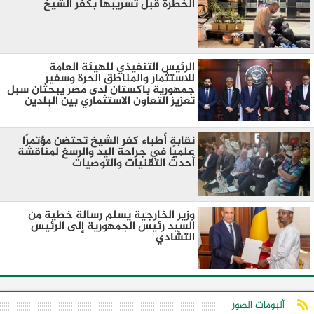
الخطرة قبل تسريبها بكفر الشيخ
الرئيس التنفيذي للهيئة العامة
للاستثمار والمناطق الحرة وسفير
جمهورية باكستان لدى مصر يبحثان سبل
تعزيز التعاون الاستثماري بين البلدين
نقابة أطباء كفر الشيخ تحتضن مؤتمرًا
علميًا في جراحة اليد والرسغ لمناقشة
أحدث التقنيات والتوصيات
وزير الخارجية يسلم رسالة خطية من
السيد رئيس الجمهورية إلى الرئيس
التشادي
ألبومات الصور