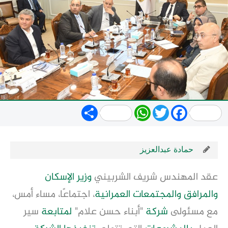
Share
WhatsApp
Twitter
Facebook
حمادة عبدالعزيز
عقد المهندس شريف الشربيني
وزير الإسكان
والمرافق
والمجتمعات العمرانية
، اجتماعًا، مساء أمس،
مع مسئولى
شركة
"أبناء حسن علام"
لمتابعة
سير