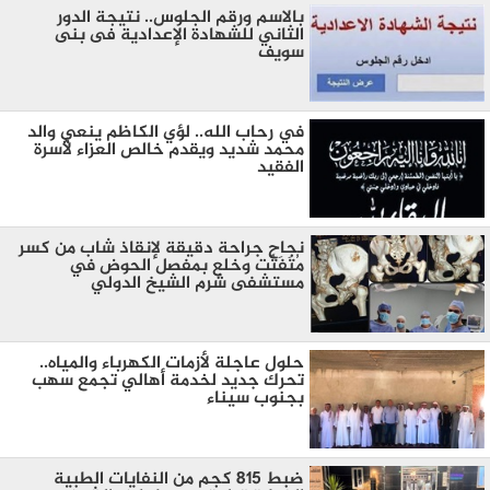
بالاسم ورقم الجلوس.. نتيجة الدور
الثاني للشهادة الإعدادية فى بنى
سويف
في رحاب الله.. لؤي الكاظم ينعي والد
محمد شديد ويقدم خالص العزاء لأسرة
الفقيد
نجاح جراحة دقيقة لإنقاذ شاب من كسر
مُتَفَتِّت وخلع بمفصل الحوض في
مستشفى شرم الشيخ الدولي
حلول عاجلة لأزمات الكهرباء والمياه..
تحرك جديد لخدمة أهالي تجمع سهب
بجنوب سيناء
ضبط 815 كجم من النفايات الطبية