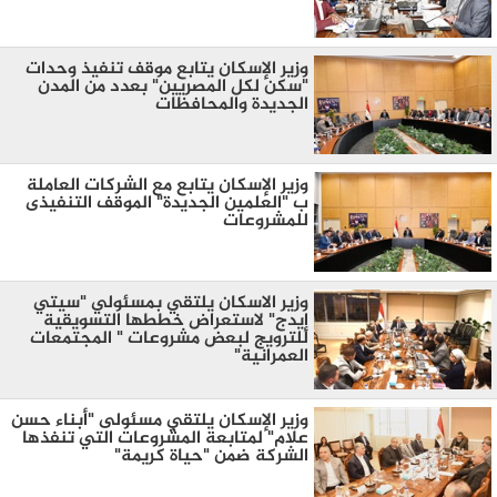
وزير الإسكان يتابع موقف تنفيذ وحدات
"سكن لكل المصريين" بعدد من المدن
الجديدة والمحافظات
وزير الإسكان يتابع مع الشركات العاملة
ب "العلمين الجديدة" الموقف التنفيذى
للمشروعات
وزير الاسكان يلتقي بمسئولي "سيتي
إيدج" لاستعراض خططها التسويقية
للترويج لبعض مشروعات " المجتمعات
العمرانية"
وزير الإسكان يلتقي مسئولى "أبناء حسن
علام" لمتابعة المشروعات التي تنفذها
الشركة ضمن "حياة كريمة"