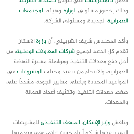
العمل
بالمشروعات
التي تتولى
تنفيذها
الشركة
،
وذلك بحضور مسئولى
الوزارة
، وهيئة
المجتمعات
العمرانية
الجديدة، ومسئولى الشركة.
وأكد المهندس شريف الشربيني، أن
وزارة
الاسكان
تقدم كل الدعم لجميع
شركات المقاولات الوطنية
، من
أجل دفع معدلات التنفيذ، ومواصلة مسيرة النهضة
العمرانية، والانتهاء من تنفيذ مختلف
المشروعات
في
المواعيد المحددة وبأعلى معايير الجودة، مشددًا على
ضغط معدلات التنفيذ، وتكثيف أعداد العمالة
والمعدات.
وناقش
وزير الإسكان
،
الموقف التنفيذى
للمشروعات
التي تنفذها شركة أبناء حسن علام، وفى مقدمتها