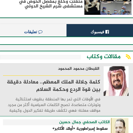
مُتَفَتِّت وخلع بمفصل الحوض في
مستشفى شرم الشيخ الدولي
فيسبوك
تعليقات
مقالات وكتاب
القبطان محمود المحمود
كلمة جلالة الملك المعظم.. معادلة دقيقة
بين قوة الردع وحكمة السلام
في الأوقات التي تمر بها المنطقة بظروف استثنائية
وتوترات متصاعدة، تصبح الكلمات السياسية أكثر من مجرد
مواقف معلنة؛ فهي تكشف طريقة تفكير الدول، وكيفية
إدارتها للأزمات، والحدود التي تفصل بين القوة ...
الكاتب الصحفي جمال حسين
سقوط إمبراطورية «أولاد الأكابر»