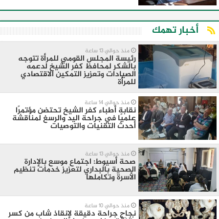
أخبار تهمك
منذ حوالي 13 ساعة
رئيسة المجلس القومي للمرأة تتوجه
بالشكر لمحافظ كفر الشيخ لدعمه
الصيادات وتعزيز التمكين الاقتصادي
للمرأة
منذ حوالي 14 ساعة
نقابة أطباء كفر الشيخ تحتضن مؤتمرًا
علميًا في جراحة اليد والرسغ لمناقشة
أحدث التقنيات والتوصيات
منذ حوالي 13 ساعة
صحة أسيوط: اجتماع موسع بالإدارة
الصحية بالبداري لتعزيز خدمات تنظيم
الأسرة وتكاملها
منذ حوالي 10 ساعة
نجاح جراحة دقيقة لإنقاذ شاب من كسر