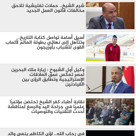
شرم الشيخ.. حملات تفتيشية تلاحق
مخالفات قانون العمل الجديد
أسيل أسامة تواصل كتابة التاريخ..
وتتأهل إلى نهائي بطولة العالم لألعاب
القوى للشباب بأوريجون
وكيل أول الشيوخ : زيارة ملك البحرين
لمصر تعكس عمق العلاقات
الإستراتيجية وتطابق الرؤى بين
القيادتين
نقابة أطباء كفر الشيخ تحتضن مؤتمرًا
علميًا في جراحة اليد والرسغ لمناقشة
أحدث التقنيات والتوصيات
في رحاب الله.. لؤي الكاظم ينعي والد