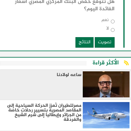
هل تتوقع خفض البنك المركزي المصري أسعار
الفائدة اليوم؟
نعم
لا
تصويت
النتائج
الأكثر قراءة
ساعه لولادنا
مصرللطيران تُعزز الحركة السياحية إلى
المقاصد المصرية بتسيير رحلات خاصة
من الجزائر وإيطاليا إلى شرم الشيخ
والغردقة