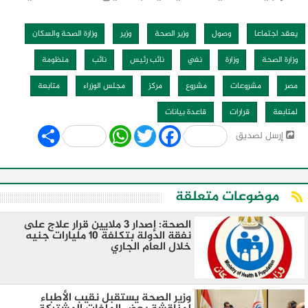
يعقد اجتماعا
وصول
وزير الصحة
وزير
وزارة الصحة والسكان
وزارة الصحة
وزارة
نفي
نائب رئيس
نائب
منظومة
مصر
مشروعات
مشروع
مركز
مجلس الوزراء
متابعة
لمتابعة
قرارات
قاعدة بيانات
Share
WhatsApp
Twitter
Facebook
إرسل لصديق
موضوعات متعلقة
الصحة: إصدار 3 ملايين قرار علاج على
نفقة الدولة بتكلفة 10 مليارات جنيه
خلال العام الجاري
وزير الصحة يستقبل نقيب الأطباء