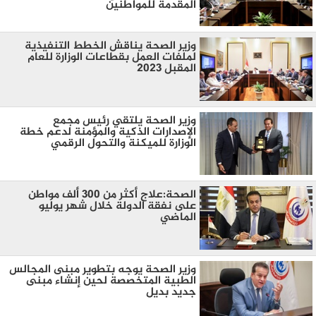
المقدمة للمواطنين
وزير الصحة يناقش الخطط التنفيذية
لملفات العمل بقطاعات الوزارة للعام
المقبل 2023
وزير الصحة يلتقي رئيس مجمع
الإصدارات الذكية والمؤمنة لدعم خطة
الوزارة للميكنة والتحول الرقمي
الصحة:علاج أكثر من 300 ألف مواطن
على نفقة الدولة خلال شهر يوليو
الماضي
وزير الصحة يوجه بتطوير مبنى المجالس
الطبية المتخصصة لحين إنشاء مبنى
جديد بديل