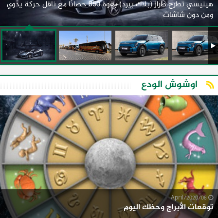
هينيسي تطرح طراز (بلاك بيرد) بقوة 850 حصانًا مع ناقل حركة يدوي
ومن دون شاشات
اوشوش الودع
06/April/2020
توقعات الأبراج وحظك اليوم