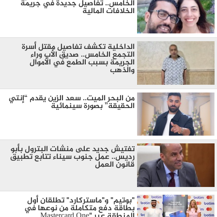
الخامس.. تفاصيل جديدة في جريمة
الخلافات المالية
الداخلية تكشف تفاصيل مقتل أسرة
التجمع الخامس.. صديق الأب وراء
الجريمة بسبب الطمع في الأموال
والذهب
من البحر الميت.. سعد الزين يقدم “إنتي
الحقيقة” بصورة سينمائية
تفتيش جديد على منشات البترول بأبو
رديس.. عمل جنوب سيناء تتابع تطبيق
قانون العمل
"بوتيم" و"ماستركارد" تطلقان أول
بطاقة دفع متكاملة من نوعها في
المنطقة عبر "Mastercard One