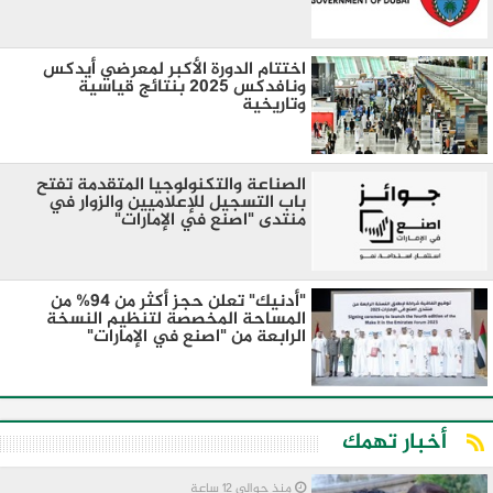
اختتام الدورة الأكبر لمعرضي أيدكس
ونافدكس 2025 بنتائج قياسية
وتاريخية
الصناعة والتكنولوجيا المتقدمة تفتح
باب التسجيل للإعلاميين والزوار في
منتدى "اصنع في الإمارات"
"أدنيك" تعلن حجز أكثر من 94% من
المساحة المخصصة لتنظيم النسخة
الرابعة من "اصنع في الإمارات"
أخبار تهمك
منذ حوالي 12 ساعة