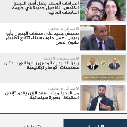
اعترافات المتهم بقتل أسرة التجمع
الخامس.. تفاصيل جديدة في جريمة
الخلافات المالية
منذ أقل من ساعتين
تفتيش جديد على منشات البترول بأبو
رديس.. عمل جنوب سيناء تتابع تطبيق
قانون العمل
منذ ساعتين و 19 دقيقة
وزيرا الخارجية المصري واليوناني يبحثان
مستجدات الأوضاع الإقليمية
منذ أقل من ساعتين
من البحر الميت.. سعد الزين يقدم “إنتي
الحقيقة” بصورة سينمائية
فيسبوك
تعليقات