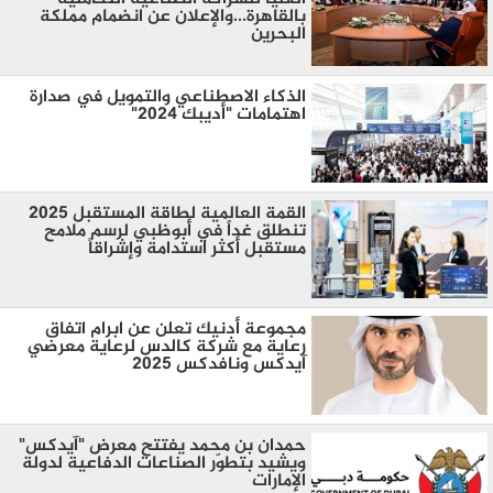
بالقاهرة...والإعلان عن انضمام مملكة
البحرين
الذكاء الاصطناعي والتمويل في صدارة
اهتمامات "أديبك 2024"
القمة العالمية لطاقة المستقبل 2025
تنطلق غداً في أبوظبي لرسم ملامح
مستقبل أكثر استدامة وإشراقاً
مجموعة أدنيك تعلن عن ابرام اتفاق
رعاية مع شركة كالدس لرعاية معرضي
آيدكس ونافدكس 2025
حمدان بن محمد يفتتح معرض "آيدكس"
ويشيد بتطوّر الصناعات الدفاعية لدولة
الإمارات