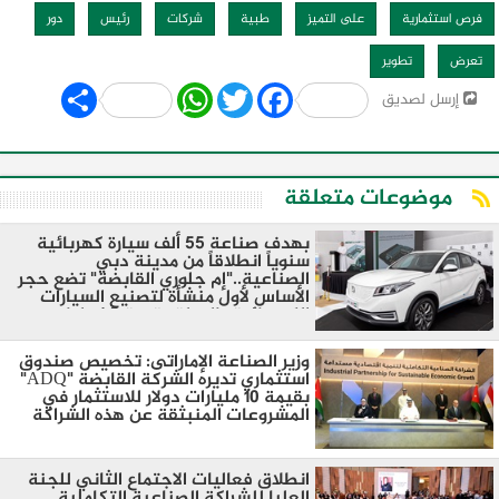
فرص استثمارية
على التميز
طبية
شركات
رئيس
دور
تعرض
تطوير
Share
WhatsApp
Twitter
Facebook
إرسل لصديق
موضوعات متعلقة
بهدف صناعة 55 ألف سيارة كهربائية
سنوياً انطلاقاً من مدينة دبي
الصناعية.."إم جلوري القابضة" تضع حجر
الأساس لأول منشأة لتصنيع السيارات
الكهربائية بالدولة بقيمة 1.5 مليار درهم
وزير الصناعة الإماراتى: تخصيص صندوق
استثماري تديره الشركة القابضة "ADQ"
بقيمة ١٠ مليارات دولار للاستثمار في
المشروعات المنبثقة عن هذه الشراكة
انطلاق فعاليات الاجتماع الثاني للجنة
العليا للشراكة الصناعية التكاملية