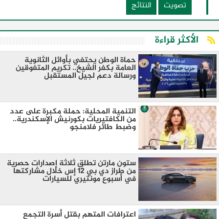
تصويت
النتائج
الأكثر قراءة
حماة الوطن يحتفي بأوائل الثانوية
العامة بكفر الشيخ.. تكريم المتفوقين
ورسالة دعم لجيل المستقبل
التنمية المحلية: حملة مكبرة على عدد
من الكافتيريات بكورنيش الإسكندرية..
وضبط طائر فلامنجو
ستون مارتن تطلق ثلاثة إصدارات حصرية
من طراز دي بي 12 إس خلال مشاركتها
في أسبوع مونتيري للسيارات
اعترافات المتهم بقتل أسرة التجمع