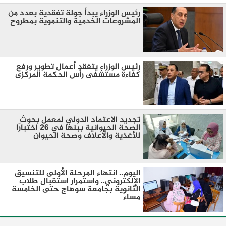
رئيس الوزراء يبدأ جولة تفقدية بعدد من
المشروعات الخدمية والتنموية بمطروح
رئيس الوزراء يتفقد أعمال تطوير ورفع
كفاءة مستشفى رأس الحكمة المركزى
تجديد الاعتماد الدولي لمعمل بحوث
الصحة الحيوانية ببنها في 26 اختبارًا
للأغذية والأعلاف وصحة الحيوان
اليوم.. انتهاء المرحلة الأولى للتنسيق
الإلكتروني.. واستمرار استقبال طلاب
الثانوية بجامعة سوهاج حتى الخامسة
مساءً