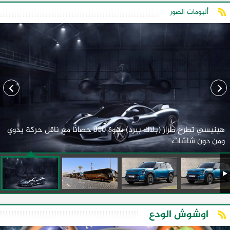
ألبومات الصور
هينيسي تطرح طراز (بلاك بيرد) بقوة 850 حصانًا مع ناقل حركة يدوي
ومن دون شاشات
اوشوش الودع