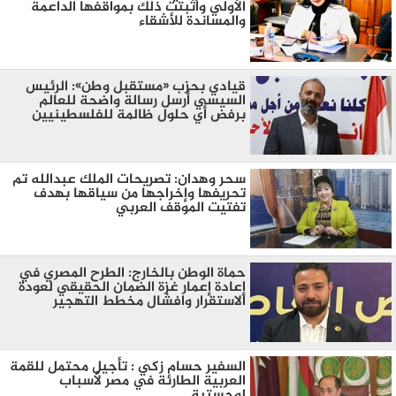
الأولي وأثبتت ذلك بمواقفها الداعمة
والمساندة للأشقاء
قيادي بحزب «مستقبل وطن»: الرئيس
السيسي أرسل رسالة واضحة للعالم
برفض أي حلول ظالمة للفلسطينيين
سحر وهدان: تصريحات الملك عبدالله تم
تحريفها وإخراجها من سياقها بهدف
تفتيت الموقف العربي
حماة الوطن بالخارج: الطرح المصري في
إعادة إعمار غزة الضمان الحقيقي لعودة
الاستقرار وافشال مخطط التهجير
السفير حسام زكي : تأجيل محتمل للقمة
العربية الطارئة في مصر لأسباب
لوجستية