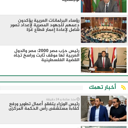
رؤساء البرلمانات العربية يؤكدون
دعمهم للجهود المصرية لإعداد تصور
شامل لإعادة إعمار قطاع غزة
رئيس حزب مصر 2000: مصر والدول
العربية لها موقف ثابت وراسخ تجاه
القضية الفلسطينية
أخبار تهمك
منذ ساعة و 24 دقيقة
رئيس الوزراء يتفقد أعمال تطوير ورفع
كفاءة مستشفى رأس الحكمة المركزى