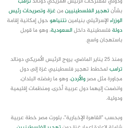
ودولي لمقترحات الرئيس الأمريكي دونالد
ترامب
بشأن
تهجير الفلسطينيين
من
غزة
،
وتصريحات
رئيس
الوزراء
الإسرائيلي بنيامين
نتنياهو
حول إمكانية إقامة
دولة
فلسطينية داخل
السعودية
، وهو ما قوبل
باستهجان واسع.
ومنذ 25 يناير الماضي، يروج الرئيس الأمريكي دونالد
ترامب
لمخطط تهجير فلسطينيي غزة إلى دول
مجاورة مثل مصر
والأردن
، وهو ما رفضته البلدان،
وانضمت إليهما دول عربية أخرى، ومنظمات إقليمية
ودولية.
وبحسب "القاهرة الإخبارية"، بلورت مصر خطة عربية
شاملة لإعادة إعمار غزة دون
تهجير الفلسطينيين