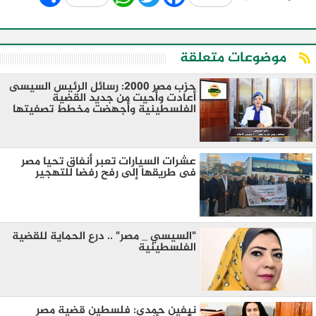
موضوعات متعلقة
حزب مصر 2000: رسائل الرئيس السيسى
أعادت وأحيت من جديد القضية
الفلسطينية وأجهضت مخطط تصفيتها
عشرات السيارات تعبر أنفاق تحيا مصر
فى طريقها إلى رفح رفضا للتهجير
"السيسي _ مصر" .. درع الحماية للقضية
الفلسطينية
نيفين حمدي: فلسطين قضية مصر