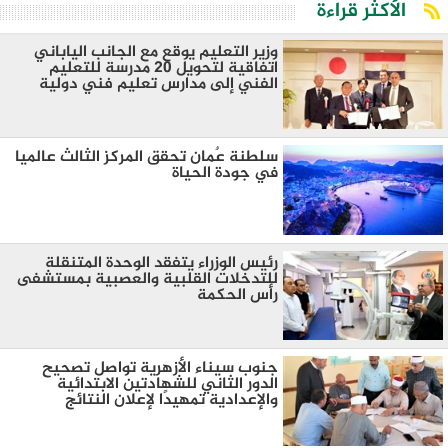
الأكثر قراءة
وزير التعليم يوقع مع الجانب الياباني
اتفاقية لتحويل 20 مدرسة للتعليم
الفني إلى مدارس تعليم فني دولية
سلطنة عٌمان تحقق المركز الثالث عالميا
في جودة الحياة
رئيس الوزراء يتفقد الوحدة المتنقلة
للتدخلات القلبية والعصبية بمستشفى
رأس الحكمة
جنوب سيناء الأزهرية تواصل تصحيح
الدور الثاني للشهادتين الابتدائية
والإعدادية تمهيدًا لإعلان النتائج