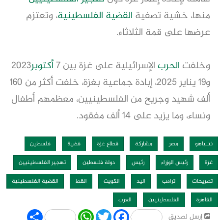
منها، خشية تصفية
القضية الفلسطينية
، وتعتزم
عرضها على قمة الثلاثاء.
وخلفت
الحرب
الإسرائيلية على غزة بين 7
أكتوبر
2023
و19 يناير 2025، إبادة جماعية بغزة، خلفت أكثر من 160
ألف شهيد وجريح من الفلسطينيين، معظمهم أطفال
ونساء، وما يزيد على 14 ألف مفقود.
نتنياهو
مصر
مشاركة
قطاع غزة
قضية
فلسطين
غزة
رئيس الوزراء
رئيس
دولة فلسطين
تهجير الفلسطينيين
تصريحات
ترامب
اليد
الكويت
القط
القضية الفلسطينية
القاهرة
الفلسطينيين
العرب
Share
WhatsApp
Twitter
Facebook
إرسل لصديق