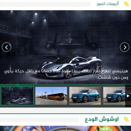
ألبومات الصور
هينيسي تطرح طراز (بلاك بيرد) بقوة 850 حصانًا مع ناقل حركة يدوي
ومن دون شاشات
اوشوش الودع