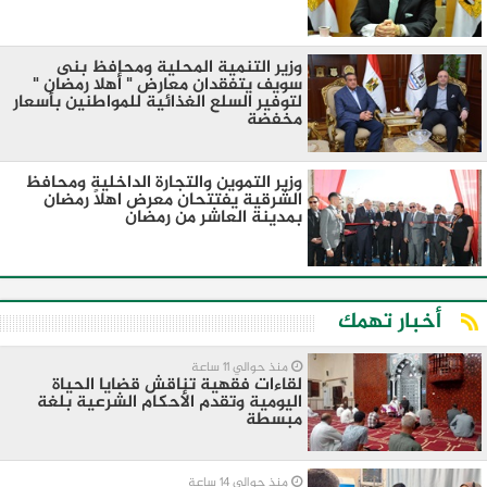
وزير التنمية المحلية ومحافظ بنى
سويف يتفقدان معارض " أهلا رمضان "
لتوفير السلع الغذائية للمواطنين بأسعار
مخفضة
وزير التموين والتجارة الداخلية ومحافظ
الشرقية يفتتحان معرض اهلاً رمضان
بمدينة العاشر من رمضان
أخبار تهمك
منذ حوالي 11 ساعة
لقاءات فقهية تناقش قضايا الحياة
اليومية وتقدم الأحكام الشرعية بلغة
مبسطة
منذ حوالي 14 ساعة