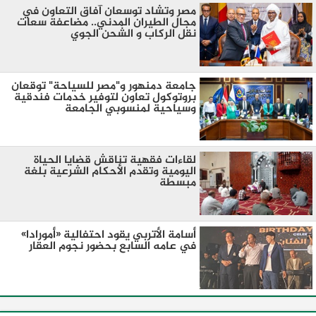
مصر وتشاد توسعان آفاق التعاون في
مجال الطيران المدني.. مضاعفة سعات
نقل الركاب و الشحن الجوي
جامعة دمنهور و"مصر للسياحة" توقعان
بروتوكول تعاون لتوفير خدمات فندقية
وسياحية لمنسوبي الجامعة
لقاءات فقهية تناقش قضايا الحياة
اليومية وتقدم الأحكام الشرعية بلغة
مبسطة
أسامة الأتربي يقود احتفالية «أمورادا»
في عامه السابع بحضور نجوم العقار