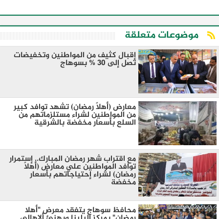
موضوعات متعلقة
إقبال كثيف من المواطنين وتخفيضات
تصل إلى 30 % بسوهاج
معارض (أهلاً رمضان) تشهد توافد كبير
من المواطنين لشراء مستلزماتهم من
السلع بأسعار مخفضة بالشرقية
مع اقتراب شهر رمضان المبارك.. إستمرار
توافد المواطنين علي معارض (أهلاً
رمضان) لشراء إحتياجاتهم بأسعار
مخفضة
محافظ سوهاج يتفقد معرض "أهلا
رمضان" بمركز البلينا ويهنئ ألاهالي