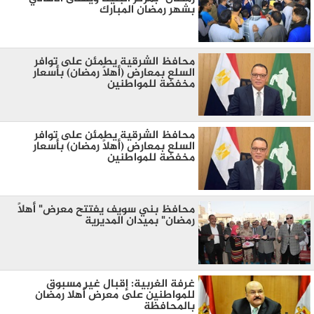
بشهر رمضان المبارك
محافظ الشرقية يطمئن على توافر
السلع بمعارض (أهلاً رمضان) بأسعار
مخفضة للمواطنين
محافظ الشرقية يطمئن على توافر
السلع بمعارض (أهلاً رمضان) بأسعار
مخفضة للمواطنين
محافظ بني سويف يفتتح معرض" أهلاً
رمضان" بميدان المديرية
غرفة الغربية: إقبال غير مسبوق
للمواطنين على معرض أهلا رمضان
بالمحافظة