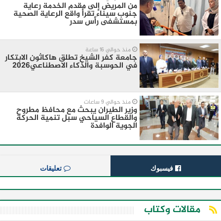
من المريض إلى مقدم الخدمة رعاية
جنوب سيناء تقرأ واقع الرعاية الصحية
بمستشفى رأس سدر
منذ حوالي 16 ساعة
جامعة كفر الشيخ تطلق هاكاثون الابتكار
في الحوسبة والذكاء الاصطناعي2026
منذ حوالي 9 ساعات
وزير الطيران يبحث مع محافظ مطروح
والقطاع السياحي سبل تنمية الحركة
الجوية الوافدة
فيسبوك
تعليقات
مقالات وكتاب