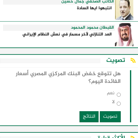
الكاتب الصحفي جمال حسين
انتبهوا ايها السادة
القبطان محمود المحمود
العد التنازلي لآخر مسمار في نعش النظام الإيراني
تصويت
هل تتوقع خفض البنك المركزي المصري أسعار
الفائدة اليوم؟
نعم
لا
تصويت
النتائج