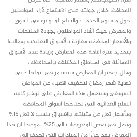
شراء احتياجاتهم بأسعار مناسبه ، كما حرص
المحافظ خلال جولته على الاستماع لآراء المواطنين
حول مستوى الخدمات والسلع المتوفره فى السوق
والمعرض حيث أشاد المواطنون بجودة المنتجات
والأسعار المخفضه مقارنة بالأسواق التقليديه وطالبوا
بتمديد فترة إقامة هذه المعارض وزيادة عدد الأسواق
المماثلة فى المناطق المختلفه بالمحافظه ،
وقال جعفر ان المعارض ستستمر فى عملها حتى
نهاية شهر رمضان لتخفيف الاعباء عن المواطن
السويفى وستعمل هذه المعارض على توفير كافة
السلع الغذائيه التى تحتاجها أسواق المحافظه
وبأسعار تقل عن مثيلتها بالاسواق بنسب لا تقل 15%
وتصل فى بعص المعروضات الى 25% ، موضحا ان هذا
المعرض يعد جزءًا من المبادرات التى تهدف إلى