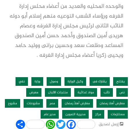
والوحده المحليه والعديد من أعضاء محلس إدارة
الغرفه ورؤساء الشعب النوعيه منهم إسلام أبو دوله
النائب الثانى لرئيس مجلس إدارة الغرفه وعصام
هريدى أمين الصندوق وأحمد حسن أمين الصندوق
المساعد وطلعت سعد وحسين برانى ووليد حامد
ويحيى زكريا أعضاء مجلس إدارة الغرفه .
يفتتح
يشارك فى
وكيل الوزارة
وصول
وزارة
نفي
نص
نائب
مواد غذائية
منتجات الالبان
معرض
معارض أهلا رمضان
معارض آهلاً رمضان
مصر
مشروعات
مشروع
مستلزمات
مركز
مديرية التموين
مدير عام
Share
WhatsApp
Twitter
Facebook
إرسل لصديق