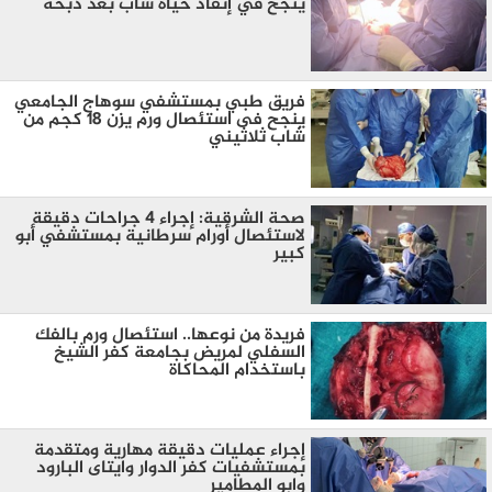
ينجح في إنقاذ حياة شاب بعد ذبحه
فريق طبي بمستشفي سوهاج الجامعي
ينجح فى استئصال ورم يزن 18 كجم من
شاب ثلاثيني
صحة الشرقية: إجراء ٤ جراحات دقيقة
لاستئصال أورام سرطانية بمستشفي أبو
كبير
فريدة من نوعها.. استئصال ورم بالفك
السفلي لمريض بجامعة كفر الشيخ
باستخدام المحاكاة
إجراء عمليات دقيقة مهارية ومتقدمة
بمستشفيات كفر الدوار وايتاى البارود
وابو المطامير