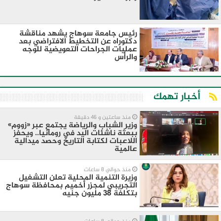
رئيس جامعة سوهاج يشهد مناقشة
دكتوراه عن التخطيط الافتراضي بعد
عمليات الجراحات التعويضية للوجه
والرأس
أخبار تهمك
منذ ساعتين و 46 دقيقة
وزير الشباب والرياضة يجتمع عبر «زووم»
ببعثة ناشئات اليد في رومانيا.. ويحفز
اللاعبات لكتابة التاريخ وحصد ميدالية
عالمية
منذ حوالي 8 ساعات
وزيرة التنمية المحلية تعلن التشغيل
التجريبي لمجزر أخميم بمحافظة سوهاج
بتكلفة 38 مليون جنيه