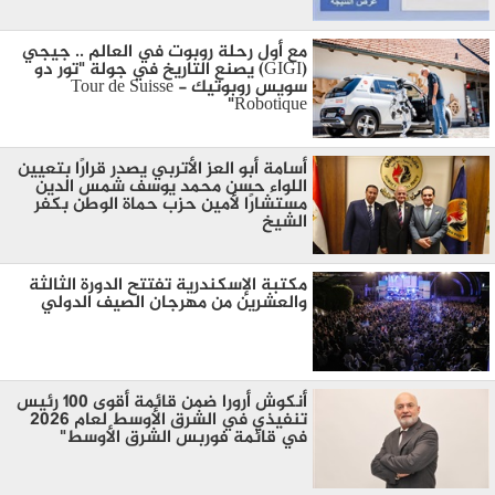
مع أول رحلة روبوت في العالم .. جيجي
(GIGI) يصنع التاريخ في جولة "تور دو
سويس روبوتيك - Tour de Suisse
Robotique"
أسامة أبو العز الأتربي يصدر قرارًا بتعيين
اللواء حسن محمد يوسف شمس الدين
مستشارًا لأمين حزب حماة الوطن بكفر
الشيخ
مكتبة الإسكندرية تفتتح الدورة الثالثة
والعشرين من مهرجان الصيف الدولي
أنكوش أرورا ضمن قائمة أقوى 100 رئيس
تنفيذي في الشرق الأوسط لعام 2026
في قائمة فوربس الشرق الأوسط"