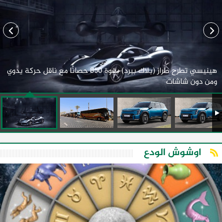
هينيسي تطرح طراز (بلاك بيرد) بقوة 850 حصانًا مع ناقل حركة يدوي
ومن دون شاشات
اوشوش الودع