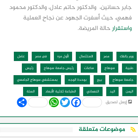
جابر حسانين، والدكتور حاتم عادل، والدكتور محمود
فهمي، حيث أسفرت الجهود عن نجاح العملية
واستقرار
حالة المريضة.
ورم بالفك
مصر
لاستئصال
لأول مره
فى مصر
عامل
طبية
سوهاج
ساعات
رئيس جامعة سوهاج
رئيس
جامعة سوهاج
بيع
بوحدة الوجه
بمستشفي سوهاج الجامعي
اليمن
اليد
النعماني
الطباعة ثلاثية الأبعاد
السلة
Share
WhatsApp
Twitter
Facebook
إرسل لصديق
موضوعات متعلقة