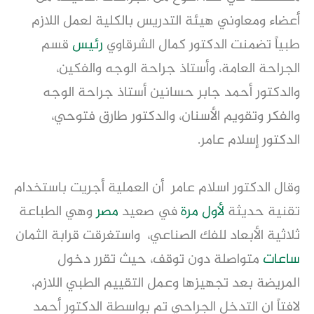
أعضاء ومعاوني هيئة التدريس بالكلية لعمل اللازم
طبياً تضمنت الدكتور كمال الشرقاوي
رئيس
قسم
الجراحة العامة، وأستاذ جراحة الوجه والفكين،
والدكتور أحمد جابر حسانين أستاذ جراحة الوجه
والفكر وتقويم الأسنان، والدكتور طارق فتوحي،
الدكتور إسلام عامر.
وقال الدكتور اسلام عامر أن العملية أجريت باستخدام
تقنية حديثة
لأول مرة
في صعيد
مصر
وهي الطباعة
ثلاثية الأبعاد للفك الصناعي، واستغرقت قرابة الثمان
ساعات
متواصلة دون توقف، حيث تقرر دخول
المريضة بعد تجهيزها وعمل التقييم الطبي اللازم،
لافتاً ان التدخل الجراحي تم بواسطة الدكتور أحمد