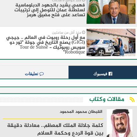
منذ حوالي 8 ساعات
فهمي يشيد بالجهود الدبلوماسية
لسلطنة عمان للتوصل إلى ترتيبات
تساعد على فتح مضيق هُرمز
منذ أقل من ساعتين
مع أول رحلة روبوت في العالم .. جيجي
(GIGI) يصنع التاريخ في جولة "تور دو
سويس روبوتيك - Tour de Suisse
Robotique"
فيسبوك
تعليقات
مقالات وكتاب
القبطان محمود المحمود
كلمة جلالة الملك المعظم.. معادلة دقيقة
بين قوة الردع وحكمة السلام