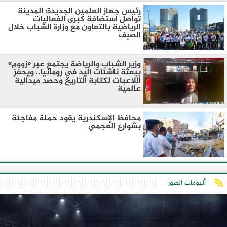
رئيس جهاز العلمين الجديدة: المدينة
تواصل استضافة كبرى الفعاليات
الرياضية بالتعاون مع وزارة الشباب خلال
الصيف
وزير الشباب والرياضة يجتمع عبر «زووم»
ببعثة ناشئات اليد في رومانيا.. ويحفز
اللاعبات لكتابة التاريخ وحصد ميدالية
عالمية
محافظ الإسكندرية يقود حملة مفاجئة
بشوارع العجمي
ألبومات الصور