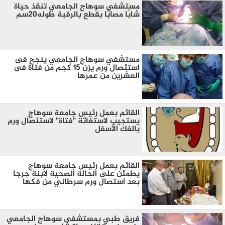
مستشفي سوهاج الجامعي تنقذ حياة
شابًا مصابًا بقطع بالرقبة طوله٢٠سم
مستشفي سوهاج الجامعي ينجح فى
استئصال ورم يزن 15 كجم من فتاة فى
العشرين من عمرها
القائم بعمل رئيس جامعة سوهاج
يستجيب لاستغاثة "فتاة" لاستئصال ورم
بالفك الأسفل
القائم بعمل رئيس جامعة سوهاج
يطمئن على الحالة الصحية لابنة جرجا
بعد استصال ورم سرطاني من فكها
فريق طبي بمستشفى سوهاج الجامعي