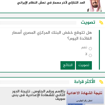
العد التنازلي لآخر مسمار في نعش النظام الإيراني
تصويت
هل تتوقع خفض البنك المركزي المصري أسعار
الفائدة اليوم؟
نعم
لا
تصويت
النتائج
الأكثر قراءة
بالاسم ورقم الجلوس.. نتيجة الدور
الثاني للشهادة الإعدادية فى بنى
سويف