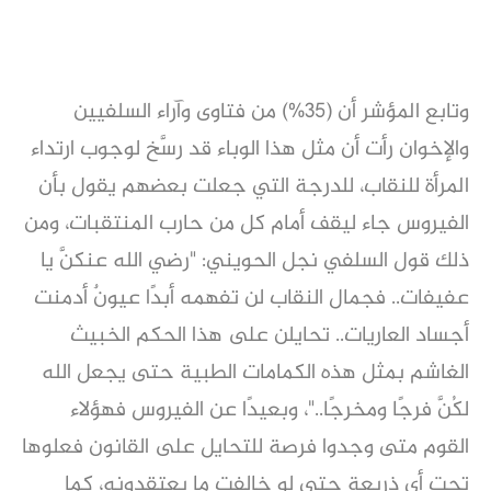
وتابع المؤشر أن (35%) من فتاوى وآراء السلفيين
والإخوان رأت أن مثل هذا الوباء قد رسَّخ لوجوب ارتداء
المرأة للنقاب، للدرجة التي جعلت بعضهم يقول بأن
الفيروس جاء ليقف أمام كل من حارب المنتقبات، ومن
ذلك قول السلفي نجل الحويني: "رضي الله عنكنَّ يا
عفيفات.. فجمال النقاب لن تفهمه أبدًا عيونٌ أدمنت
أجساد العاريات.. تحايلن على هذا الحكم الخبيث
الغاشم بمثل هذه الكمامات الطبية حتى يجعل الله
لكُنَّ فرجًا ومخرجًا.."، وبعيدًا عن الفيروس فهؤلاء
القوم متى وجدوا فرصة للتحايل على القانون فعلوها
تحت أي ذريعة حتى لو خالفت ما يعتقدونه، كما