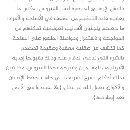
داعش الإرهابي لعناصره لنشر الفيروس يعكس ما
يعانيه قادة التنظيم من الضعف في الأسلحة والأفراد؛
ما جعلهم يلجئون لأساليب تعويضية تمكنهم من
المواجهة والاستمرار ومواصلة الظهور على الساحة،
كما تكشف عن عقلية معقدة وعقيمة تصطدم
بالشرع التي تدعي الدفاع عنه وذلك بقبولها إصابة
الأبرياء من المسلمين وغيرهم بهذا الفيروس، مخالفين
بذلك أحكام الشرع الشريف التي جاءت لحفظ الإنسان
والأكوان، يقول الله عز وجل: {ولا تفسدوا في الأرض
بعد إصلاحها}.