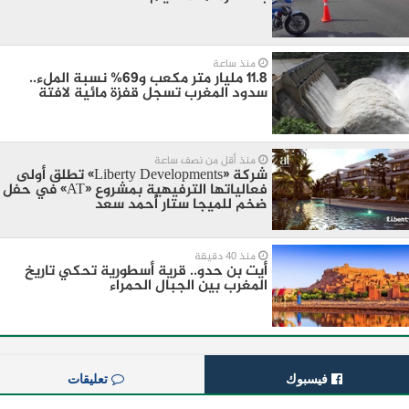
منذ ساعة
11.8 مليار متر مكعب و69% نسبة الملء..
سدود المغرب تسجل قفزة مائية لافتة
منذ أقل من نصف ساعة
شركة «Liberty Developments» تطلق أولى
فعالياتها الترفيهية بمشروع «AT» في حفل
ضخم للميجا ستار أحمد سعد
منذ 40 دقيقة
أيت بن حدو.. قرية أسطورية تحكي تاريخ
المغرب بين الجبال الحمراء
فيسبوك
تعليقات