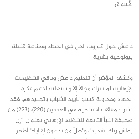
الأسواق.
داعش حول كورونا: الحل في الجهاد وصناعة قنبلة
بيولوجية بشرية
وكشف المؤشر أن تنظيم داعش وباقي التنظيمات
الإرهابية لم تترك مجالًا إلا واستغلته لدعم فكرة
الجهاد ومحاولة كسب تأييد الشباب وتجنيدهم، فقد
نشرت مقالات افتتاحية في العددين (220)، (223) من
صحيفة النبأ التابعة للتنظيم الإرهابي بعنوان: "إن
بطش ربك لشديد"، و"ضلَّ من تدعون إلا إياه" أظهر