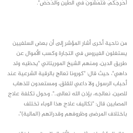
أُحْرِجَكُمْ، فَتَمْشُونَ فِي الطِّينِ وَالدَّحَضِ".
من ناحية أخرى أشار المؤشر إلى أن بعض السلفيين
يستغلون الفيروس في التجارة وكسب الأموال عن
طريق الدين، ومنهم الشيخ الموريتاني "يحظيه ولد
داهي"، حيث قال: "كورونا تعالج بالرقية الشرعية عند
أحباب الرسول ولا داعي للقلق، ومستعدون للذهاب
للصين، نعالجه، بإذن الله تعالى..". وحول تكلفة علاج
المصابين قال: "تكاليف علاج هذا الوباء تختلف
باختلاف المرضى وظروفهم وقدراتهم (المالية)"،