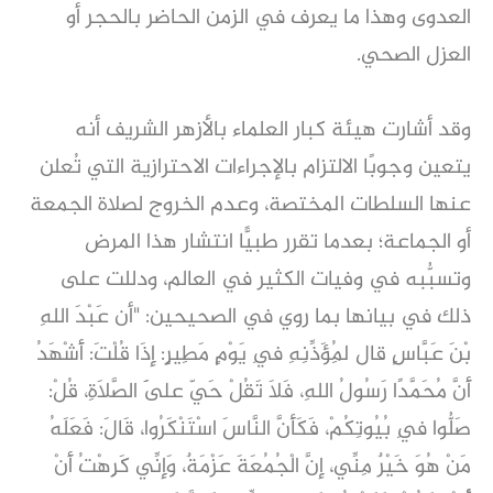
العدوى وهذا ما يعرف في الزمن الحاضر بالحجر أو
العزل الصحي.
وقد أشارت هيئة كبار العلماء بالأزهر الشريف أنه
يتعين وجوبًا الالتزام بالإجراءات الاحترازية التي تُعلن
عنها السلطات المختصة، وعدم الخروج لصلاة الجمعة
أو الجماعة؛ بعدما تقرر طبيًّا انتشار هذا المرض
وتسبُّبه في وفيات الكثير في العالم، ودللت على
ذلك في بيانها بما روي في الصحيحين: "أن عَبْدَ اللهِ
بْنَ عَبَّاسٍ قال لِمُؤَذِّنِهِ فِي يَوْمٍ مَطِيرٍ: إِذَا قُلْتَ: أَشْهَدُ
أَنَّ مُحَمَّدًا رَسُولُ اللهِ، فَلاَ تَقُلْ حَيّ عَلَى الصَّلاَةِ، قُلْ:
صَلُّوا فِي بُيُوتِكُمْ، فَكَأَنَّ النَّاسَ اسْتَنْكَرُوا، قَالَ: فَعَلَهُ
مَنْ هُوَ خَيْرٌ مِنِّي، إِنَّ الْجُمُعَةَ عَزْمَةٌ، وَإِنِّي كَرِهْتُ أَنْ