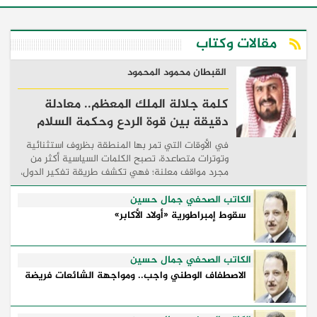
مقالات وكتاب
القبطان محمود المحمود
كلمة جلالة الملك المعظم.. معادلة
دقيقة بين قوة الردع وحكمة السلام
في الأوقات التي تمر بها المنطقة بظروف استثنائية
وتوترات متصاعدة، تصبح الكلمات السياسية أكثر من
مجرد مواقف معلنة؛ فهي تكشف طريقة تفكير الدول،
وكيفية إدارتها للأزمات، والحدود التي تفصل بين القوة
...
الكاتب الصحفي جمال حسين
سقوط إمبراطورية «أولاد الأكابر»
الكاتب الصحفي جمال حسين
الاصطفاف الوطني واجب.. ومواجهة الشائعات فريضة