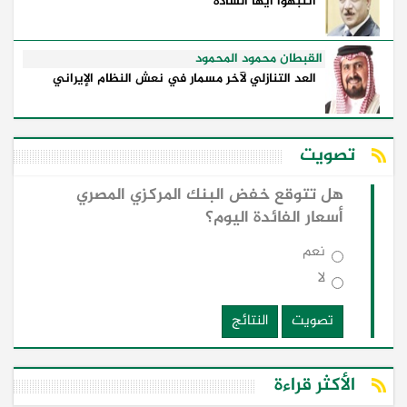
انتبهوا ايها السادة
القبطان محمود المحمود
العد التنازلي لآخر مسمار في نعش النظام الإيراني
تصويت
هل تتوقع خفض البنك المركزي المصري
أسعار الفائدة اليوم؟
نعم
لا
تصويت
النتائج
الأكثر قراءة