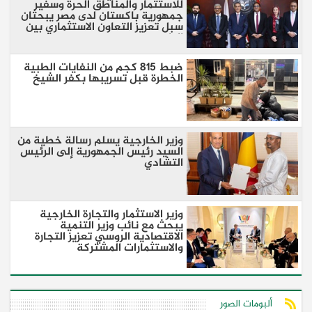
للاستثمار والمناطق الحرة وسفير
جمهورية باكستان لدى مصر يبحثان
سبل تعزيز التعاون الاستثماري بين
البلدين
ضبط 815 كجم من النفايات الطبية
الخطرة قبل تسريبها بكفر الشيخ
وزير الخارجية يسلم رسالة خطية من
السيد رئيس الجمهورية إلى الرئيس
التشادي
وزير الاستثمار والتجارة الخارجية
يبحث مع نائب وزير التنمية
الاقتصادية الروسي تعزيز التجارة
والاستثمارات المشتركة
ألبومات الصور