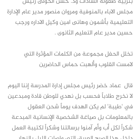
بتربية طفوله السادات ود. حسن الخولى رئيس
مجلس الاباء بالمنوفية ومروان منصور مدير عام الإدارة
التعليمية بأشمون وهانى امين وكيل الاداره ورجب
حسين مدير عام التعليم الثانوى .
تخلل الحفل مجموعة من الكلمات المؤثرة التي
لامست القلوب وألهبت حماس الحاضرين
قال عماد خضر رئيس مجلس إدارة المدرسة إننا اليوم
لا نخرج طلاباً فحسب بل نهدي للوطن قادة ومبدعين
في 'طيبة' لم يكن الهدف يوماً شحن العقول
بالمعلومات بل صياغة الشخصية الإنسانية المبدعة
شكراً لكل أب وأم آمنوا برسالتنا وشكراً لكتيبة العمل
داخل هذا الصرح العريق التي واصلت الليل بالنهار