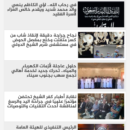
في رحاب الله.. لؤي الكاظم ينعي
والد محمد شديد ويقدم خالص العزاء
لأسرة الفقيد
نجاح جراحة دقيقة لإنقاذ شاب من
كسر مُتَفَتِّت وخلع بمفصل الحوض
في مستشفى شرم الشيخ الدولي
حلول عاجلة لأزمات الكهرباء
والمياه.. تحرك جديد لخدمة أهالي
تجمع سهب بجنوب سيناء
نقابة أطباء كفر الشيخ تحتضن
مؤتمرًا علميًا في جراحة اليد والرسغ
لمناقشة أحدث التقنيات والتوصيات
الرئيس التنفيذي للهيئة العامة