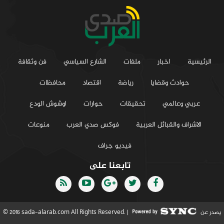
الرئيسية
اخبار
ملفات
الشارع السياسي
فن وثقافة
حوادث وقضايا
رياضة
اقتصاد
محافظات
عربي وعالمي
تحقيقات
حوارات
اوشوش الودع
الاشراف والقبائل العربية
فوكس صدي العرب
منوعات
فيديو جراف
تابعنا على
يصدر عن
© 2016 sada-alarab.com All Rights Reserved. |