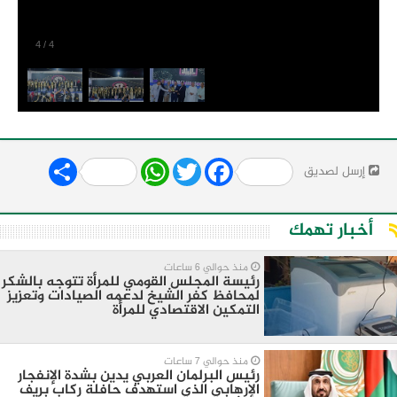
4
/
4
Share
WhatsApp
Twitter
Facebook
إرسل لصديق
أخبار تهمك
منذ حوالي 6 ساعات
رئيسة المجلس القومي للمرأة تتوجه بالشكر
لمحافظ كفر الشيخ لدعمه الصيادات وتعزيز
التمكين الاقتصادي للمرأة
منذ حوالي 7 ساعات
رئيس البرلمان العربي يدين بشدة الإنفجار
الإرهابي الذي استهدف حافلة ركاب بريف