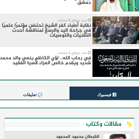
دمشق
منذ حوالي 8 ساعات
نقابة أطباء كفر الشيخ تحتضن مؤتمرًا علميًا
في جراحة اليد والرسغ لمناقشة أحدث
التقنيات والتوصيات
منذ حوالي 4 ساعات
في رحاب الله.. لؤي الكاظم ينعي والد محمد
شديد ويقدم خالص العزاء لأسرة الفقيد
فيسبوك
تعليقات
مقالات وكتاب
القبطان محمود المحمود