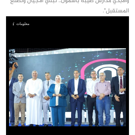
والأبدي مدارس طيبة بأشمون.. نبني الأجيال ونصنع
المستقبل".
معلومات