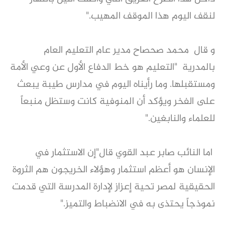
لنقف اليوم هذا الموقف المهيب."
و قال محمد صحصاح مدير عام التعليم العام
بالمدرية "التعليم هو خط الدفاع الأول عن وعي الأمة
ومستقبلها. وما رأيناه اليوم في مدارس طيبة يبعث
على الفخر ويؤكد أن المنوفية كانت وستظل منبعاً
للعلماء والنابغين."
اما النائب صابر عبد القوي قال"إن الاستثمار في
الإنسان هو أعظم استثمار وهؤلاء الخريجون هم الثروة
الحقيقية لمصر تحية إعزاز لإدارة المدرسة التي قدمت
نموذجاً يحتذى به في الانضباط والتميز."