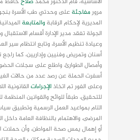
الأساسية، قام الدكتور محمد
صلاح
حافظ مدير
مرور
مفاجئة
على وحدتي طب الأسرة بنجوع 
المديرية لإحكام الرقابة
والمتابعة
الميدانية
الجولة تفقد مدير الإدارة أقسام الاستقبال 
وعيادة تنظيم الأسرة، وتابع انتظام سير ال
أسنان وتمريض وفنيين وإداريين، كما راجع ت
وأمصال الطوارئ، واطلع على سجلات الحضور
أسفرت الحملة عن رصد عدد من حالات الغيا
وعلى الفور تم اتخاذ
الإجراءات
القانونية الل
للتحقيق، طبقاً للوائح والقوانين المنظمة ل
التام بمواعيد العمل الرسمية وتطبيق سيا
المرضى، والاهتمام بالنظافة العامة داخل ال
أو إهمال يمس صحة المواطن، وأن حملات ا
جميع الوحدات الصحية ومكاتب الصحة التاب