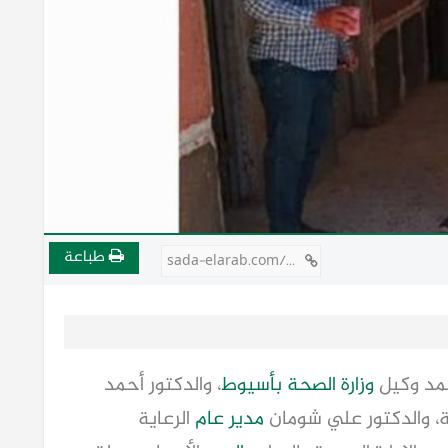
طباعة
sada-elarab.com/810111
حمد وكيل
وزارة
الصحة بأسيوط
، والدكتور أحمد
، والدكتور علي شومان
مدير عام
الرعاية