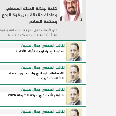
كلمة جلالة الملك المعظم..
معادلة دقيقة بين قوة الردع
وحكمة السلام
في الأوقات التي تمر بها المنطقة بظرو
استثنائية وتوترات متصاعدة، تصبح
الكلمات السياسية أكثر من مجرد مواقف
معلنة؛ فهي تكشف طريقة تفكير الدول،
الكاتب الصحفي جمال حسين
وكيفية إدارتها للأزمات، والحدود التي
سقوط إمبراطورية «أولاد الأكابر»
تفصل بين القوة ...
الكاتب الصحفي جمال حسين
الاصطفاف الوطني واجب.. ومواجهة
الشائعات فريضة
الكاتب الصحفي جمال حسين
قراءة متأنية في حركة الشرطة 2026
الكاتب الصحفي جمال حسين