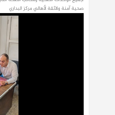
صحية آمنة ولائقة لأهالي مركز البداري