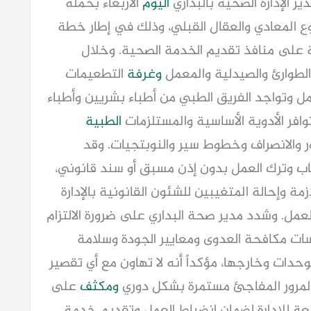
 الإدارة الصحية بالبداري
اليوم
الأربعاء بحملة
المعادي والعقال القبلي، وذلك في إطار خطة
 على منافذ تقديم الخدمة الصحية. وخلال
والطوارئ والصيدلية والمعمل
وغرفة
التطعيمات
عمل وتواجد الفريق الطبي من أطباء بشريين وأطباء
وافر الأدوية الأساسية والمستلزمات
الطبية
 والانصراف وخطوط سير والنوبتجيات. وقد
ب وترك العمل بدون إذن مسبق أو سند قانوني،
ازمة وإحالة المتغيبين للشئون القانونية بالإدارة
لعمل. وشدد مدير صحة البداري على ضرورة الالتزام
سات مكافحة العدوى ومعايير الجودة وسلامة
وحدات وخارجها، مؤكداً أنه لا تهاون مع أي تقصير
لمرور المفاجئ مستمرة بشكل دوري
ومكثف
على
عة للإدارة لضمان انضباط العمل وتقديم خدمة